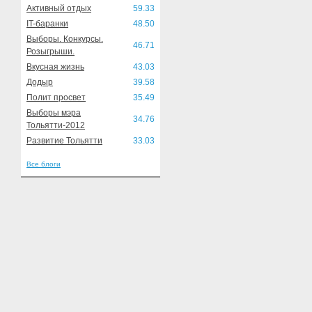
Активный отдых
59.33
IT-баранки
48.50
Выборы. Конкурсы.
46.71
Розыгрыши.
Вкусная жизнь
43.03
Додыр
39.58
Полит просвет
35.49
Выборы мэра
34.76
Тольятти-2012
Развитие Тольятти
33.03
Все блоги