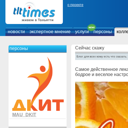
о проекте
новости
экспертное мнение
услуги
персоны
колл
Сейчас скажу
персоны
Блог для всех кому есть что сказать.
Самое действенное лека
бодрое и веселое настро
MAU_DKIT