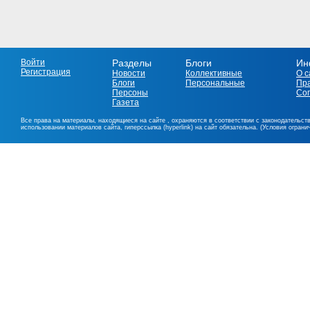
Войти
Разделы
Блоги
Ин
Регистрация
Новости
Коллективные
О с
Блоги
Персональные
Пр
Персоны
Со
Газета
Все права на материалы, находящиеся на сайте , охраняются в соответствии с законодательст
использовании материалов сайта, гиперссылка (hyperlink) на сайт обязательна. (Условия огран