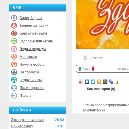
тема
Богач, бедняк
Болеем за наших
Братья меньшие
Здоровье или жизнь
Леди и медведи
Моя семья
здоровье
Научим любого
+8.00
Автор:
C
Не тормози
Отдохни и ты
Полит просвет
Комментарии (
0
)
IT-дела
Только зарегистрированные
топ блоги
комментарии.
Экспертное мнение
126.60
Сейчас скажу
73.87