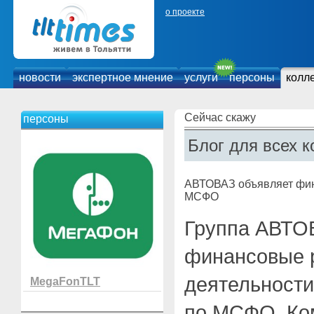
о проекте
новости
экспертное мнение
услуги
персоны
колл
Сейчас скажу
персоны
Блог для всех к
АВТОВАЗ объявляет фина
МСФО
Группа АВТО
финансовые 
деятельности 
MegaFonTLT
по МСФО. Ко