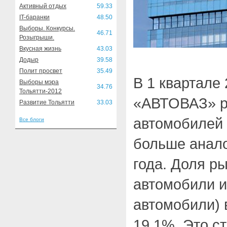
Активный отдых
59.33
IT-баранки
48.50
Выборы. Конкурсы.
46.71
Розыгрыши.
Вкусная жизнь
43.03
Додыр
39.58
Полит просвет
35.49
В 1 квартале
Выборы мэра
34.76
Тольятти-2012
«АВТОВАЗ» р
Развитие Тольятти
33.03
автомобилей 
Все блоги
больше анало
года. Доля р
автомобили и
автомобили) 
19,1%. Это с