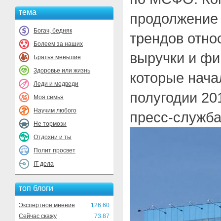
тема
продолжение
Богач, бедняк
трендов отно
Болеем за наших
выручки и фи
Братья меньшие
Здоровье или жизнь
которые начал
Леди и медведи
полугодии 20
Моя семья
Научим любого
пресс-служб
Не тормози
Отдохни и ты
Полит просвет
IT-дела
топ блоги
Экспертное мнение
126.60
Сейчас скажу
73.87