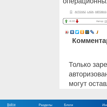
операционных 
AVTOVAZ
,
LADA
,
АВТОВАЗ
+8.00
Автор:
Ch
Коммента
Только зар
авторизова
могут оста
Войти
Разделы
Блоги
Ин