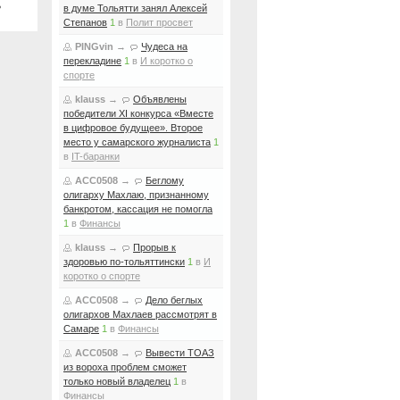
ь
в думе Тольятти занял Алексей
Степанов
1
в
Полит просвет
PINGvin
→
Чудеса на
перекладине
1
в
И коротко о
спорте
klauss
→
Объявлены
победители XI конкурса «Вместе
в цифровое будущее». Второе
место у самарского журналиста
1
в
IT-баранки
ACC0508
→
Беглому
олигарху Махлаю, признанному
банкротом, кассация не помогла
1
в
Финансы
klauss
→
Прорыв к
здоровью по-тольяттински
1
в
И
коротко о спорте
ACC0508
→
Дело беглых
олигархов Махлаев рассмотрят в
Самаре
1
в
Финансы
ACC0508
→
Вывести ТОАЗ
из вороха проблем сможет
только новый владелец
1
в
Финансы