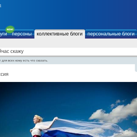
е
уги
персоны
коллективные блоги
персональные блоги
йчас скажу
 для всех кому есть что сказать.
ссия