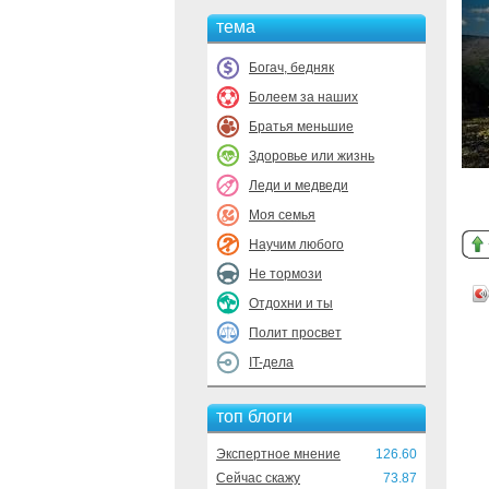
тема
Богач, бедняк
Болеем за наших
Братья меньшие
Здоровье или жизнь
Леди и медведи
Моя семья
Научим любого
Не тормози
Отдохни и ты
Полит просвет
IT-дела
топ блоги
Экспертное мнение
126.60
Сейчас скажу
73.87