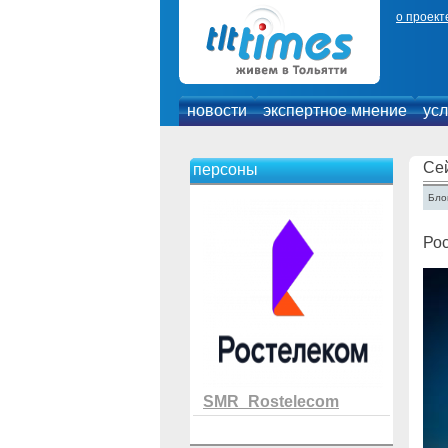
о проект
новости
экспертное мнение
усл
Се
персоны
Блог
Ро
SMR_Rostelecom