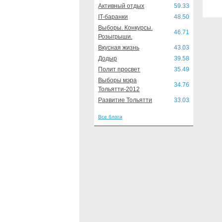
Активный отдых
59.33
IT-баранки
48.50
Выборы. Конкурсы.
46.71
Розыгрыши.
Вкусная жизнь
43.03
Додыр
39.58
Полит просвет
35.49
Выборы мэра
34.76
Тольятти-2012
Развитие Тольятти
33.03
Все блоги