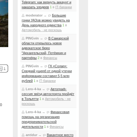
Telegram: как вернуть аккаунт и
наказать злодеев
1
в
IT-баранки
moderator
→
Большие
гонки УАЗов можно увидеть на
День народного единства
1
в
Автомобиль - не роскошь
PINGvin
→
В Самарской
области открылось новое
адвокатское бюро
"Архангельский, Потёмкин и
партнёры
2
в
Финансы
PINGvin
→
ГК «Солар»:
1
Средний ущерб от одной утечки
информации составил 5,5 млн
рублей
1
в
IT-баранки
Lero-4-ka
→
Автограф-
сессия звёзд автоспорта пройдёт
в Тольятти
1
в
Автомобиль - не
роскошь
0
Lero-4-ka
→
Финансовая
помощь на организацию
предпринимательской
деятельности
1
в
Финансы
antidur
→
Вакантное место