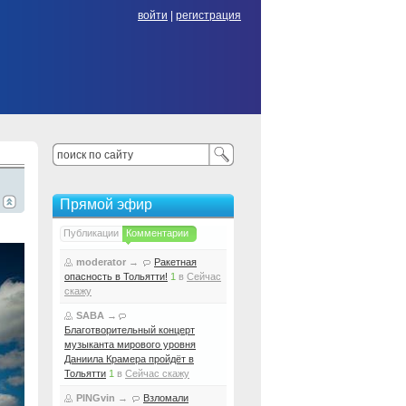
войти
|
регистрация
Прямой эфир
Публикации
Комментарии
moderator
→
Ракетная
опасность в Тольятти!
1
в
Сейчас
скажу
SABA
→
Благотворительный концерт
музыканта мирового уровня
Даниила Крамера пройдёт в
Тольятти
1
в
Сейчас скажу
PINGvin
→
Взломали