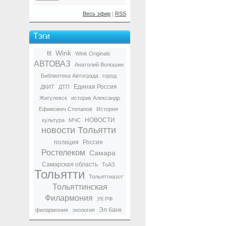
Весь эфир
|
RSS
Тэги
Wink
tlt
Wink Originals
АВТОВАЗ
Анатолий Волошин
Библиотека Автограда
город
Единая Россия
ДКИТ
ДТП
Жигулевск
историк Александр
Ефимович Степанов
История
НОВОСТИ
культура
МЧС
новости Тольятти
полиция
Россия
Ростелеком
Самара
Самарская область
ТоАЗ
Тольятти
Тольяттиазот
Тольяттинская
Филармония
УК РФ
Эл банк
филармония
экология