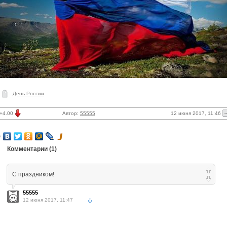
День России
12 июня 2017, 11:46
+4.00
Автор:
55555
Комментарии (
1
)
С праздником!
55555
12 июня 2017, 11:47