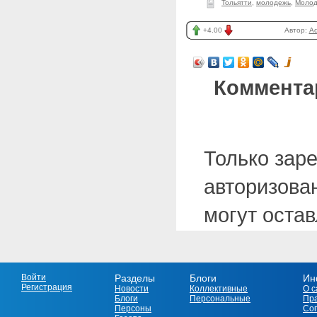
Тольятти
,
молодежь
,
Молод
+4.00
Автор:
A
Коммента
Только зар
авторизова
могут оста
Войти
Разделы
Блоги
Ин
Регистрация
Новости
Коллективные
О с
Блоги
Персональные
Пр
Персоны
Со