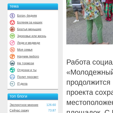
тема
Богач, бедняк
Болеем за наших
Братья меньшие
Здоровье или жизнь
Леди и медведи
Моя семья
Научим любого
Работа социа
Не тормози
«Молодежный
Отдохни и ты
Полит просвет
продолжится 
IT-дела
проекта сохр
топ блоги
местоположе
Экспертное мнение
126.60
площадок. С
Сейчас скажу
73.87