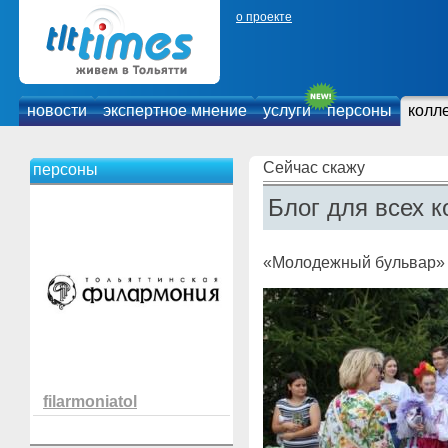
о проекте
новости
экспертное мнение
услуги
персоны
колл
Сейчас скажу
персоны
Блог для всех к
«Молодежный бульвар» 
filarmoniatol