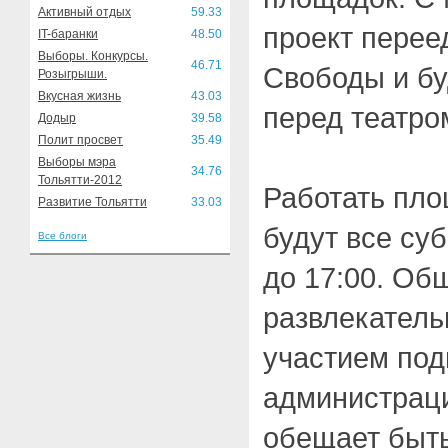
Активный отдых
59.33
проект перее
IT-баранки
48.50
Выборы. Конкурсы.
46.71
Свободы и бу
Розыгрыши.
Вкусная жизнь
43.03
перед театро
Додыр
39.58
Полит просвет
35.49
Выборы мэра
34.76
Тольятти-2012
Работать пло
Развитие Тольятти
33.03
будут все суб
Все блоги
до 17:00. Об
развлекатель
участием по
администрац
обещает быть