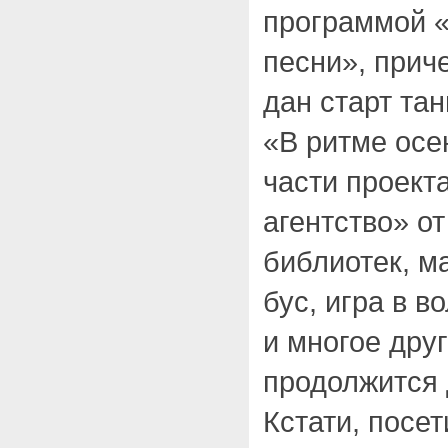
программой «
песни», прич
дан старт та
«В ритме осе
части проект
агентство» о
библиотек, м
бус, игра в в
и многое друг
продолжится 
Кстати, посе