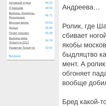
Активный отдых
59.33
Андреева…
IT-баранки
48.50
Выборы. Конкурсы.
46.71
Розыгрыши.
Вкусная жизнь
43.03
Ролик, где Ш
Додыр
39.58
Полит просвет
35.49
сбивает ного
Выборы мэра
34.76
Тольятти-2012
якобы москов
Развитие Тольятти
33.03
быдляцтво ка
Все блоги
мент. А ролик
обгоняет пад
вообще доби
Бред какой-т