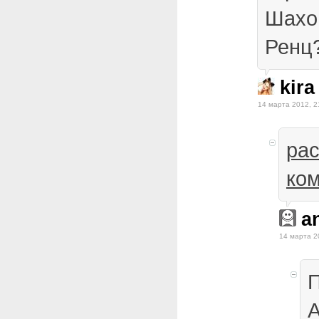
Шахо
Ренц?
kira
14 марта 2012, 2
ра
ко
a
14 марта 2
П
А