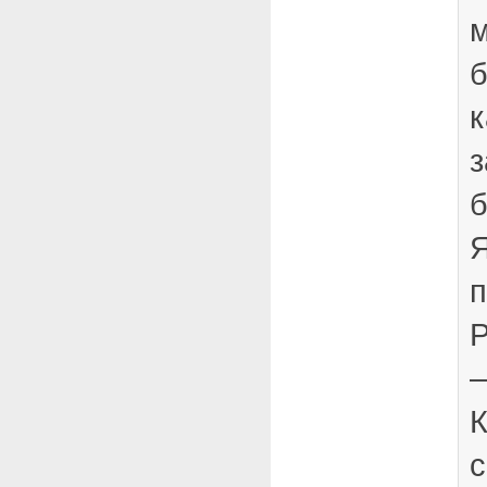
м
б
к
з
Я
п
Р
К