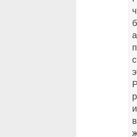
ч
б
а
с
э
Р
р
и
в
ж