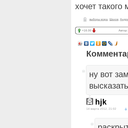
хочет такого
выборы мэра
,
Шахов
,
Андр
+16.00
Автор
Коммента
ну вот з
высказат
hjk
14 марта 2012, 21:02
раскры