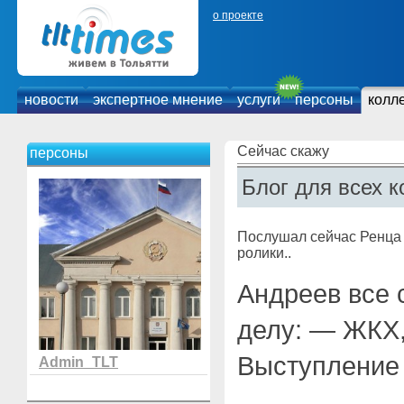
о проекте
новости
экспертное мнение
услуги
персоны
колл
Сейчас скажу
персоны
Блог для всех к
Послушал сейчас Ренца 
ролики..
Андреев все 
делу: — ЖКХ,
Выступление
Admin_TLT