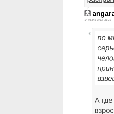
angar
14 марта 2012, 21:28
по м
серь
чело
при
взв
А где
взрос