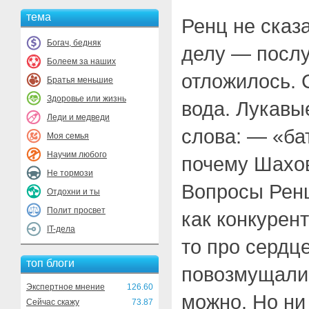
тема
Ренц не сказ
Богач, бедняк
делу — послу
Болеем за наших
отложилось. 
Братья меньшие
Здоровье или жизнь
вода. Лукавы
Леди и медведи
слова: — «ба
Моя семья
Научим любого
почему Шахо
Не тормози
Вопросы Ренц
Отдохни и ты
Полит просвет
как конкурент
IT-дела
то про сердце
топ блоги
повозмущалис
Экспертное мнение
126.60
можно. Но ни
Сейчас скажу
73.87