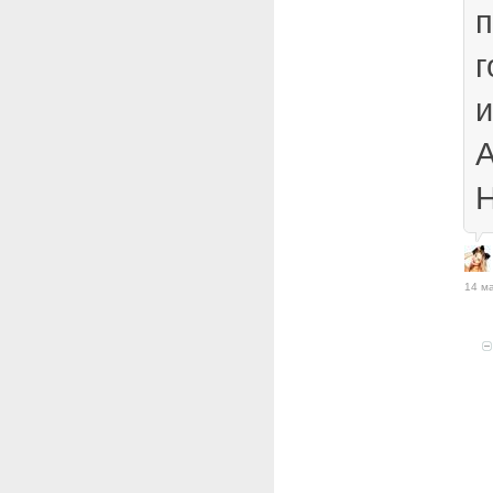
п
г
и
Н
14 м