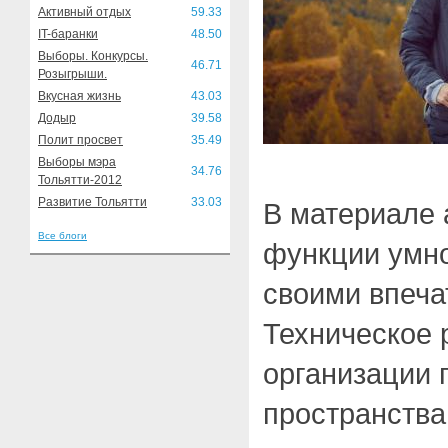
Активный отдых
59.33
IT-баранки
48.50
Выборы. Конкурсы.
46.71
Розыгрыши.
Вкусная жизнь
43.03
Додыр
39.58
Полит просвет
35.49
Выборы мэра
34.76
Тольятти-2012
Развитие Тольятти
33.03
В материале 
Все блоги
функции умно
своими впеча
Техническое 
организации 
пространства