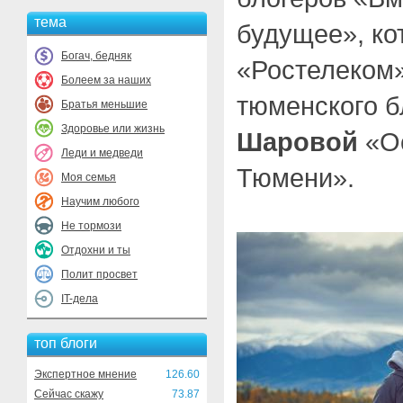
тема
будущее», ко
Богач, бедняк
«Ростелеком»
Болеем за наших
тюменского 
Братья меньшие
Здоровье или жизнь
Шаровой
«Ос
Леди и медведи
Тюмени».
Моя семья
Научим любого
Не тормози
Отдохни и ты
Полит просвет
IT-дела
топ блоги
Экспертное мнение
126.60
Сейчас скажу
73.87