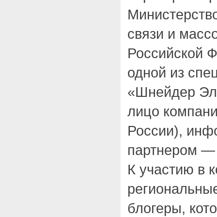
Министерство
связи и масс
Российской Ф
одной из сп
«Шнейдер Эл
лицо компании
России), ин
партнером —
К участию в 
региональны
блогеры, кот