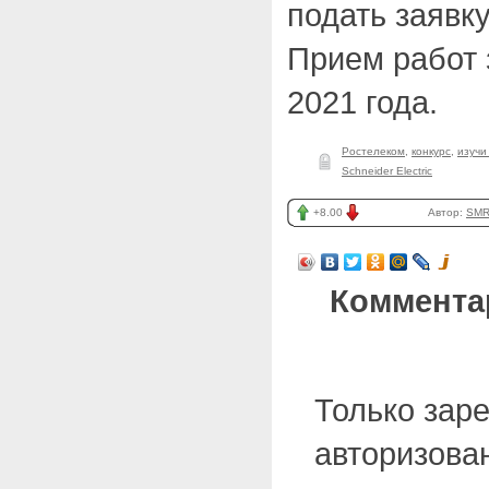
подать заявку
Прием работ 
2021 года.
Ростелеком
,
конкурс
,
изучи
Schneider Electric
+8.00
Автор:
SMR
Коммента
Только зар
авторизова