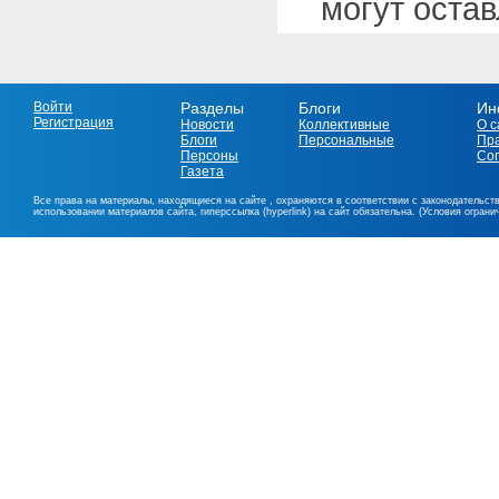
могут оста
Войти
Разделы
Блоги
Ин
Регистрация
Новости
Коллективные
О с
Блоги
Персональные
Пр
Персоны
Со
Газета
Все права на материалы, находящиеся на сайте , охраняются в соответствии с законодательст
использовании материалов сайта, гиперссылка (hyperlink) на сайт обязательна. (Условия огран