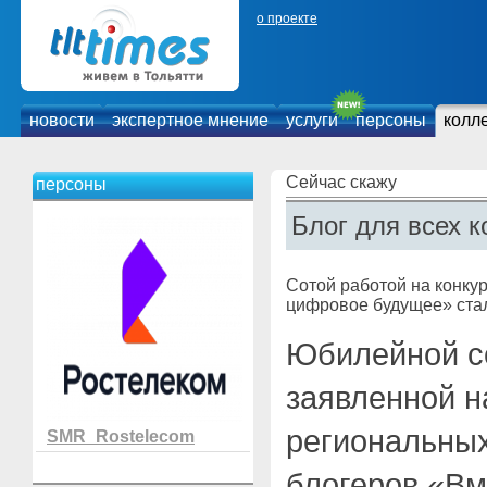
о проекте
новости
экспертное мнение
услуги
персоны
колл
Сейчас скажу
персоны
Блог для всех к
Сотой работой на конку
цифровое будущее» стал
Юбилейной со
заявленной н
региональных
SMR_Rostelecom
блогеров «Вм