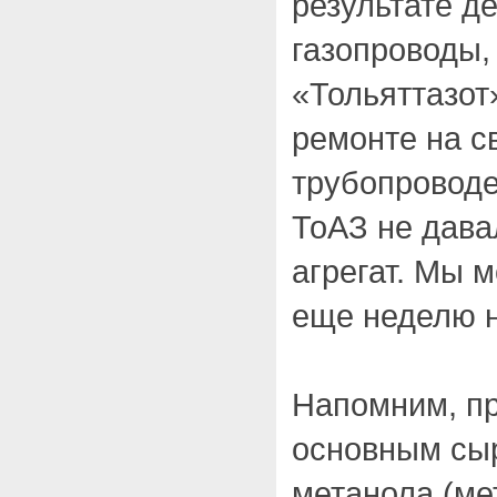
результате д
газопроводы, 
«Тольяттазот
ремонте на с
трубопроводе
ТоАЗ не дава
агрегат. Мы 
еще неделю н
Напомним, пр
основным сы
метанола (ме