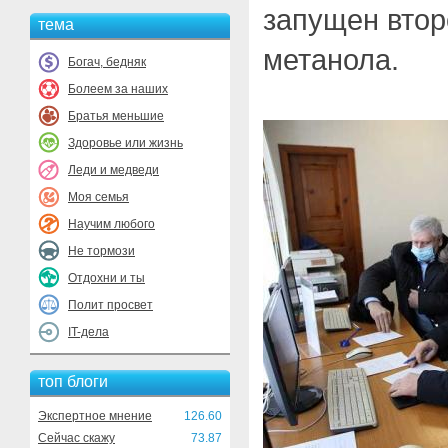
запущен втор
тема
метанола.
Богач, бедняк
Болеем за наших
Братья меньшие
Здоровье или жизнь
Леди и медведи
Моя семья
Научим любого
Не тормози
Отдохни и ты
Полит просвет
IT-дела
топ блоги
Экспертное мнение
126.60
Сейчас скажу
73.87