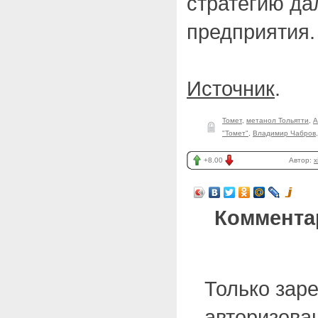
стратегию да
предприятия.
Источник
.
Томет
,
метанол Тольятти
,
А
"Томет"
,
Владимир Чабров
+8.00
Автор:
x
Коммента
Только зар
авторизова