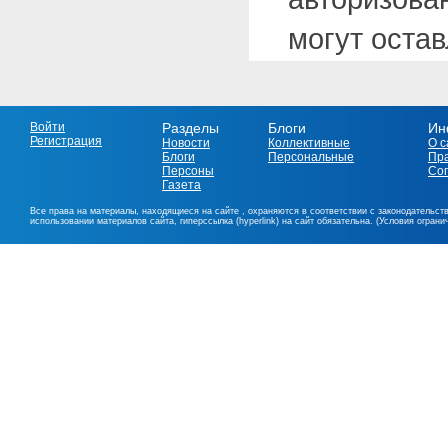
могут оста
Войти
Разделы
Блоги
Ин
Регистрация
Новости
Коллективные
О с
Блоги
Персональные
Пр
Персоны
Со
Газета
Все права на материалы, находящиеся на сайте , охраняются в соответствии с законодательст
использовании материалов сайта, гиперссылка (hyperlink) на сайт обязательна. (Условия огран