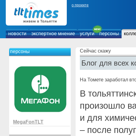
о проекте
новости
экспертное мнение
услуги
персоны
колл
Сейчас скажу
персоны
Блог для всех к
На Томете заработал вт
В тольяттин
произошло в
и для химиче
MegaFonTLT
– после полу