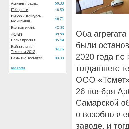
Активный отдых
59.33
IT-баранки
48.50
Выборы. Конкурсы.
46.71
Розыгрыши.
Вкусная жизнь
43.03
Оба агрегата
Додыр
39.58
Полит просвет
35.49
были останов
Выборы мэра
34.76
Тольятти-2012
2020 года по
Развитие Тольятти
33.03
тогдашнего г
Все блоги
ООО «Томет»
26 ноября Ар
Самарской о
о возобновле
заводе, и тог