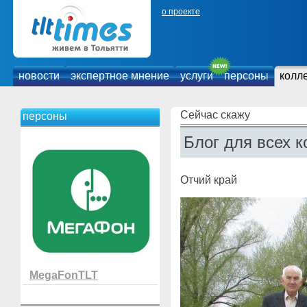
о проекте
новости
экспертное мнение
услуги
персоны
колл
Сейчас скажу
персоны
Блог для всех к
Отчий край
MegaFonTLT