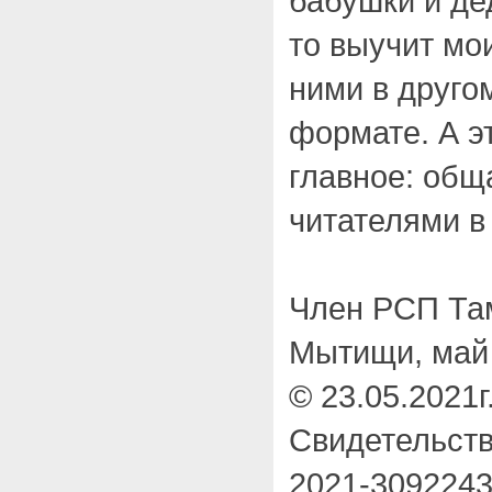
бабушки и де
то выучит мои
ними в друго
формате. А э
главное: общ
читателями в
Член РСП Та
Мытищи, май 
© 23.05.2021г
Свидетельств
2021-309224