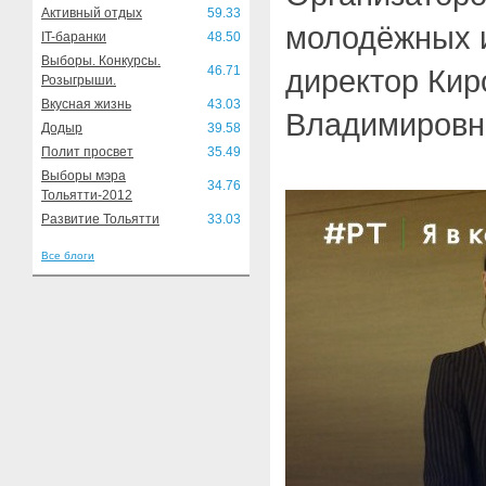
Активный отдых
59.33
молодёжных и
IT-баранки
48.50
Выборы. Конкурсы.
46.71
директор Кир
Розыгрыши.
Вкусная жизнь
43.03
Владимировн
Додыр
39.58
Полит просвет
35.49
Выборы мэра
34.76
Тольятти-2012
Развитие Тольятти
33.03
Все блоги