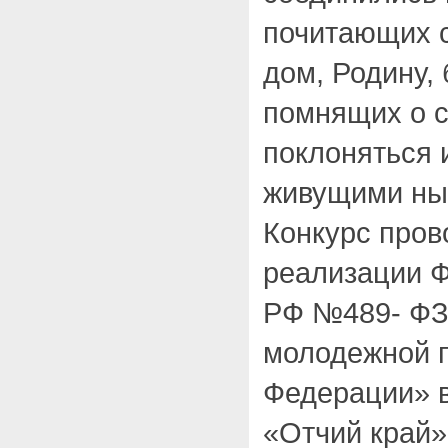
почитающих с
дом, Родину,
помнящих о с
поклоняться 
живущими ны
Конкурс пров
реализации Ф
РФ №489- ФЗ 
молодежной п
Федерации» в
«Отчий край»,