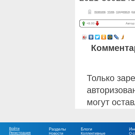
помним
,
чтим
,
гордимся
,
ра
+8.00
Автор
Коммента
Только зар
авторизова
могут оста
Войти
Разделы
Блоги
Ин
Регистрация
Новости
Коллективные
О с