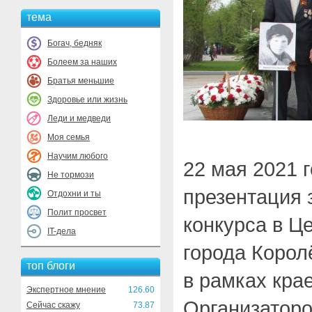
тема
Богач, бедняк
Болеем за наших
Братья меньшие
Здоровье или жизнь
Леди и медведи
Моя семья
Научим любого
22 мая 2021 
Не тормози
презентация 
Отдохни и ты
Полит просвет
конкурса в Ц
IT-дела
города Корол
топ блоги
в рамках кра
Экспертное мнение
126.60
Организаторо
Сейчас скажу
73.87