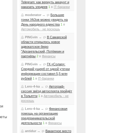
Telegram: как вернуть аккаунт и
наказать злодеев
1
в
IT-баранки
moderator
→
Большие
гонки УАЗов можно увидеть на
День народного единства
1
в
Автомобиль - не роскошь
PINGvin
→
В Самарской
области открылось новое
адвокатское бюро
"Архангельский, Потёмкин и
партнёры
2
в
Финансы
PINGvin
→
ГК «Солар»:
Средний ущерб от одной утечки
информации составил 5,5 млн
рублей
1
в
IT-баранки
Lero-4-ka
→
Автограф-
сессия звёзд автоспорта пройдёт
в Тольятти
1
в
Автомобиль - не
роскошь
ри
Lero-4-ka
→
Финансовая
помощь на организацию
веты
предпринимательской
деятельности
1
в
Финансы
antidur
→
Вакантное место