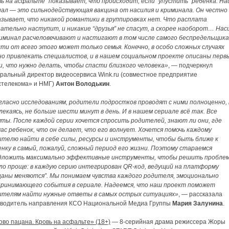
вь на асфальте” показывает, что происходит, если “упустить” ребенка. Н
иал — это сильнодействующая вакцина от насилия и криминала. Он честно
азывает, что никакой романтики в группировках нет. Что расплата
зательно наступит, и никакие “друзья” не спасут, а скорее наоборот… Нас
риминал расчеловечивают и настигают в том числе самого беспредельщика
сти от всего этого может только семья. Конечно, в особо сложных случаях
но привлекать специалистов, и в нашем социальном проекте описаны перв
и, что нужно делать, чтобы спасти близкого человека»
, — подчеркнул
еральный директор видеосервиса Wink.ru (совместное предприятие
стелекома» и НМГ)
Антон Володькин
.
гласно исследованиям, родители подростков проводят с ними полноценно,
екаясь, не больше шести минут в день. И в нашем сериале всё так. Все
яты. После каждой серии хочется спросить родителей, знают ли они, где
час ребенок, что он делает, что его волнует. Хочется помочь каждому
ителю найти в себе силы, ресурсы и инструменты, чтобы быть ближе к
енку в самый, пожалуй, сложный период его жизни. Поэтому стараемся
дложить максимально эффективные инструменты, чтобы решить пробле
ло проще: в каждую серию интегрирован QR-код, ведущий на платформу
цаны меняются”. Мы понимаем чувства каждого родителя, эмоционально
принимающего события в сериале. Надеемся, что наш проект поможет
ителям найти нужные ответы в самых острых ситуациях»
, — рассказала
оводитель направления КСО Национальной Медиа Группы
Мария Залунина
.
во пацана. Кровь на асфальте» (18+)
— 8-серийная драма режиссера Жоры