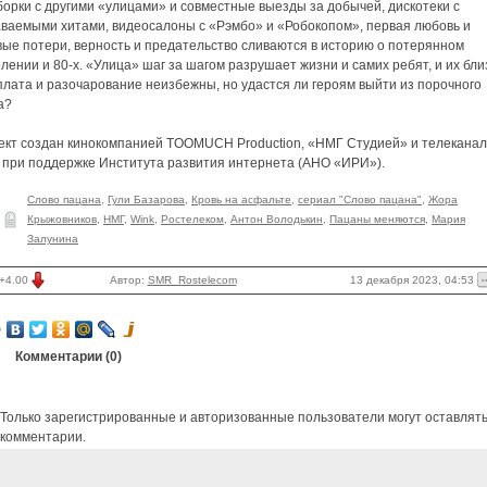
орки с другими «улицами» и совместные выезды за добычей, дискотеки с
аваемыми хитами, видеосалоны с «Рэмбо» и «Робокопом», первая любовь и
вые потери, верность и предательство сливаются в историю о потерянном
лении и 80-х. «Улица» шаг за шагом разрушает жизни и самих ребят, и их бли
лата и разочарование неизбежны, но удастся ли героям выйти из порочного
а?
ект создан кинокомпанией TOOMUCH Production, «НМГ Студией» и телекана
 при поддержке Института развития интернета (АНО «ИРИ»).
Слово пацана
,
Гули Базарова
,
Кровь на асфальте
,
сериал "Слово пацана"
,
Жора
Крыжовников
,
НМГ
,
Wink
,
Ростелеком
,
Антон Володькин
,
Пацаны меняются
,
Мария
Залунина
13 декабря 2023, 04:53
+4.00
Автор:
SMR_Rostelecom
Комментарии (
0
)
Только зарегистрированные и авторизованные пользователи могут оставлят
комментарии.