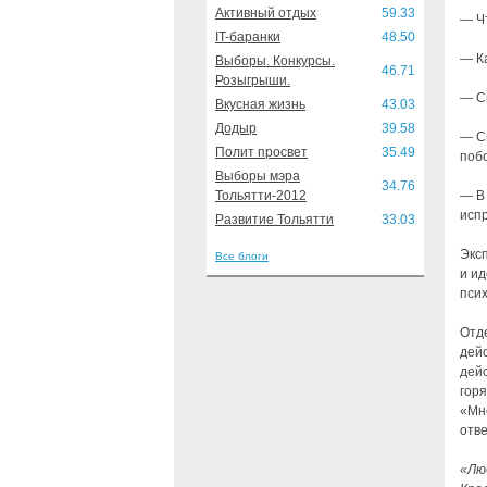
Активный отдых
59.33
— Чт
IT-баранки
48.50
— Ка
Выборы. Конкурсы.
46.71
Розыгрыши.
— Сы
Вкусная жизнь
43.03
Додыр
39.58
— С
Полит просвет
35.49
побо
Выборы мэра
34.76
Тольятти-2012
— В 
исп
Развитие Тольятти
33.03
Экс
Все блоги
и и
псих
Отд
дейс
дейс
гор
«Мн
отве
«Люб