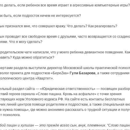
о делать, если ребенок все время играет в агрессивные компьютерные игры?
к быть, если подросток ничем не интересуется?
н признался мне, что совершил кражу. Что делать? Как реагировать?
ын проводит все свободное время с друзьями, часто возвращается со ссадин
ями. Что я могу сделать?
родительском чате написали, что у моего ребенка девиантное поведение. Как
равить? Куда можно обратиться?
пертами раздела выступили директор Московской школы практической психол
деолог проекта для подростков «БереZка»
Гули Базарова
, а также сотрудники
ологического центра «Квартет».
ельный раздел сайта — «Юридическая ответственность» — посвящен разбор
твий героев сериала «Слово пацана. Кровь на асфальте» с точки зрения
твующих норм Уголовного кодекса РФ. На сайте есть контакты бесплатных
ячих линий центров помощи родителям и подросткам, а также специальная кн
е нужна помощь», где можно анонимно рассказать о трудной ситуации и полу
т психолога.
ой пацан и хулиган — это прежде всего сын, внук, племянник. “Слово пацан