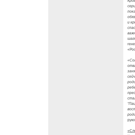
Кро
сер
пок
обя
и к
спа
важ
шаг
ген
«Ро
«Со
отвл
зан
сей
род
реб
пре
ста
“Па
вос
род
рук
«Сло