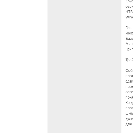
Крыж
сери
НТВ 
Wink
Ген
Янк
Базы
Мине
Григ
Трей
Соб
про
сдви
пред
сов
пок
Ког
прав
школ
хул
для