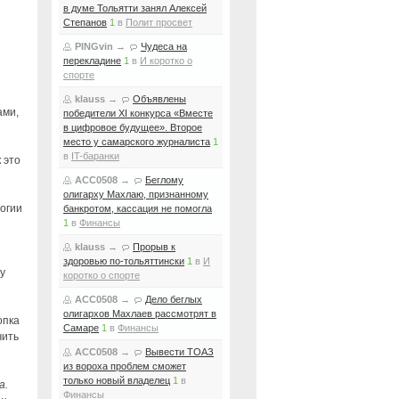
в думе Тольятти занял Алексей
Степанов
1
в
Полит просвет
PINGvin
→
Чудеса на
перекладине
1
в
И коротко о
спорте
klauss
→
Объявлены
ами,
победители XI конкурса «Вместе
в цифровое будущее». Второе
место у самарского журналиста
1
в
IT-баранки
 это
ACC0508
→
Беглому
олигарху Махлаю, признанному
огии
банкротом, кассация не помогла
1
в
Финансы
klauss
→
Прорыв к
здоровью по-тольяттински
1
в
И
у
коротко о спорте
ACC0508
→
Дело беглых
олигархов Махлаев рассмотрят в
опка
Самаре
1
в
Финансы
чить
ACC0508
→
Вывести ТОАЗ
из вороха проблем сможет
только новый владелец
1
в
а.
Финансы