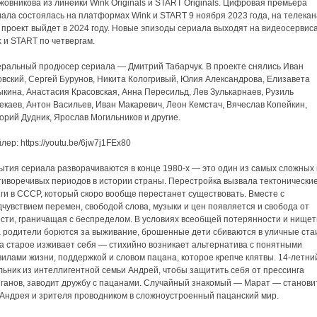
овникова из линейки Wink Originals и START Originals. Цифровая премьера
ала состоялась на платформах Wink и START 9 ноября 2023 года, на телека
проект выйдет в 2024 году. Новые эпизоды сериала выходят на видеосервис
 и START по четвергам.
еральный продюсер сериала — Дмитрий Табарчук. В проекте снялись Иван
овский, Сергей Бурунов, Никита Кологривый, Юлия Александрова, Елизавета
кина, Анастасия Красовская, Анна Пересильд, Лев Зулькарнаев, Рузиль
каев, Антон Васильев, Иван Макаревич, Леон Кемстач, Вячеслав Копейкин,
орий Дудник, Ярослав Могильников и другие.
лер: https://youtu.be/6jw7j1FEx80
ытия сериала разворачиваются в конце 1980-х — это один из самых сложных 
тиворечивых периодов в истории страны. Перестройка вызвала тектонически
ги в СССР, который скоро вообще перестанет существовать. Вместе с
чувствием перемен, свободой слова, музыки и цен появляется и свобода от
ести, граничащая с беспределом. В условиях всеобщей потерянности и нищет
а родители борются за выживание, брошенные дети сбиваются в уличные ста
да старое изживает себя — стихийно возникает альтернатива с понятными
илами жизни, поддержкой и словом пацана, которое крепче клятвы. 14-летни
ьник из интеллигентной семьи Андрей, чтобы защитить себя от прессинга
иганов, заводит дружбу с пацанами. Случайный знакомый — Марат — станови
 Андрея и зрителя проводником в сложноустроенный пацанский мир.