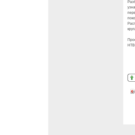
Разб
узн
пер
поко
Расп
круг
Про
НТВ