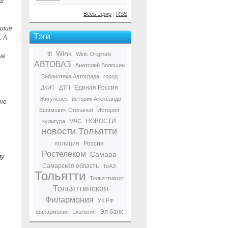
аш
Весь эфир
|
RSS
илие
Тэги
. А
Wink
tlt
Wink Originals
ые
АВТОВАЗ
Анатолий Волошин
Библиотека Автограда
город
Единая Россия
ДКИТ
ДТП
Жигулевск
историк Александр
 не
Ефимович Степанов
История
НОВОСТИ
культура
МЧС
новости Тольятти
полиция
Россия
Ростелеком
Самара
му
Самарская область
ТоАЗ
Тольятти
Тольяттиазот
Тольяттинская
Филармония
УК РФ
Эл банк
филармония
экология