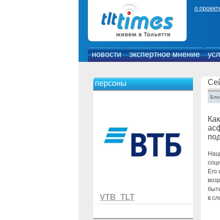
о проект
новости
экспертное мнение
усл
Се
персоны
Блог
Как
асф
под
Нац
соц
Его
возр
быть
VTB_TLT
в с