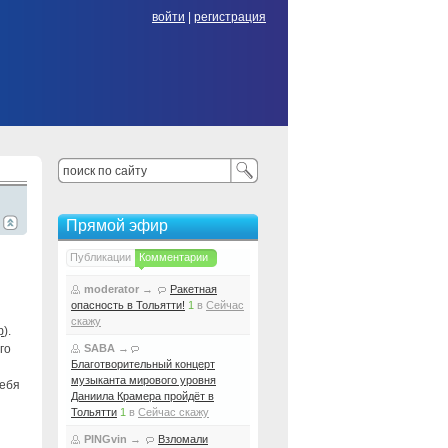
войти
|
регистрация
Прямой эфир
Публикации
Комментарии
moderator
→
Ракетная
опасность в Тольятти!
1
в
Сейчас
скажу
ф
).
го
SABA
→
Благотворительный концерт
музыканта мирового уровня
себя
Даниила Крамера пройдёт в
Тольятти
1
в
Сейчас скажу
PINGvin
→
Взломали