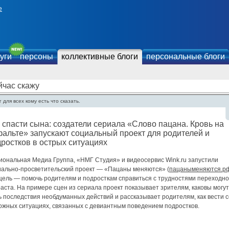
е
уги
персоны
коллективные блоги
персональные блоги
йчас скажу
 для всех кому есть что сказать.
 спасти сына: создатели сериала «Слово пацана. Кровь на
альте» запускают социальный проект для родителей и
ростков в острых ситуациях
иональная Медиа Группа, «НМГ Студия» и видеосервис Wink.ru запустили
иально-просветительский проект — «Пацаны меняются» (
пацаныменяются.р
 цель — помочь родителям и подросткам справиться с трудностями переходно
аста. На примере сцен из сериала проект показывает зрителям, каковы могут
 последствия необдуманных действий и рассказывает родителям, как вести 
ложных ситуациях, связанных с девиантным поведением подростков.