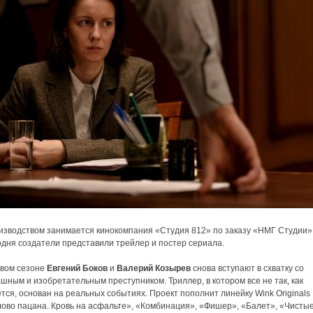
изводством занимается кинокомпания «Студия 812» по заказу «НМГ Студии»
одня создатели представили трейлер и постер сериала.
овом сезоне
Евгений Боков
и
Валерий Козырев
снова вступают в схватку со
шным и изобретательным преступником. Триллер, в котором все не так, как
тся, основан на реальных событиях. Проект пополнит линейку Wink Originals
лово пацана. Кровь на асфальте»‎, «Комбинация», «Фишер», «‎Балет»‎, «Чисты