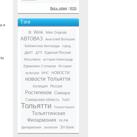
Весь эфир
|
RSS
Тэги
а и
Wink
tlt
Wink Originals
АВТОВАЗ
Анатолий Волошин
Библиотека Автограда
город
Единая Россия
ДКИТ
ДТП
 Но
Жигулевск
историк Александр
Ефимович Степанов
История
НОВОСТИ
культура
МЧС
новости Тольятти
полиция
Россия
Ростелеком
Самара
Самарская область
ТоАЗ
Тольятти
Тольяттиазот
Тольяттинская
Филармония
УК РФ
Эл банк
филармония
экология