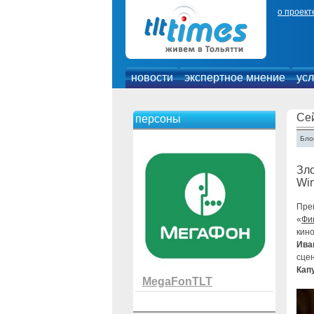
о проект
новости
экспертное мнение
усл
Се
персоны
Блог
Зло
Win
Пре
«
Фи
кино
Ива
сце
Кап
MegaFonTLT