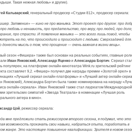
дыши. Такая нежная любовь» и другие).
гей Кальварский
, генеральный продюсер «Студии 812», продюсер сериала:
ишер. Затмение» — кино не про маньяка. Этот проект про другое: про доб
 про любовь и ненависть, про предательство, про веру, про людей, про долг
орание, про страсти. И появление маньяка — это всего лишь повод, чтобы
мотреть на то, что происходило и происходит с людьми. Сверхзадачей для 
о донести мысль о том, что прощение — очень важная в жизни вещь»
.
вый сезон «Фишера» также был основан на реальных событиях, главные рол
рали
Иван Янковский, Александр Яценко
и
Александра Бортич
. Сериал ста
ь популярен, на платформе онлайн-кинотеатра Wink.ru зрительский рейтинг
екта составляет 9,2. «Фишер» получил две награды премии «Золотой орел» в
инациях «Лучший сериал онлайн-платформы» и «Лучший актер онлайн-сери
ан Янковский), Александра Бортич была также номинирована на награду «Лу
риса онлайн-сериала». Иван Янковский также стал лауреатом Международной
мии зрительских симпатий «Звезда Театрала» в номинации «Лучшая роль
рального актера в кино».
ксандр Цой
, режиссер сериала:
гда мне предложили стать режиссером второго сезона, я подумал, что это
тая возможность прокачать свои навыки, набраться опыта, поработать в
гом жанре. Это настоящее повышение квалификации. Зрителя в новом сезо