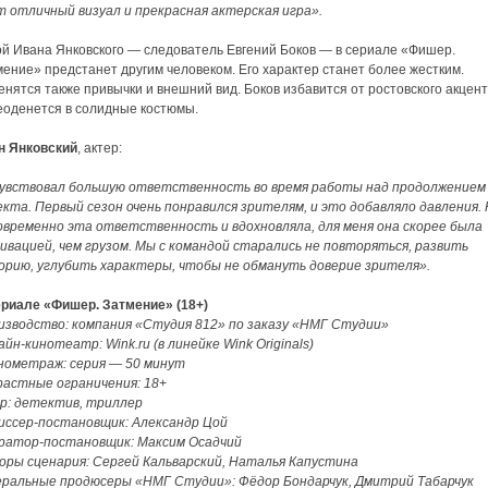
т отличный визуал и прекрасная актерская игра».
ой Ивана Янковского — следователь Евгений Боков — в сериале «Фишер.
ение» предстанет другим человеком. Его характер станет более жестким.
нятся также привычки и внешний вид. Боков избавится от ростовского акцент
еоденется в солидные костюмы.
н Янковский
, актер:
чувствовал большую ответственность во время работы над продолжением
екта. Первый сезон очень понравился зрителям, и это добавляло давления.
овременно эта ответственность и вдохновляла, для меня она скорее была
ивацией, чем грузом. Мы с командой старались не повторяться, развить
орию, углубить характеры, чтобы не обмануть доверие зрителя».
ериале «Фишер. Затмение» (18+)
изводство: компания «Студия 812» по заказу «НМГ Студии»
йн-кинотеатр: Wink.ru (в линейке Wink Originals)
нометраж: серия — 50 минут
растные ограничения: 18+
р: детектив, триллер
иссер-постановщик: Александр Цой
ратор-постановщик: Максим Осадчий
оры сценария: Сергей Кальварский, Наталья Капустина
еральные продюсеры «НМГ Студии»: Фёдор Бондарчук, Дмитрий Табарчук