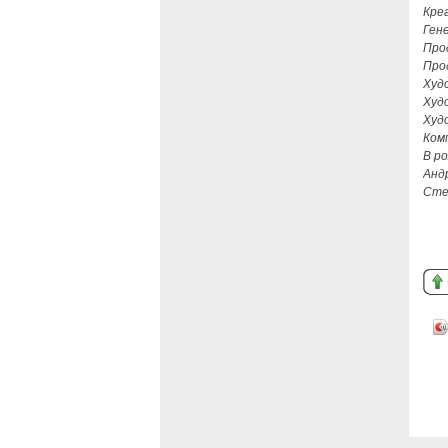
Кре
Ген
Про
Про
Худ
Худ
Худ
Ком
В р
Анд
Сте