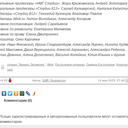
ативные продюсеры «НМГ Студии»: Жора Крыжовников, Андрей Золотарев
еральные продюсеры «Студии 812»: Сергей Кальварский, Наталья Капусти
дюсеры «Студии 812»: Геннадий Кузнецов, Владимир Павлов
дюсеры Wink.ru: Антон Володькин, Александр Косарим
ожник-постановщик: Андрей Сарабьянов
ожник по реквизиту: Екатерина Матвеева
ожник по гриму: Елена Дмитриенко
позитор: Олег Карпачев
олях: Иван Янковский, Ирина Старшенбаум, Александр Яценко, Никита Худяк
рей Максимов, Даша Верещагина, Алексей Агранович, Александра Ребенок,
пан Девонин, Алена Долголенко, Василий Копейкин, Юлия Ильина и другие.
сериал "Фишер. Затмение"
,
Wink
,
Ростелеком сериалы
,
Самара Ростелеком
,
Алексан
Цой
14 мая 2025, 07:49
+4.00
Автор:
SMR_Rostelecom
Комментарии (
0
)
Только зарегистрированные и авторизованные пользователи могут оставлят
комментарии.