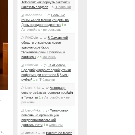
Telegram: как вернуть аккаунт и
наказать злодеев
1
в
IT-баранки
moderator
→
Большие
гонки УАЗов можно увидеть на
День народного единства
1
в
Автомобиль - не роскошь
PINGvin
→
В Самарской
области открылось новое
адвокатское бюро
"Архангельский, Потёмкин и
партнёры
2
в
Финансы
PINGvin
→
ГК «Солар»:
Средний ущерб от одной утечки
информации составил 5,5 млн
рублей
1
в
IT-баранки
Lero-4-ka
→
Автограф-
сессия звёзд автоспорта пройдёт
в Тольятти
1
в
Автомобиль - не
.
роскошь
Lero-4-ka
→
Финансовая
помощь на организацию
предпринимательской
деятельности
1
в
Финансы
е»,
antidur
→
Вакантное место