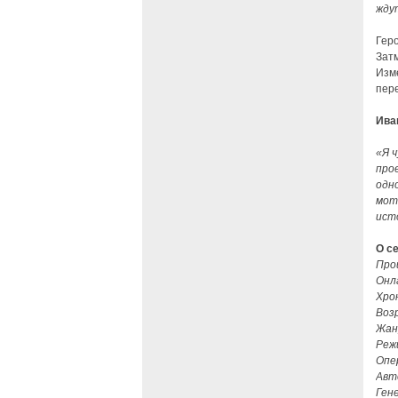
жду
Гер
Затм
Изме
пер
Ива
«Я 
про
одн
мот
ист
О с
Про
Онла
Хро
Воз
Жан
Реж
Опе
Авт
Ген