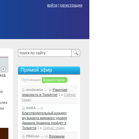
войти
|
регистрация
Прямой эфир
 на
Публикации
Комментарии
moderator
→
Ракетная
ра
опасность в Тольятти!
1
в
Сейчас
скажу
олях
оры
SABA
→
Благотворительный концерт
музыканта мирового уровня
Даниила Крамера пройдёт в
Тольятти
1
в
Сейчас скажу
PINGvin
→
Взломали