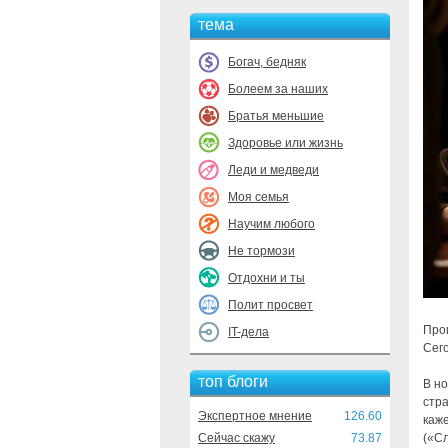
тема
Богач, бедняк
Болеем за наших
Братья меньшие
Здоровье или жизнь
Леди и медведи
Моя семья
Научим любого
Не тормози
Отдохни и ты
Полит просвет
Про
IT-дела
Сег
топ блоги
В н
стра
Экспертное мнение
126.60
каже
Сейчас скажу
73.87
(«‎С