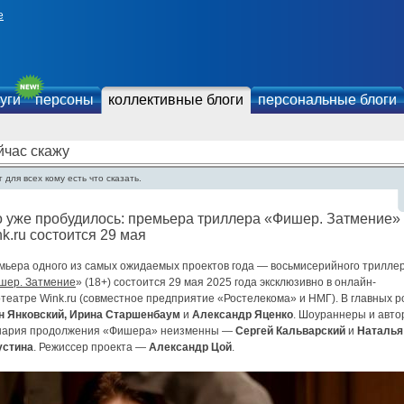
е
уги
персоны
коллективные блоги
персональные блоги
йчас скажу
 для всех кому есть что сказать.
 уже пробудилось: премьера триллера «Фишер. Затмение»
k.ru состоится 29 мая
мьера одного из самых ожидаемых проектов года — восьмисерийного трилле
шер. Затмение
» (18+) состоится 29 мая 2025 года эксклюзивно в онлайн-
театре Wink.ru (совместное предприятие «Ростелекома» и НМГ). В главных р
н Янковский, Ирина Старшенбаум
и
Александр Яценко
. Шоураннеры и авт
нария продолжения «Фишера» неизменны —
Сергей Кальварский
и
Наталья
устина
. Режиссер проекта —
Александр Цой
.