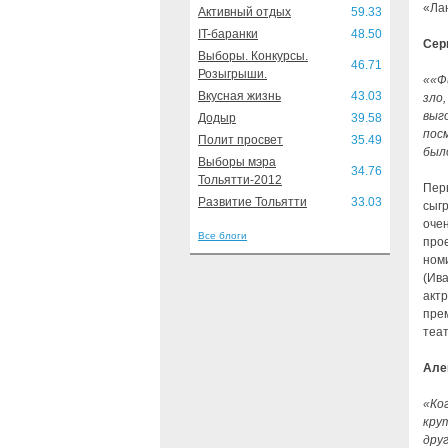
«Лан
Активный отдых
59.33
IT-баранки
48.50
Сер
Выборы. Конкурсы.
46.71
Розыгрыши.
««Ф
Вкусная жизнь
43.03
зло,
выг
Додыр
39.58
пос
Полит просвет
35.49
был
Выборы мэра
34.76
Тольятти-2012
Пер
Развитие Тольятти
33.03
сыг
очен
Все блоги
про
ном
(Ив
акт
пре
теат
Але
«Ко
кру
дру