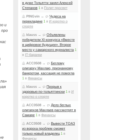
в думе Тольятти занял Алексей
Степанов
1
в
Полит просвет
PINGvin
→
Чудеса на
перекладине
1
в
И коротко о
ро и
спорте
, про
klauss
→
Объявлены
победители XI конкурса «Вместе
нас
в цифровое будущее». Второе
место у самарского журналиста
1
в
IT-баранки
и
ACC0508
→
Беглому
л
олигарху Махлаю, признанному
банкротом, кассация не помогла
1
в
Финансы
ала»
чшая
klauss
→
Прорыв к
здоровью по-тольяттински
1
в
И
коротко о спорте
ACC0508
→
Дело беглых
олигархов Махлаев рассмотрят в
Самаре
1
в
Финансы
ACC0508
→
Вывести ТОАЗ
из вороха проблем сможет
только новый владелец
1
в
не
Финансы