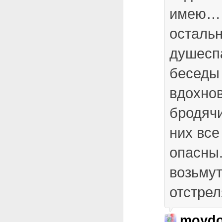
имею… 
осталь
душесп
беседы 
вдохнов
бродячи
них все
опасны.
возьмут
отстре
moydo