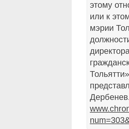
этому отн
или к это
мэрии Тол
должности
директор
гражданск
Тольятти
представ
Дербенев.
www.chrono
num=303&