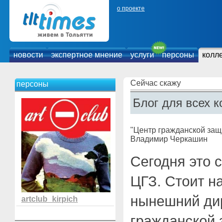
о проекте
новости
экспертное мнение
услуги
персоны
колл
Сейчас скажу
персоны
Блог для всех к
"Центр гражданской защ
Владимир Черкашин
Сегодня это 
ЦГЗ. Стоит н
нынешний ди
artclub_kirpich
гражданской з