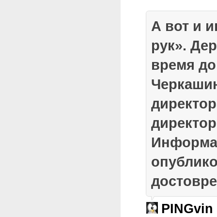
А вот и 
рук». Де
время до
Черкашин
директор
директор
Информа
опублик
достовре
PINGvin