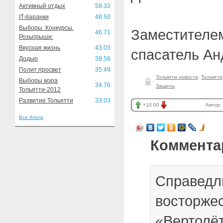
Активный отдых
59.33
IT-баранки
48.50
Выборы. Конкурсы.
Заместителе
46.71
Розыгрыши.
Вкусная жизнь
43.03
спасатель Ан
Додыр
39.58
Полит просвет
35.49
Тольятти новости
,
Тольятти
Выборы мэра
34.76
Защиты
Тольятти-2012
Развитие Тольятти
33.03
+10.00
Автор:
Все блоги
Коммента
Справедл
восторже
«Вертолё