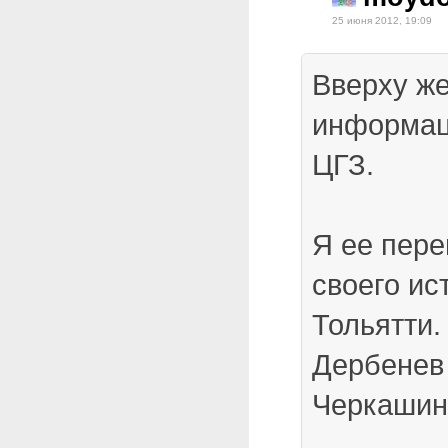
25 июня 2012, 19:09
Вверху ж
информац
ЦГЗ.
Я ее пере
своего ис
Тольятти.
Дербенев
Черкашин