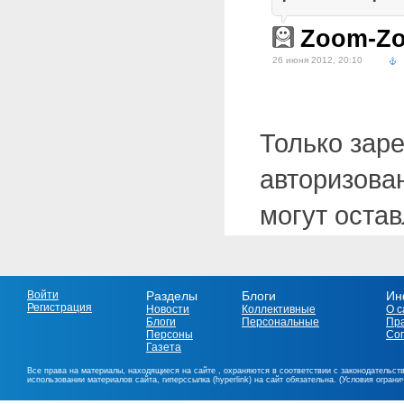
Zoom-Z
26 июня 2012, 20:10
Только зар
авторизова
могут оста
Войти
Разделы
Блоги
Ин
Регистрация
Новости
Коллективные
О с
Блоги
Персональные
Пр
Персоны
Со
Газета
Все права на материалы, находящиеся на сайте , охраняются в соответствии с законодательст
использовании материалов сайта, гиперссылка (hyperlink) на сайт обязательна. (Условия огран