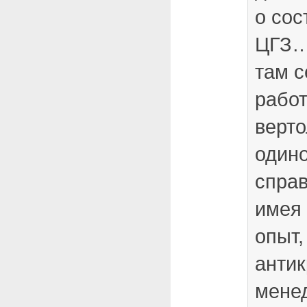
о сос
ЦГЗ
там с
работ
верто
одино
справ
имея
опыт,
антик
мене