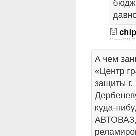
бюдж
давно
chi
26 июня 2012, 21
А чем за
«Центр г
защиты г.
Дербенев
куда-нибу
АВТОВАЗ,
реламиро