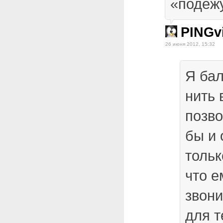
«подеж
PINGv
26 июня 2012, 15:32
Я бал
нить 
позв
бы и 
тольк
что е
звони
для т