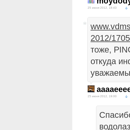
moydod
25 июня 2012, 18:43
www.vdmst
2012/170
тоже, PIN
откуда и
уважаемы
aaaaeee
25 июня 2012, 19:00
Спасиб
водолаз