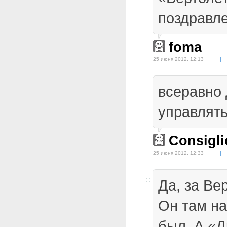
поздравле
foma
25 июня 2012, 12:13
всеравно
управлять
Consigli
25 июня 2012, 12:33
Да, за Вер
Он там на
был. А «Д