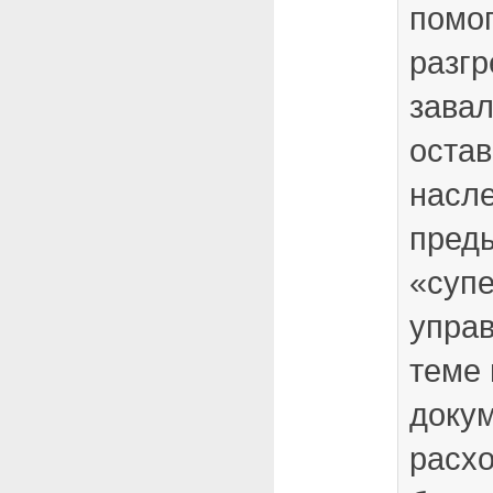
помог
разгр
завал
остав
насл
пред
«суп
управ
теме
докум
расх