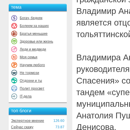
тема
Владимир Ан
Богач, бедняк
является отц
Болеем за наших
тольяттинско
Братья меньшие
Здоровье или жизнь
Леди и медведи
Владимира Ан
Моя семья
Научим любого
руководителя
Не тормози
Спасения» с
Отдохни и ты
Полит просвет
тандем «суп
IT-дела
муниципальн
топ блоги
Анатолия Пуш
Экспертное мнение
126.60
Денисова.
Сейчас скажу
73.87