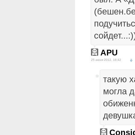
(бешен.б
подучиться
сойдет...:)
APU
25 июня 2012, 16:42
такую х
могла д
обижен
девушка
Consig