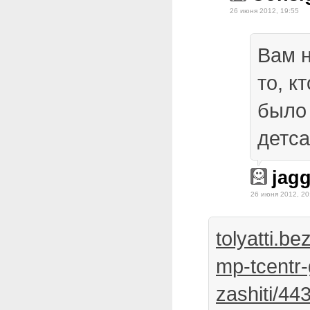
26 июня 2012, 19:55
Вам н
то, к
было 
детс
jag
26 июня 2012, 20
tolyatti.be
mp-tcentr
zashiti/44