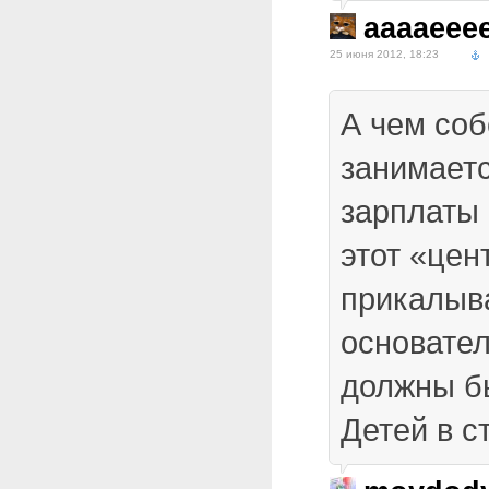
aaaaeee
25 июня 2012, 18:23
А чем соб
занимаетс
зарплаты 
этот «це
прикалыв
основател
должны б
Детей в с