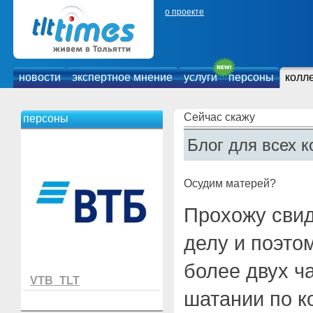
о проекте
новости
экспертное мнение
услуги
персоны
колл
Сейчас скажу
персоны
Блог для всех к
Осудим матерей?
Прохожу свид
делу и поэто
более двух ч
VTB_TLT
шатании по к