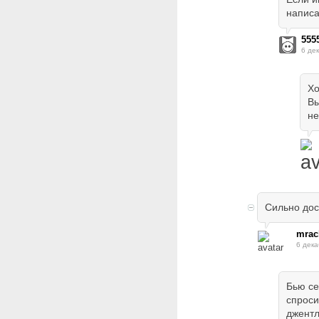
написа
555
6 де
Хо
Вы
не
Сильно дос
mrac
6 дека
Бью се
спроси
джентл