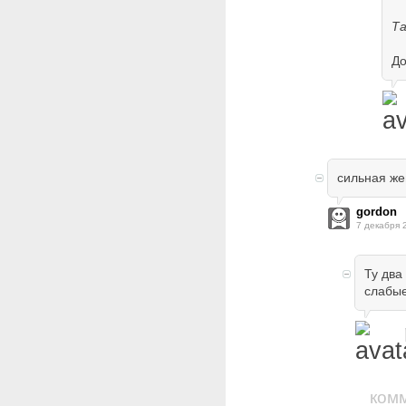
Та
До
сильная ж
gordon
7 декабря 
Ту два
слабые
ком