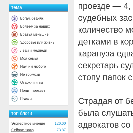
проезде — 4,
тема
судебных зас
Богач, бедняк
Болеем за наших
количество 
Братья меньшие
детками в ко
Здоровье или жизнь
Леди и медведи
карапуза едв
Моя семья
секретарь су
Научим любого
стопу папок 
Не тормози
Отдохни и ты
Полит просвет
Страдая от б
IT-дела
была слушат
топ блоги
адвокатов со
Экспертное мнение
126.60
Сейчас скажу
73.87