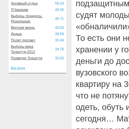
подзащитными
Активный отдых
59.33
IT-баранки
48.50
судят молоды
Выборы. Конкурсы.
46.71
Розыгрыши.
«обналичили»
Вкусная жизнь
43.03
Додыр
39.58
То есть они н
Полит просвет
35.49
Выборы мэра
хранении у г
34.76
Тольятти-2012
Развитие Тольятти
33.03
деньги до до
Все блоги
вузовского во
квартиру на 3
что не потян
одеть, обуть 
сегодня… Ма