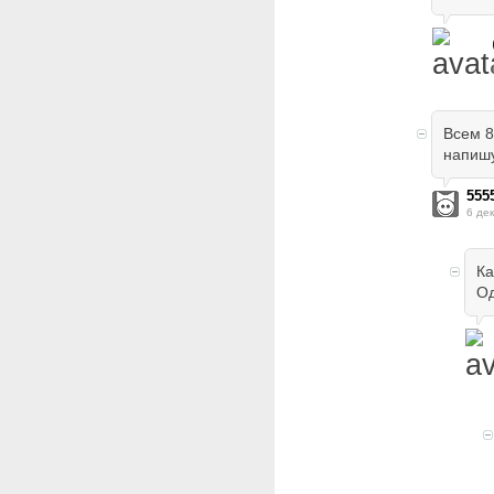
Всем 8
напишу
555
6 де
Ка
Од