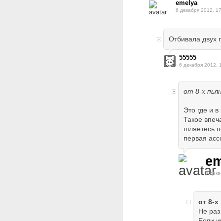
emelya
6 декабря 2012, 1
Отбивала двух 
55555
6 декабря 2012, 
от 8-х пья
Это где и 
Такое впеч
шляетесь п
первая асс
em
6 дека
от 8-х
Не раз
Если и