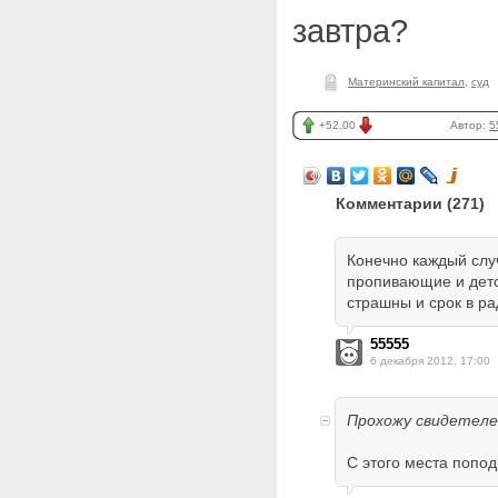
завтра?
Материнский капитал
,
суд
+52.00
Автор:
5
Комментарии (
271
)
Конечно каждый слу
пропивающие и детс
страшны и срок в ра
55555
6 декабря 2012, 17:00
Прохожу свидетеле
С этого места попод