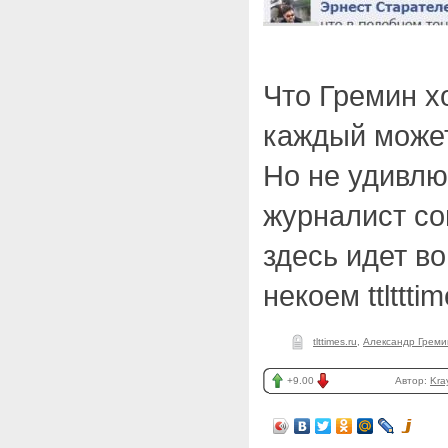
Что Гремин хо
каждый може
Но не удивлю
журналист со
здесь идет вов
некоем ttltttim
tlttimes.ru
,
Александр Греми
+9.00
Автор:
Kra