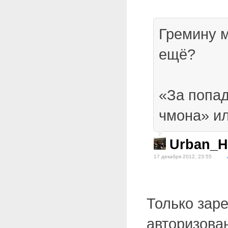
Гремину м
ещё?
«За попад
чмона» ил
Urban_H
17 декабря 2012, 23:55
Только зар
авторизова