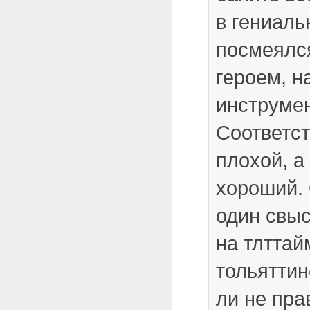
в гениаль
посмеялс
героем, н
инструмен
Соответст
плохой, а
хороший. 
один свы
на тлттай
тольяттин
ли не пра