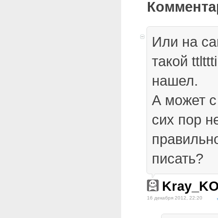
Коммента
Или на са
такой ttlt
нашел.
А может с
сих пор н
правильно
писать?
Kray_K
16 декабря 2012, 22:20