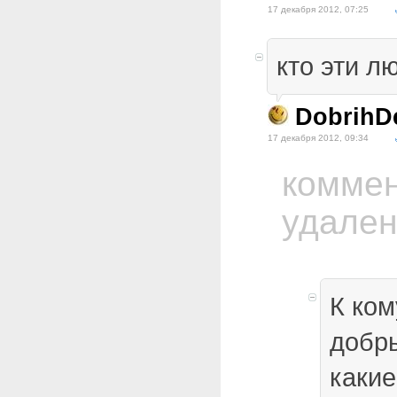
17 декабря 2012, 07:25
кто эти л
DobrihD
17 декабря 2012, 09:34
комме
удале
К ко
добры
какие