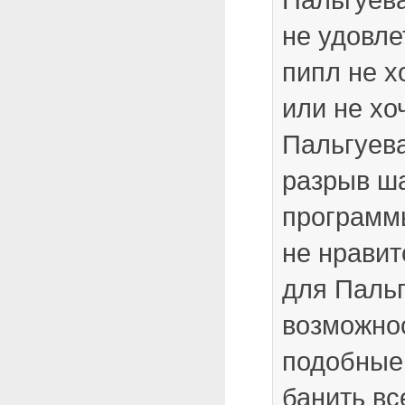
не удовл
пипл не х
или не хо
Пальгуев
разрыв ш
программы
не нравит
для Пальг
возможнос
подобные
банить вс