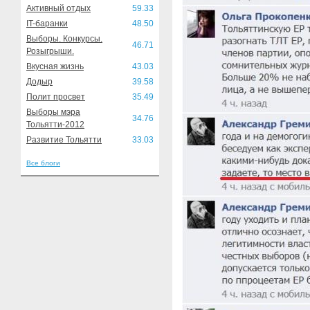
Активный отдых
59.33
IT-баранки
48.50
Выборы. Конкурсы.
46.71
Розыгрыши.
Вкусная жизнь
43.03
Додыр
39.58
Полит просвет
35.49
Выборы мэра
34.76
Тольятти-2012
Развитие Тольятти
33.03
Все блоги