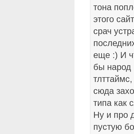
тона попл
этого сай
срач устр
последних
еще :) И ч
бы народ 
тлттаймс,
сюда зах
типа как 
Ну и про 
пустую б