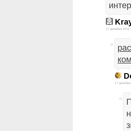
инте
Kra
17 декабря 2012,
ра
ко
D
17 декабря
П
н
з