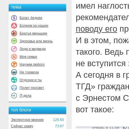
имел наглост
тема
рекомендате
Богач, бедняк
Болеем за наших
поводу его
пр
Братья меньшие
И в этом, пож
Здоровье или жизнь
Леди и медведи
такого. Ведь 
Моя семья
не вступится 
Научим любого
А сегодня в 
Не тормози
Отдохни и ты
ТГД» граждан
Полит просвет
с Эрнестом 
IT-дела
вот такое:
топ блоги
Экспертное мнение
126.60
Сейчас скажу
73.87