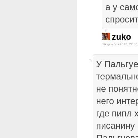
а у сам
спросит
zuko
16 декабря 2012, 22:30
У Пальгу
термально
не понятн
него инте
где пипл 
писанину 
Пальгуева