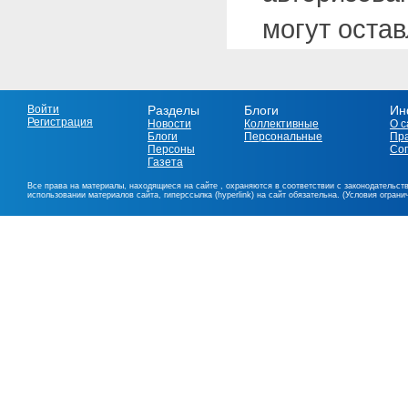
могут оста
Войти
Разделы
Блоги
Ин
Регистрация
Новости
Коллективные
О с
Блоги
Персональные
Пр
Персоны
Со
Газета
Все права на материалы, находящиеся на сайте , охраняются в соответствии с законодательст
использовании материалов сайта, гиперссылка (hyperlink) на сайт обязательна. (Условия огран