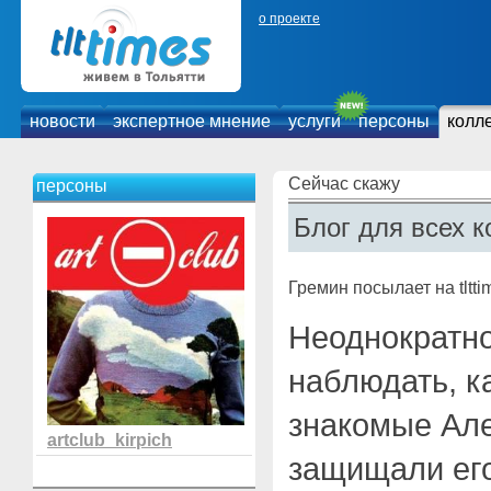
о проекте
новости
экспертное мнение
услуги
персоны
колл
Сейчас скажу
персоны
Блог для всех к
Гремин посылает на tltti
Неоднократн
наблюдать, ка
знакомые Але
artclub_kirpich
защищали его 