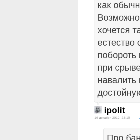
как обыч
Возможно
хочется т
естество 
побороть 
при срыв
навалить
достойную
ipolit
16 декабря 2012, 23:15
Про бан