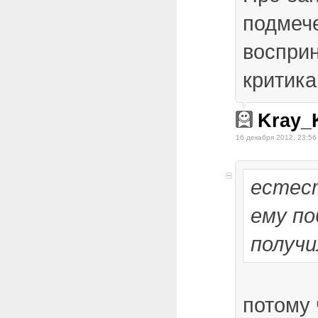
подмеч
воспри
критика
Kray_
16 декабря 2012, 23:56
естест
ему по
получи
потому 