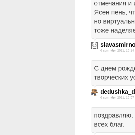
отмечания и 
Ясен пень, ч
но виртуаль
тоже наделя
slavasmirn
6 сентября 2011, 16:14
С днем рожд
творческих у
dedushka_d
6 сентября 2011, 16:57
поздравляю.
всех благ.