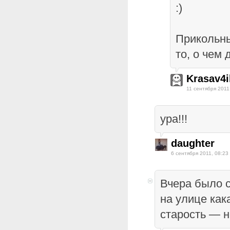
:)
Прикольны
то, о чем 
Krasav4i
11 сентября 2011
ура!!!
daughter
6 сентября 2011, 08:23
Вчера было с
на улице как
старость — 