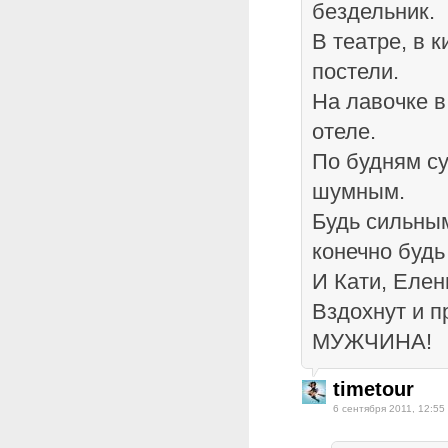
бездельник.
В театре, в к
постели.
На лавочке в
отеле.
По будням с
шумным.
Будь сильны
конечно будь
И Кати, Еле
Вздохнут и 
МУЖЧИНА!
timetour
6 сентября 2011, 12:55