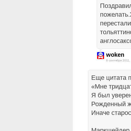
Поздравил
пожелать
перестали
тольяттин
англосакс
woken
6 сентября 2011,
Еще цитата п
«Мне тридцат
Я был уверен
Рожденный ж
Иначе старос
Маркшейдер 