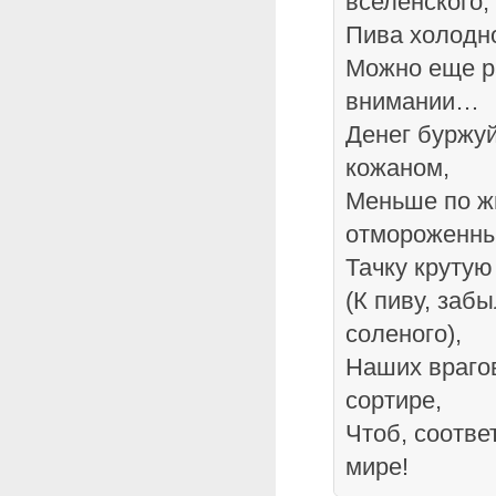
вселенского,
Пива холодно
Можно еще р
внимании…
Денег буржу
кожаном,
Меньше по ж
отмороженны
Тачку крутую
(К пиву, заб
соленого),
Наших врагов
сортире,
Чтоб, соотве
мире!