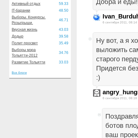
Добра и еды!
Активный отдых
59.33
IT-баранки
48.50
Ivan_Burduh
Выборы. Конкурсы.
46.71
Розыгрыши.
6 сентября 2011, 08:14
Вкусная жизнь
43.03
Додыр
39.58
Ну вот, а я 
Полит просвет
35.49
выложить са
Выборы мэра
34.76
Тольятти-2012
старого перд
Развитие Тольятти
33.03
Придется без
Все блоги
:)
angry_hung
6 сентября 2011, 08:18
Поздравл
ботов пл
ваш проек