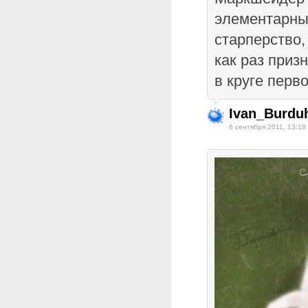
элементарных
старперство,
как раз приз
в круге перво
Ivan_Burduh
6 сентября 2011, 13:18