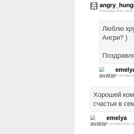
angry_hung
6 сентября 2011, 08:55
Люблю кру
Ангри? )
Поздравля
emely
6 сентября 2
Хорошей ком
счастья в сем
emelya
6 сентября 2011, 0