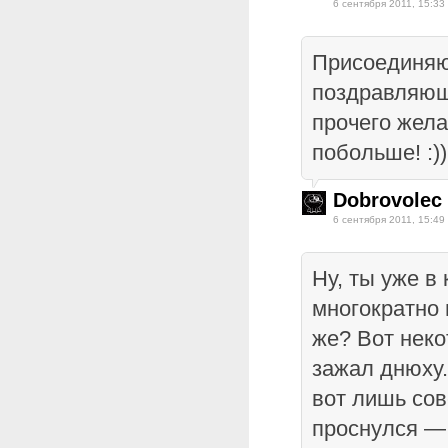
6 сентября 2011, 15:33
Присоединяю
поздравляющ
прочего жела
побольше! :))
Dobrovolec
6 сентября 2011, 15:49
Ну, ты уже в
многократно 
же? Вот неко
зажал днюху.
вот лишь со
проснулся —