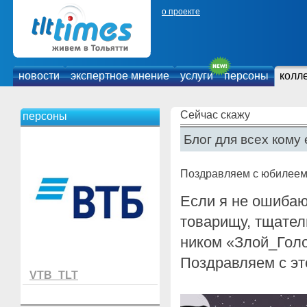
о проекте
новости
экспертное мнение
услуги
персоны
колл
Сейчас скажу
персоны
Блог для всех кому 
Поздравляем с юбилеем
Если я не ошиба
товарищу, тщате
ником «Злой_Голо
Поздравляем с эт
VTB_TLT