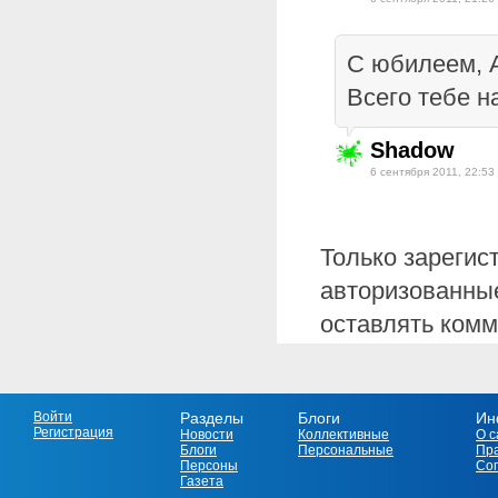
С юбилеем, А
Всего тебе н
Shadow
6 сентября 2011, 22:53
Только зарегис
авторизованные
оставлять комм
Войти
Разделы
Блоги
Ин
Регистрация
Новости
Коллективные
О с
Блоги
Персональные
Пр
Персоны
Со
Газета