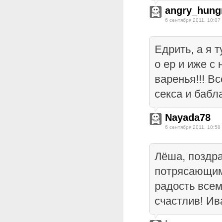
angry_hung
6 сентября 2011, 10:07
Едрить, а я 
о ер и иже с
варенья!!! Вс
секса и бабла
Nayada78
6 сентября 2011, 10:58
Лёша, поздра
потрясающим
радость всем
счастлив! Ив