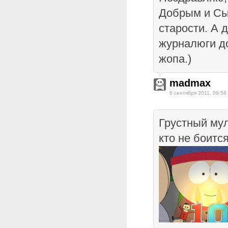
Добрым и Сыт
старости. А 
журналюги до
жопа.)
madmax
6 сентября 2011, 09:56
Грустный мул
кто не боитс