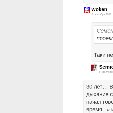
woken
6 сентября 2011,
Семён
проек
Таки не
Semi
6 сентября
30 лет… В
дыхание с
начал гов
время...»