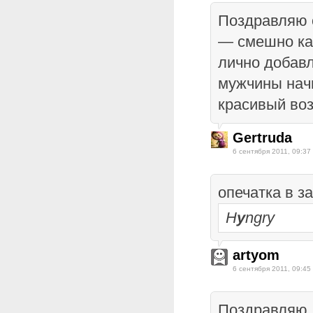
Поздравляю 
— смешно кан
лично добавл
мужчины нач
красивый воз
Gertruda
6 сентября 2011, 09:37
опечатка в з
H
y
ngry
artyom
6 сентября 2011, 09:45
Поздравляю,