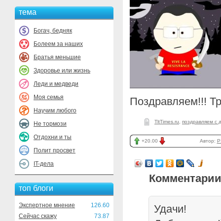
тема
Богач, бедняк
Болеем за наших
Братья меньшие
Здоровье или жизнь
Леди и медведи
Моя семья
Поздравляем!!! Тр
Научим любого
TltTimes.ru
,
поздравляем с 
Не тормози
Отдохни и ты
+20.00
Автор:
P
Полит просвет
IT-дела
Комментарии
топ блоги
Экспертное мнение
126.60
Удачи!
Сейчас скажу
73.87