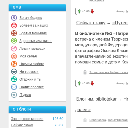
им.Жукова
тема
+0.00
Автор:
b
Богач, бедняк
Сейчас скажу
→
«Путеш
Болеем за наших
В библиотеке №3 «Патрио
Братья меньшие
встреча с членом Творчес
Здоровье или жизнь
международной Федерации
Леди и медведи
фотографом Яковом Князе
впечатлениями об экзотич
Моя семья
помощи семье и детям Ко
Научим любого
Не тормози
Тольяттинская библиотечн
Отдохни и ты
+0.00
Автор:
b
Полит просвет
IT-дела
Блог им. bibliotekar
→
Н
топ блоги
далее »
Экспертное мнение
126.60
Библиотека
,
Тольяттинская
Сейчас скажу
73.87