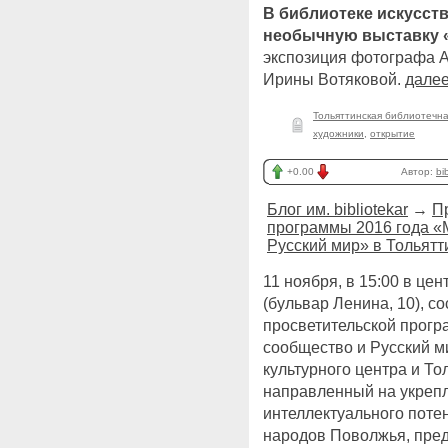
В библиотеке искусств
необычную выставку 
экспозиция фотографа 
Ирины Вотяковой.
далее
Тольяттинская библиотечн
художники
,
открытие
+0.00
Автор:
bi
Блог им. bibliotekar
→
П
программы 2016 года «
Русский мир» в Тольятт
11 ноября, в 15:00 в це
(бульвар Ленина, 10), с
просветительской прог
сообщество и Русский м
культурного центра и То
направленный на укрепл
интеллектуального поте
народов Поволжья, пред