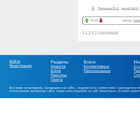
Паршина В.И.
,
лицей №19
+8.00
Автор:
bibl
1
2
3
4
5
следующая
Войти
Разделы
Блоги
Ин
Регистрация
Новости
Коллективные
О с
Блоги
Персональные
Пр
Персоны
Со
Газета
Все права на материалы, находящиеся на сайте , охраняются в соответствии с законодательст
использовании материалов сайта, гиперссылка (hyperlink) на сайт обязательна. (Условия огран