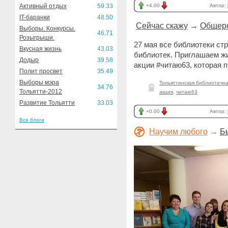
Активный отдых
59.33
+4.00
Автор:
IT-баранки
48.50
Сейчас скажу
→
Общеро
Выборы. Конкурсы.
46.71
Розыгрыши.
27 мая все библиотеки с
Вкусная жизнь
43.03
библиотек. Приглашаем жи
Додыр
39.58
акции #читаю63, которая п
Полит просвет
35.49
Выборы мэра
Тольяттинская библиотечн
34.76
Тольятти-2012
акция
,
читаю63
Развитие Тольятти
33.03
+0.00
Автор:
Все блоги
Научим любого
→
Б