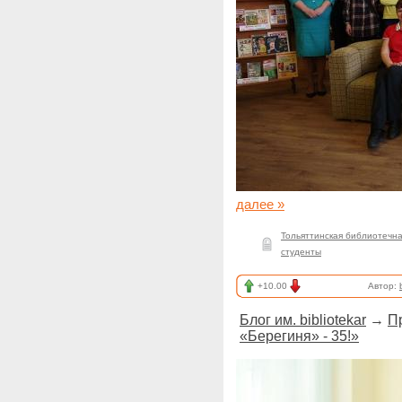
далее »
Тольяттинская библиотечн
студенты
+10.00
Автор:
Блог им. bibliotekar
→
П
«Берегиня» - 35!»