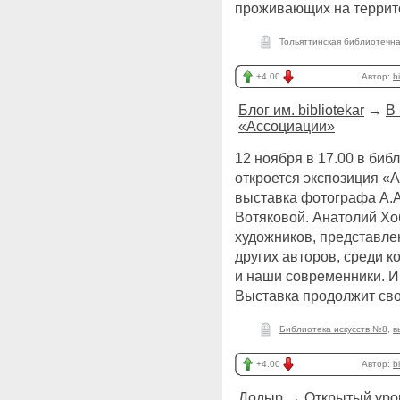
проживающих на террит
Тольяттинская библиотечн
+4.00
Автор:
b
Блог им. bibliotekar
→
В 
«Ассоциации»
12 ноября в 17.00 в биб
откроется экспозиция «
выставка фотографа А.А
Вотяковой. Анатолий Хо
художников, представле
других авторов, среди к
и наши современники. И
Выставка продолжит сво
Библиотека искусств №8
,
в
+4.00
Автор:
b
Додыр
→
Открытый урок