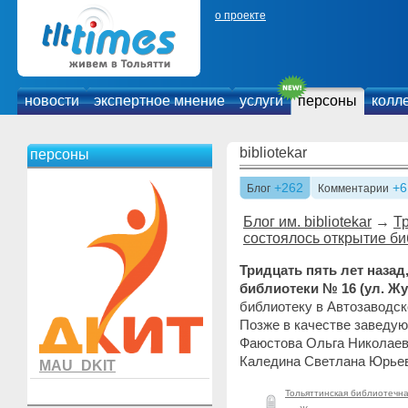
о проекте
новости
экспертное мнение
услуги
персоны
колл
bibliotekar
персоны
+262
+6
Блог
Комментарии
Блог им. bibliotekar
→
Тр
состоялось открытие б
Тридцать пять лет назад,
библиотеки № 16 (ул. Жу
библиотеку в Автозаводс
Позже в качестве заведу
Фаюстова Ольга Николаев
Каледина Светлана Юрье
MAU_DKIT
Тольяттинская библиотечн