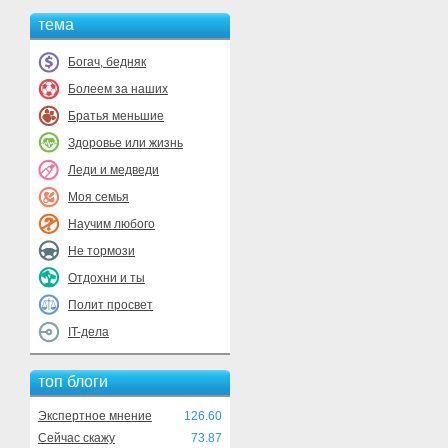
тема
Богач, бедняк
Болеем за наших
Братья меньшие
Здоровье или жизнь
Леди и медведи
Моя семья
Научим любого
Не тормози
Отдохни и ты
Полит просвет
IT-дела
топ блоги
Экспертное мнение
126.60
Сейчас скажу
73.87