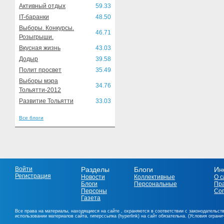
Активный отдых
59.33
IT-баранки
48.50
Выборы. Конкурсы.
46.71
Розыгрыши.
Вкусная жизнь
43.03
Додыр
39.58
Полит просвет
35.49
Выборы мэра
34.76
Тольятти-2012
Развитие Тольятти
33.03
Все блоги
Войти
Разделы
Блоги
Ин
Регистрация
Новости
Коллективные
О с
Блоги
Персональные
Пр
Персоны
Со
Газета
Все права на материалы, находящиеся на сайте , охраняются в соответствии с законодательст
использовании материалов сайта, гиперссылка (hyperlink) на сайт обязательна. (Условия огран