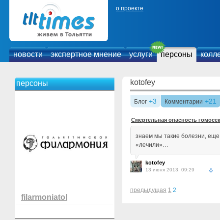
о проекте
новости
экспертное мнение
услуги
персоны
колл
kotofey
персоны
+3
+21
Блог
Комментарии
Смертельная опасность гомосе
знаем мы такие болезни, еще
«лечили»…
kotofey
13 июня 2013, 09:29
предыдущая
1
2
filarmoniatol