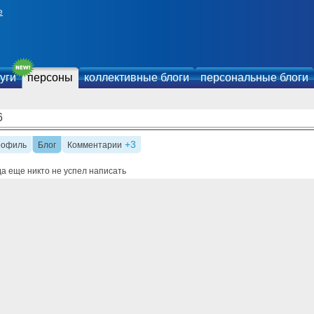
е
уги
персоны
коллективные блоги
персональные блоги
6
+3
рофиль
Блог
Комментарии
а еще никто не успел написать