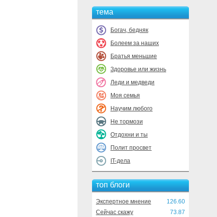
тема
Богач, бедняк
Болеем за наших
Братья меньшие
Здоровье или жизнь
Леди и медведи
Моя семья
Научим любого
Не тормози
Отдохни и ты
Полит просвет
IT-дела
топ блоги
Экспертное мнение
126.60
Сейчас скажу
73.87