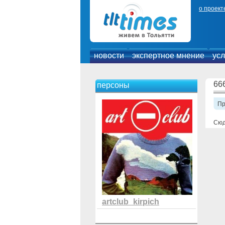
о проект
новости
экспертное мнение
усл
66
персоны
П
Сюд
artclub_kirpich