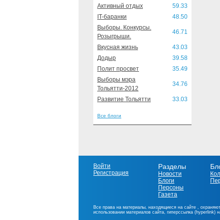
Активный отдых
59.33
IT-баранки
48.50
Выборы. Конкурсы.
46.71
Розыгрыши.
Вкусная жизнь
43.03
Додыр
39.58
Полит просвет
35.49
Выборы мэра
34.76
Тольятти-2012
Развитие Тольятти
33.03
Все блоги
Войти
Разделы
Бл
Регистрация
Новости
Ко
Блоги
Пе
Персоны
Газета
Все права на материалы, находящиеся на сайте , охраняют
использовании материалов сайта, гиперссылка (hyperlink) 