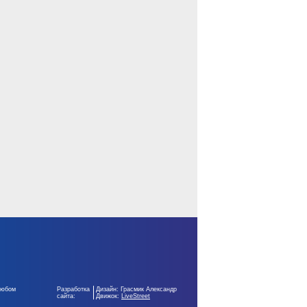
любом
Разработка
Дизайн: Грасмик Александр
сайта:
Движок:
LiveStreet