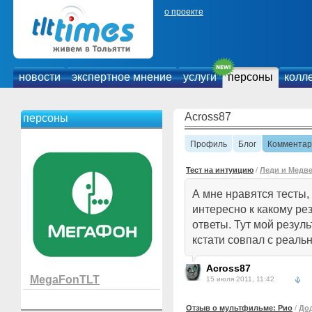
о проекте
новости
экспертное мнение
услуги
персоны
колл
Across87
персоны
Профиль
Блог
Комментар
Тест на интуицию
/
Леди и Медв
А мне нравятся тесты, 
интересно к какому ре
ответы. Тут мой резуль
кстати совпал с реаль
Across87
MegaFonTLT
15 июля 2011, 11:42
Отзыв о мультфильме: Рио
/
До