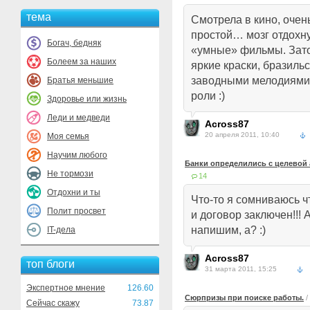
тема
Смотрела в кино, очен
простой… мозг отдохну
Богач, бедняк
«умные» фильмы. Зато
Болеем за наших
яркие краски, бразильс
заводными мелодиями,
Братья меньшие
роли :)
Здоровье или жизнь
Леди и медведи
Across87
20 апреля 2011, 10:40
Моя семья
Научим любого
Банки определились с целевой 
Не тормози
14
Отдохни и ты
Что-то я сомниваюсь ч
Полит просвет
и договор заключен!!!
напишим, а? :)
IT-дела
Across87
топ блоги
31 марта 2011, 15:25
Экспертное мнение
126.60
Сюрпризы при поиске работы.
/
Сейчас скажу
73.87