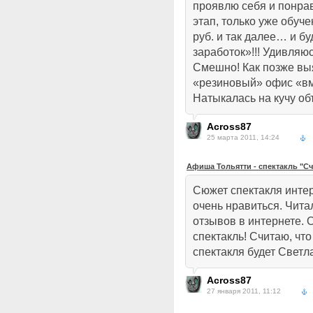
проявлю себя и понра
этап, только уже обуче
руб. и так далее… и б
заработок»!!! Удивляюс
Смешно! Как позже выя
«резиновый» офис «в
Натыкалась на кучу об
Across87
25 марта 2011, 14:24
Афиша Тольятти - спектакль "С
Сюжет спектакля интер
очень нравиться. Чит
отзывов в интернете.
спектакль! Считаю, чт
спектакля будет Светл
Across87
27 января 2011, 11:12