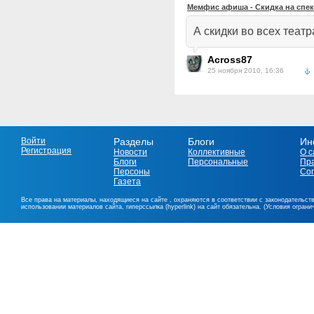
Мемфис афиша - Скидка на спе
А скидки во всех теат
Across87
25 ноября 2010, 16:36
Войти
Разделы
Блоги
Ин
Регистрация
Новости
Коллективные
О с
Блоги
Персональные
Пр
Персоны
Со
Газета
Все права на материалы, находящиеся на сайте , охраняются в соответствии с законодательст
использовании материалов сайта, гиперссылка (hyperlink) на сайт обязательна. (Условия огран