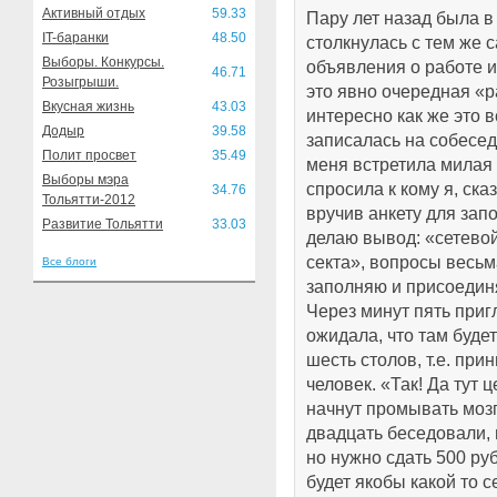
Активный отдых
59.33
Пару лет назад была в
IT-баранки
48.50
столкнулась с тем же
Выборы. Конкурсы.
объявления о работе и
46.71
Розыгрыши.
это явно очередная «р
Вкусная жизнь
43.03
интересно как же это в
Додыр
39.58
записалась на собесе
Полит просвет
35.49
меня встретила милая 
Выборы мэра
спросила к кому я, ска
34.76
Тольятти-2012
вручив анкету для зап
Развитие Тольятти
33.03
делаю вывод: «сетевой
секта», вопросы весьм
Все блоги
заполняю и присоедин
Через минут пять приг
ожидала, что там будет
шесть столов, т.е. при
человек. «Так! Да тут 
начнут промывать мозг
двадцать беседовали, 
но нужно сдать 500 ру
будет якобы какой то с