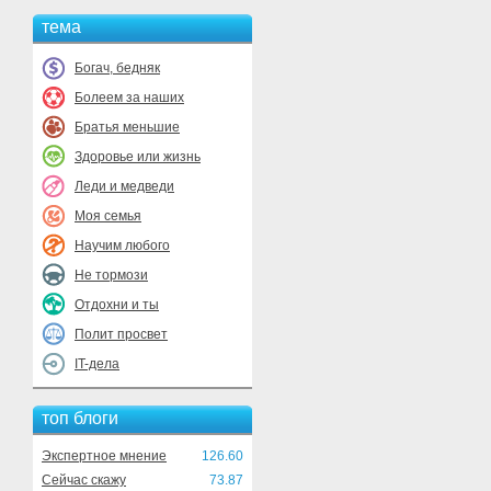
тема
Богач, бедняк
Болеем за наших
Братья меньшие
Здоровье или жизнь
Леди и медведи
Моя семья
Научим любого
Не тормози
Отдохни и ты
Полит просвет
IT-дела
топ блоги
Экспертное мнение
126.60
Сейчас скажу
73.87