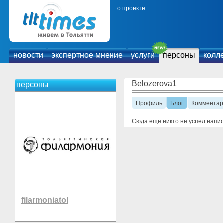
о проекте
новости
экспертное мнение
услуги
персоны
колл
Belozerova1
персоны
Профиль
Блог
Комментар
Сюда еще никто не успел напи
filarmoniatol