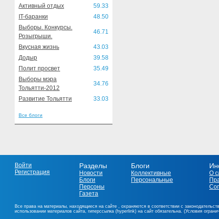
Активный отдых
59.33
IT-баранки
48.50
Выборы. Конкурсы.
46.71
Розыгрыши.
Вкусная жизнь
43.03
Додыр
39.58
Полит просвет
35.49
Выборы мэра
34.76
Тольятти-2012
Развитие Тольятти
33.03
Все блоги
Войти
Разделы
Блоги
Ин
Регистрация
Новости
Коллективные
О с
Блоги
Персональные
Пр
Персоны
Со
Газета
Все права на материалы, находящиеся на сайте , охраняются в соответствии с законодательст
использовании материалов сайта, гиперссылка (hyperlink) на сайт обязательна. (Условия огран