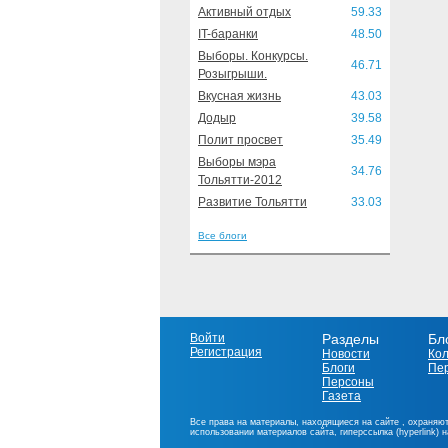
Активный отдых
59.33
IT-баранки
48.50
Выборы. Конкурсы.
46.71
Розыгрыши.
Вкусная жизнь
43.03
Додыр
39.58
Полит просвет
35.49
Выборы мэра
34.76
Тольятти-2012
Развитие Тольятти
33.03
Все блоги
Войти
Разделы
Бл
Регистрация
Новости
Ко
Блоги
Пе
Персоны
Газета
Все права на материалы, находящиеся на сайте , охраняют
использовании материалов сайта, гиперссылка (hyperlink) 