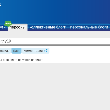
е
уги
персоны
коллективные блоги
персональные блоги
triy19
+7
рофиль
Блог
Комментарии
а еще никто не успел написать