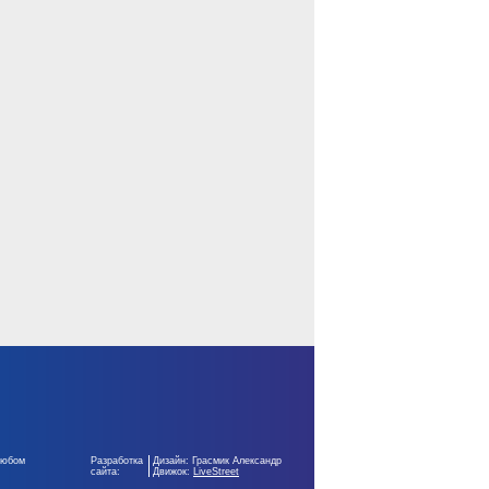
любом
Разработка
Дизайн: Грасмик Александр
сайта:
Движок:
LiveStreet