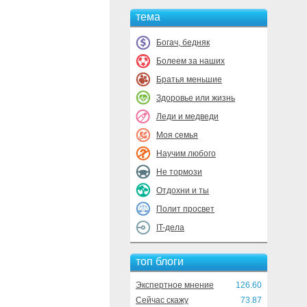
тема
Богач, бедняк
Болеем за наших
Братья меньшие
Здоровье или жизнь
Леди и медведи
Моя семья
Научим любого
Не тормози
Отдохни и ты
Полит просвет
IT-дела
топ блоги
Экспертное мнение
126.60
Сейчас скажу
73.87