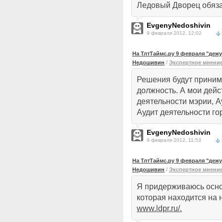
Ледовый Дворец обяза
EvgenyNedoshivin
9 февраля 2012, 12:02
На ТлтТаймс.ру 9 февраля "деж
Недошивин
/
Экспертное мнени
Решения будут приним
должность. А мои дей
деятельности мэрии, А
Аудит деятельности го
EvgenyNedoshivin
9 февраля 2012, 11:53
На ТлтТаймс.ру 9 февраля "деж
Недошивин
/
Экспертное мнени
Я придерживаюсь осно
которая находится на
www.ldpr.ru/.