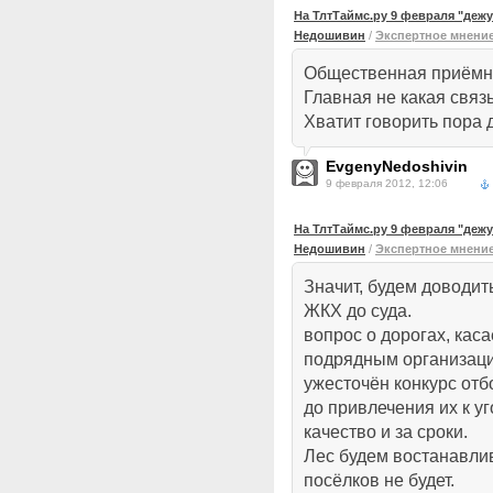
На ТлтТаймс.ру 9 февраля "деж
Недошивин
/
Экспертное мнени
Общественная приёмна
Главная не какая связ
Хватит говорить пора 
EvgenyNedoshivin
9 февраля 2012, 12:06
На ТлтТаймс.ру 9 февраля "деж
Недошивин
/
Экспертное мнени
Значит, будем доводит
ЖКХ до суда.
вопрос о дорогах, кас
подрядным организация
ужесточён конкурс отб
до привлечения их к у
качество и за сроки.
Лес будем востанавлив
посёлков не будет.