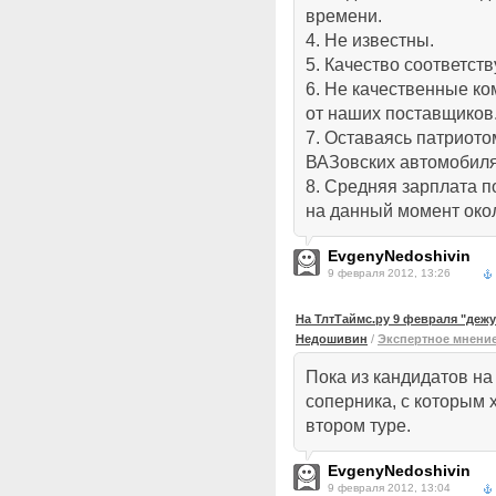
времени.
4. Не известны.
5. Качество соответст
6. Не качественные к
от наших поставщиков
7. Оставаясь патриотом
ВАЗовских автомобиля
8. Средняя зарплата п
на данный момент окол
EvgenyNedoshivin
9 февраля 2012, 13:26
На ТлтТаймс.ру 9 февраля "деж
Недошивин
/
Экспертное мнени
Пока из кандидатов на
соперника, с которым 
втором туре.
EvgenyNedoshivin
9 февраля 2012, 13:04