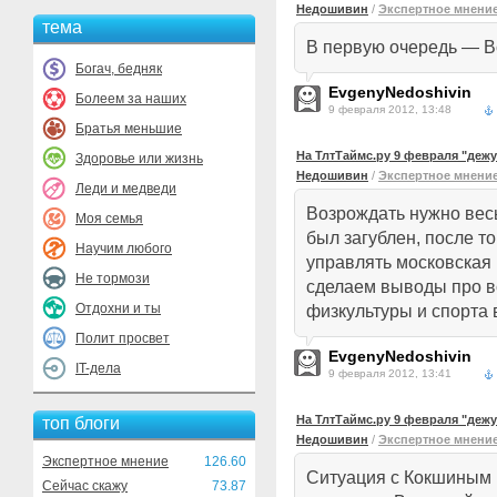
Недошивин
/
Экспертное мнени
тема
В первую очередь — В
Богач, бедняк
EvgenyNedoshivin
Болеем за наших
9 февраля 2012, 13:48
Братья меньшие
На ТлтТаймс.ру 9 февраля "деж
Здоровье или жизнь
Недошивин
/
Экспертное мнени
Леди и медведи
Возрождать нужно весь
Моя семья
был загублен, после т
Научим любого
управлять московская 
Не тормози
сделаем выводы про в
Отдохни и ты
физкультуры и спорта 
Полит просвет
EvgenyNedoshivin
IT-дела
9 февраля 2012, 13:41
На ТлтТаймс.ру 9 февраля "деж
топ блоги
Недошивин
/
Экспертное мнени
Экспертное мнение
126.60
Ситуация с Кокшиным 
Сейчас скажу
73.87