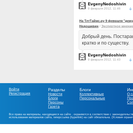
EvgenyNedoshivin
9 февраля 2012, 11:46
На ТлтТаймс.ру 9 февраля "деж
Недошивин
/
Экспертное мнени
Добрый день. Постара
кратко и по существу.
EvgenyNedoshivin
9 февраля 2012, 11:43
Войти
Разделы
Блоги
Ин
Регистрация
Новости
Коллективные
О с
Блоги
Персональные
Пр
Персоны
Со
Газета
Все права на материалы, находящиеся на сайте , охраняются в соответствии с законодательст
использовании материалов сайта, гиперссылка (hyperlink) на сайт обязательна. (Условия огран