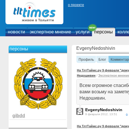
о проекте
новости
экспертное мнение
услуги
персоны
колл
EvgenyNedoshivin
персоны
Профиль
Блог
Комментар
На ТлтТаймс.ру 9 февраля "деж
Недошивин
/
Экспертное мнени
Всем огромное спасибо
вами возьму на заметк
Недошивин.
EvgenyNedoshivin
9 февраля 2012, 13:51
gibdd
На ТлтТаймс.ру 9 февраля "деж