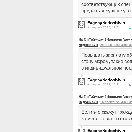
соответствующих спец
предлагая лучшие усл
EvgenyNedoshivin
9 февраля 2012, 12:31
На ТлтТаймс.ру 9 февраля "деж
Недошивин
/
Экспертное мнени
Повышать зарплату об
стану мэром, такие во
в индивидуальном пор
EvgenyNedoshivin
9 февраля 2012, 12:21
На ТлтТаймс.ру 9 февраля "деж
Недошивин
/
Экспертное мнени
Если это скажут граж
за меня, то да, я готов
EvgenyNedoshivin