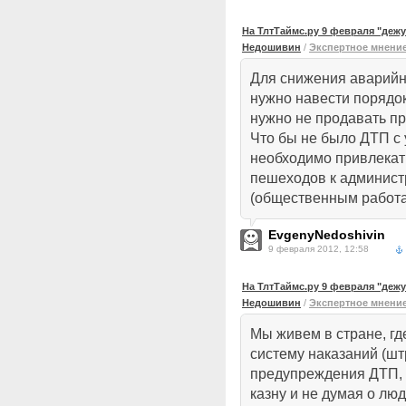
На ТлтТаймс.ру 9 февраля "деж
Недошивин
/
Экспертное мнени
Для снижения аварийно
нужно навести порядо
нужно не продавать пр
Что бы не было ДТП с
необходимо привлекат
пешеходов к админист
(общественным работа
EvgenyNedoshivin
9 февраля 2012, 12:58
На ТлтТаймс.ру 9 февраля "деж
Недошивин
/
Экспертное мнени
Мы живем в стране, гд
систему наказаний (шт
предупреждения ДТП, 
казну и не думая о люд