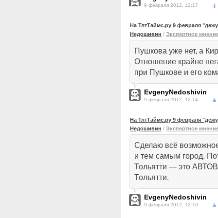
9 февраля 2012, 12:17
На ТлтТаймс.ру 9 февраля "деж
Недошивин
/
Экспертное мнени
Пушкова уже нет, а Ки
Отношение крайне нег
при Пушкове и его ком
EvgenyNedoshivin
9 февраля 2012, 12:14
На ТлтТаймс.ру 9 февраля "деж
Недошивин
/
Экспертное мнени
Сделаю всё возможное
и тем самым город. По
Тольятти — это АВТОВ
Тольятти.
EvgenyNedoshivin
9 февраля 2012, 12:10