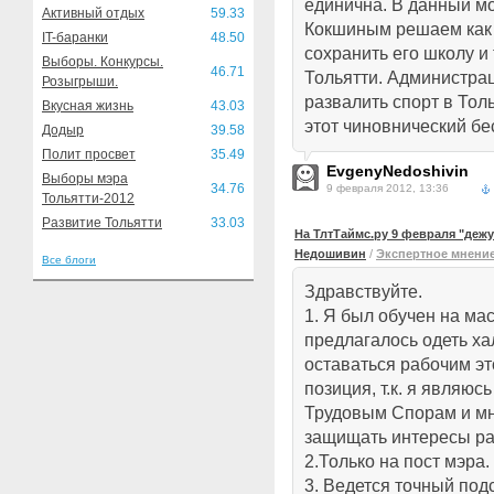
единична. В данный м
Активный отдых
59.33
Кокшиным решаем как 
IT-баранки
48.50
сохранить его школу и
Выборы. Конкурсы.
46.71
Тольятти. Администра
Розыгрыши.
развалить спорт в Тол
Вкусная жизнь
43.03
этот чиновнический бе
Додыр
39.58
Полит просвет
35.49
EvgenyNedoshivin
Выборы мэра
34.76
9 февраля 2012, 13:36
Тольятти-2012
Развитие Тольятти
33.03
На ТлтТаймс.ру 9 февраля "деж
Недошивин
/
Экспертное мнени
Все блоги
Здравствуйте.
1. Я был обучен на ма
предлагалось одеть ха
оставаться рабочим э
позиция, т.к. я являюс
Трудовым Спорам и мн
защищать интересы ра
2.Только на пост мэра.
3. Ведется точный под