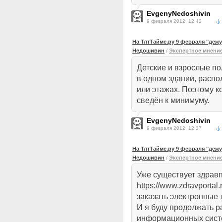
EvgenyNedoshivin
9 февраля 2012, 12:42
На ТлтТаймс.ру 9 февраля "деж
Недошивин
/
Экспертное мнени
Детские и взрослые по
в одном здании, распо
или этажах. Поэтому к
сведён к минимуму.
EvgenyNedoshivin
9 февраля 2012, 12:37
На ТлтТаймс.ру 9 февраля "деж
Недошивин
/
Экспертное мнени
Уже существует здрав
https://www.zdravportal
заказать электронные 
И я буду продолжать р
информационных систе