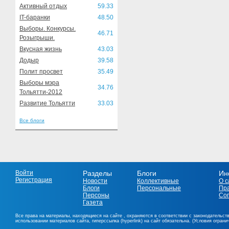
Активный отдых
59.33
IT-баранки
48.50
Выборы. Конкурсы.
46.71
Розыгрыши.
Вкусная жизнь
43.03
Додыр
39.58
Полит просвет
35.49
Выборы мэра
34.76
Тольятти-2012
Развитие Тольятти
33.03
Все блоги
Войти
Разделы
Блоги
Ин
Регистрация
Новости
Коллективные
О с
Блоги
Персональные
Пр
Персоны
Со
Газета
Все права на материалы, находящиеся на сайте , охраняются в соответствии с законодательст
использовании материалов сайта, гиперссылка (hyperlink) на сайт обязательна. (Условия огран