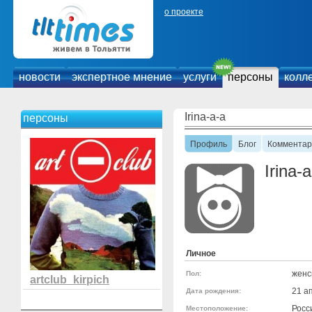
о проекте
новости
экспертное мнение
услуги
персоны
колл
Irina-a-a
персоны
Профиль
Блог
Комментар
Irina-
Личное
женс
Пол:
artclub_kirpich
21 а
Дата рождения:
Росс
Местоположение: