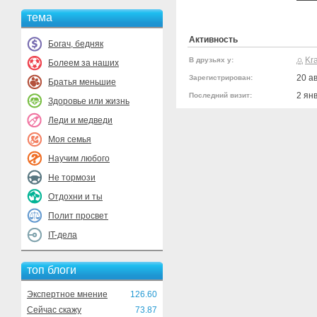
тема
Активность
Богач, бедняк
Kr
В друзьях у:
Болеем за наших
20 ав
Зарегистрирован:
Братья меньшие
2 ян
Последний визит:
Здоровье или жизнь
Леди и медведи
Моя семья
Научим любого
Не тормози
Отдохни и ты
Полит просвет
IT-дела
топ блоги
Экспертное мнение
126.60
Сейчас скажу
73.87