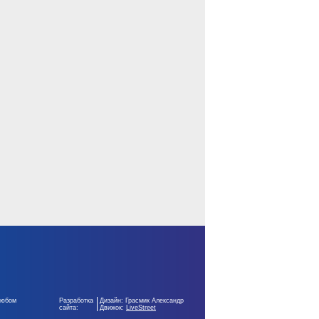
любом
Разработка
Дизайн: Грасмик Александр
сайта:
Движок:
LiveStreet