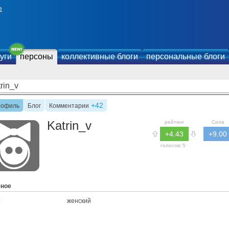
е
уги
персоны
коллективные блоги
персональные блоги
rin_v
+42
рофиль
Блог
Комментарии
Katrin_v
рейтинг
Сила
+4.43
+9.00
голосов:
5
чное
женский
: