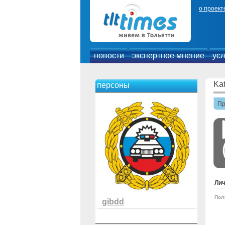
о проект
новости
экспертное мнение
усл
Kat
персоны
П
Ли
Пол
gibdd