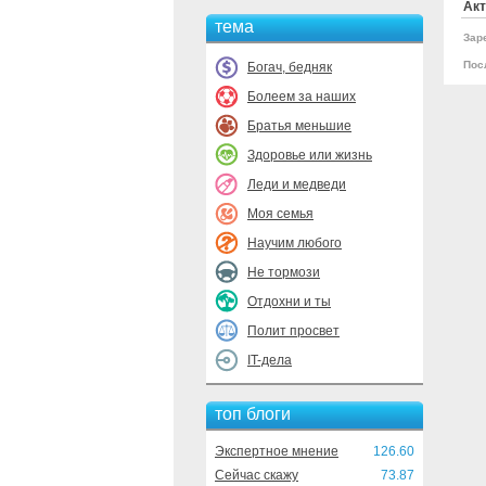
Акт
тема
Зар
Пос
Богач, бедняк
Болеем за наших
Братья меньшие
Здоровье или жизнь
Леди и медведи
Моя семья
Научим любого
Не тормози
Отдохни и ты
Полит просвет
IT-дела
топ блоги
Экспертное мнение
126.60
Сейчас скажу
73.87