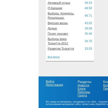
Активный отдых
59.33
IT-баранки
48.50
Выборы. Конкурсы.
46.71
Розыгрыши.
Вкусная жизнь
43.03
Додыр
39.58
Полит просвет
35.49
Выборы мэра
34.76
Тольятти-2012
Развитие Тольятти
33.03
Все блоги
Войти
Разделы
Бл
Регистрация
Новости
Ко
Блоги
Пе
Персоны
Газета
Все права на материалы, находящиеся на сайте , охраняют
использовании материалов сайта, гиперссылка (hyperlink) 