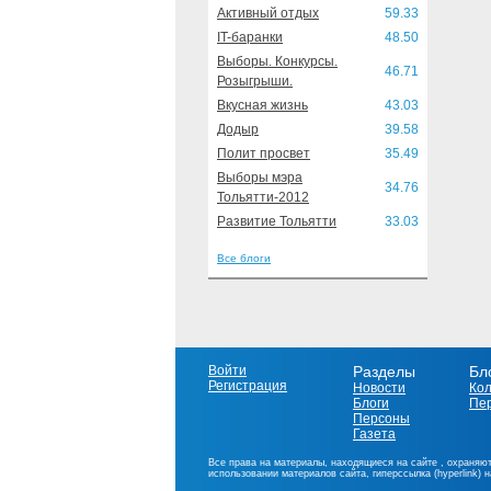
Активный отдых
59.33
IT-баранки
48.50
Выборы. Конкурсы.
46.71
Розыгрыши.
Вкусная жизнь
43.03
Додыр
39.58
Полит просвет
35.49
Выборы мэра
34.76
Тольятти-2012
Развитие Тольятти
33.03
Все блоги
Войти
Разделы
Бл
Регистрация
Новости
Ко
Блоги
Пе
Персоны
Газета
Все права на материалы, находящиеся на сайте , охраняют
использовании материалов сайта, гиперссылка (hyperlink) 