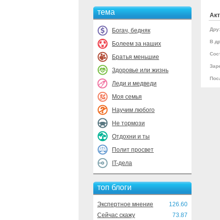
тема
Акт
Дру
Богач, бедняк
В др
Болеем за наших
Сос
Братья меньшие
Зар
Здоровье или жизнь
Пос
Леди и медведи
Моя семья
Научим любого
Не тормози
Отдохни и ты
Полит просвет
IT-дела
топ блоги
Экспертное мнение
126.60
Сейчас скажу
73.87