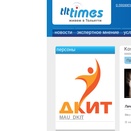
о проект
новости
экспертное мнение
усл
Ko
персоны
П
Ли
Мес
MAU_DKIT
О с