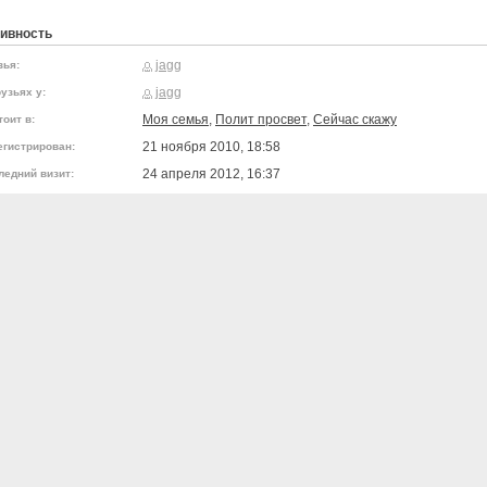
ивность
jagg
зья:
jagg
узьях у:
Моя семья
,
Полит просвет
,
Сейчас скажу
тоит в:
21 ноября 2010, 18:58
егистрирован:
24 апреля 2012, 16:37
ледний визит: