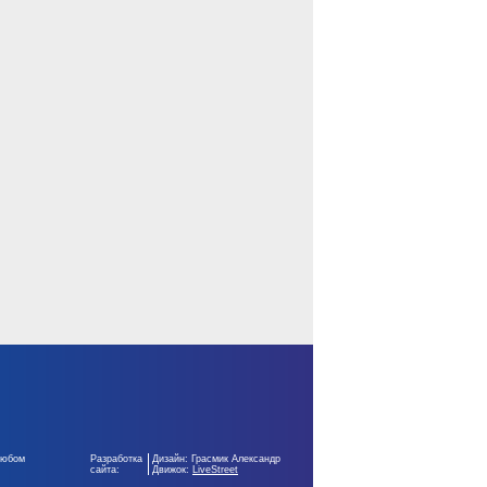
любом
Разработка
Дизайн: Грасмик Александр
сайта:
Движок:
LiveStreet