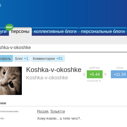
е
уги
персоны
коллективные блоги
персональные блоги
shka-v-okoshke
+1
+81
рофиль
Блог
Комментарии
Koshka-v-okoshke
рейтинг
Сила
+5.44
+11.24
Koshka-v-okoshke
голосов:
6
чное
Россия
,
Тольятти
тоположение:
Хожу-язвлю... а тебе чего?..
ебе: