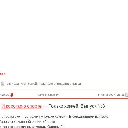
ее »
ХК Лада
,
КХЛ
,
хоккей
,
Лада-Арена
,
Владимир Вдовин
5 июня 2014, 21:11
+10.00
Автор:
Starinov
И коротко о спорте
→
Только хоккей. Выпуск №8
приветствует программа «Только хоккей». В сегодняшнем выпуске
бзор игр домашней серии «Лады»
нтервью с новичком команды Олегом Ли