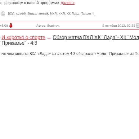
он, расскажем в нашей программе.
далее »
ВХЛ
,
хоккей
,
Только хоккей
,
МХЛ
,
КХЛ
,
ХК Лада
,
Тольятти
9 октября 2013, 00:28
+3.00
Автор:
Starinov
И коротко о спорте
→
Обзор матча ВХЛ ХК "Лада"- ХК "Мол
Прикамье" - 4:3
атче чемпионата ВХЛ «Лада» со счетом 4:3 обыграла «Молот-Прикамье» из П