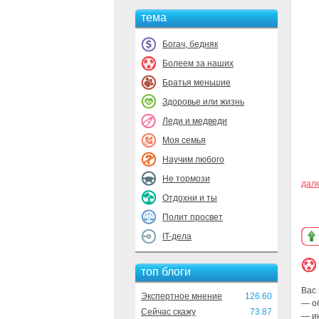
тема
Богач, бедняк
Болеем за наших
Братья меньшие
Здоровье или жизнь
Леди и медведи
Моя семья
Научим любого
Не тормози
дал
Отдохни и ты
Полит просвет
IT-дела
топ блоги
Вас 
Экспертное мнение
126.60
— о
Сейчас скажу
73.87
— и