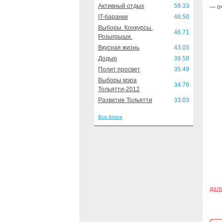
Активный отдых
59.33
— о
IT-баранки
48.50
Выборы. Конкурсы.
46.71
Розыгрыши.
Вкусная жизнь
43.03
Додыр
39.58
Полит просвет
35.49
Выборы мэра
34.76
Тольятти-2012
Развитие Тольятти
33.03
Все блоги
дал