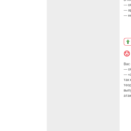
— о
— а
— н
Вас 
— о
— «
так 
теор
вып
ата