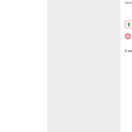
сез
В м