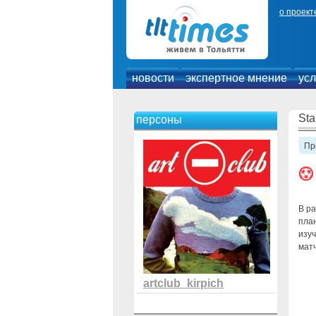
о проект
новости
экспертное мнение
усл
Sta
персоны
Пр
В ра
пла
изу
мат
artclub_kirpich