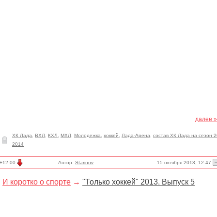
далее »
ХК Лада
,
ВХЛ
,
КХЛ
,
МХЛ
,
Молодежка
,
хоккей
,
Лада-Арена
,
состав ХК Лада на сезон 2
2014
15 октября 2013, 12:47
+12.00
Автор:
Starinov
И коротко о спорте
→
"Только хоккей" 2013. Выпуск 5