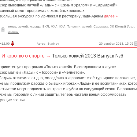
бзор выездных матчей «Лады» с «Южным Уралом» и «Сарыаркой»,
рхивный сюжет программы о хоккейных клюшках
ебольшая экскурсия по vip-ложам и ресторану Лада-Арены
далее »
только хоккей
,
хк лада
,
ВХЛ
,
МХЛ
,
КХЛ
,
Тольятти
,
хоккей
,
Сарыарка
,
ХК Южный Урал
,
клюшки
20 октября 2013, 15:05
+12.00
Автор:
Starinov
И коротко о спорте
→
Только хоккей 2013 Выпуск №6
приветствует программа «Только хоккей». В сегодняшнем выпуске
бзор матчей «Лады» с «Торосом» и «Челметом»,
Ладья» отскочила от дна, молодёжка выправляет своё турнирное положение,
же мы продолжим рассказ о бывших игроках «Лады» и ее воспитанниках, кот
етически могут подписать контракт с клубом на следующий сезон. В прошлом
уске мы говорили о линии защиты, теперь настало время сформировать
кующие звенья.