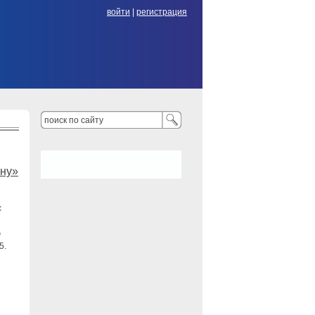
войти
|
регистрация
ену»
с
ю
5.