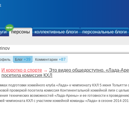
е
уги
персоны
коллективные блоги
персональные блоги
rinov
+39
+87
офиль
Блог
Комментарии
И коротко о спорте
→
Это видео общедоступно. «Лада-Ар
посетила комиссия КХЛ
мках подготовки хоккейного клуба «Лада» к чемпионату КХЛ 5 июня Тольятти 
новой проверкой посетила комиссия Континентальной хоккейной лиги с целью
чения технических возможностей «Лада-Арены» и ее готовности к проведени
чей чемпионата КХЛ с участием хоккейной команды «Лада» в сезоне 2014-201