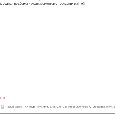
чередная подборка лучших моментов с последних матчей
ее »
Только хоккей
,
ХК Лада
,
Тольятти
,
ВХЛ
,
Олег Ли
,
Игорь Жилинский
,
Александр Угольн