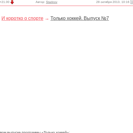
28 октября 2013, 10:16
+21.00
Автор:
Starinov
И коротко о спорте
→
Только хоккей. Выпуск №7
вом выпуске программы «Только хоккей»: