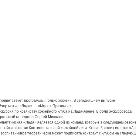
приветствует программа «Только хоккей». В сегодняшнем выпуске
бзор матча «Лада» — «Молот-Прикамье»,
скурсия по хозяйству хоккейного клуба на Лада-Арене. В роли экскурсовода
еральный менеджер Сергей Михалев.
ольяттинская «Лада» является одной из команд, которые в следующем сезон
т войти в состав Континентальной хоккейной лиги. Кто из бывших игроков «Л
 воспитанников теоретически может подписать контракт с клубом на следую