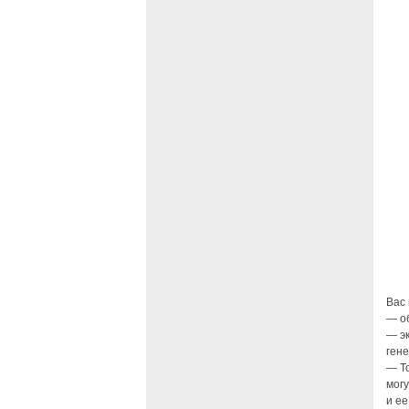
Вас 
— о
— эк
ген
— Т
могу
и ее