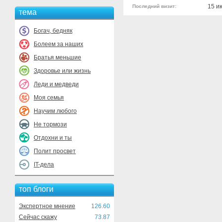
15 и
Последний визит:
тема
Богач, бедняк
Болеем за наших
Братья меньшие
Здоровье или жизнь
Леди и медведи
Моя семья
Научим любого
Не тормози
Отдохни и ты
Полит просвет
IT-дела
топ блоги
Экспертное мнение
126.60
Сейчас скажу
73.87