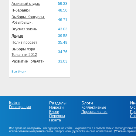
Активный отдых
59.33
IT-баранки
48.50
Выборы. Конкурсы.
46.71
Розыгрыши.
Вкусная жизнь
43.03
Додыр
39.58
Полит просвет
35.49
Выборы мэра
34.76
Тольятти-2012
Развитие Тольятти
33.03
Все блоги
Войти
Разделы
Блоги
Ин
Регистрация
Новости
Коллективные
О с
Блоги
Персональные
Пр
Персоны
Со
Газета
Все права на материалы, находящиеся на сайте , охраняются в соответствии с законодательст
использовании материалов сайта, гиперссылка (hyperlink) на сайт обязательна. (Условия огран