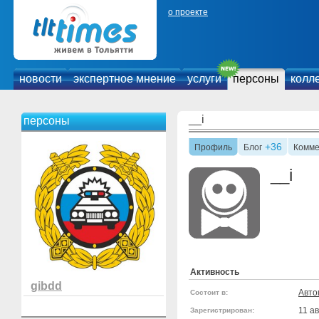
о проекте
новости
экспертное мнение
услуги
персоны
колл
__i
персоны
+36
Профиль
Блог
Комме
__i
Активность
gibdd
Авто
Состоит в:
11 ав
Зарегистрирован: