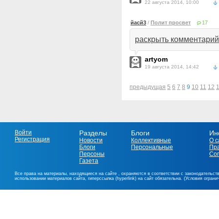
22 августа 2014, 10:00
йасй3
/
Полит просвет
17
раскрыть комментарий
artyom
19 августа 2014, 14:42
предыдущая
5
6
7
8
9
10
11
12
Войти
Разделы
Блоги
Ин
Регистрация
Новости
Коллективные
О с
Блоги
Персональные
Пр
Персоны
Со
Газета
Все права на материалы, находящиеся на сайте , охраняются в соответствии с законодательст
использовании материалов сайта, гиперссылка (hyperlink) на сайт обязательна. (Условия огран