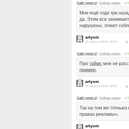
Сайт тупит-2
/
Сейчас скажу
5
Мне ещё года три наза
да. Этим все занимают
нарушены. этикет соб
artyom
22 августа 2014, 10:24
Сайт тупит-2
/
Сейчас скажу
5
Про
таймс
мне не расс
пример
.
artyom
22 августа 2014, 10:07
Сайт тупит-2
/
Сейчас скажу
5
Так на том же тлтньюз 
правах рекламы».
artyom