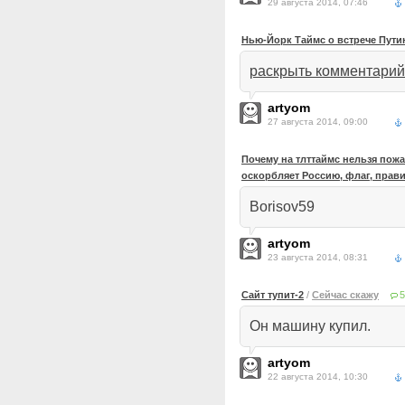
29 августа 2014, 07:46
Нью-Йорк Таймс о встрече Пути
раскрыть комментарий
artyom
27 августа 2014, 09:00
Почему на тлттаймс нельзя пож
оскорбляет Россию, флаг, прав
Borisov59
artyom
23 августа 2014, 08:31
Сайт тупит-2
/
Сейчас скажу
5
Он машину купил.
artyom
22 августа 2014, 10:30