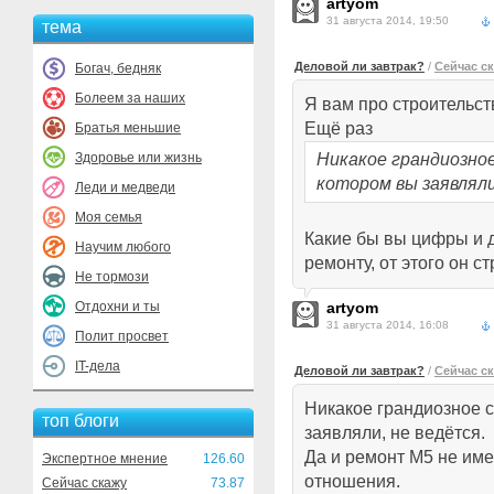
artyom
31 августа 2014, 19:50
тема
Деловой ли завтрак?
/
Сейчас с
Богач, бедняк
Болеем за наших
Я вам про строительст
Ещё раз
Братья меньшие
Здоровье или жизнь
Никакое грандиозно
котором вы заявляли
Леди и медведи
Моя семья
Какие бы вы цифры и 
Научим любого
ремонту, от этого он с
Не тормози
Отдохни и ты
artyom
31 августа 2014, 16:08
Полит просвет
IT-дела
Деловой ли завтрак?
/
Сейчас с
Никакое грандиозное с
топ блоги
заявляли, не ведётся.
Да и ремонт М5 не име
Экспертное мнение
126.60
отношения.
Сейчас скажу
73.87