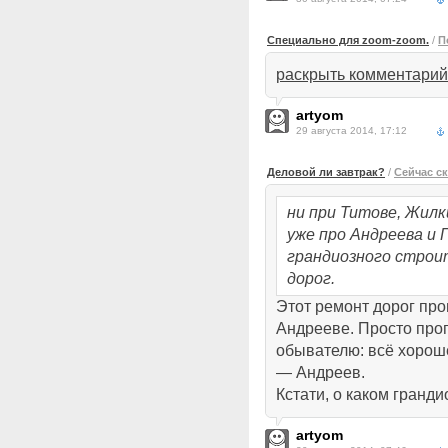
Специально для zoom-zoom.
/
П
раскрыть комментарий
artyom
29 августа 2014, 17:12
Деловой ли завтрак?
/
Сейчас с
ни при Титове, Жилк
уже про Андреева и 
грандиозного строи
дорог.
Этот ремонт дорог про
Андрееве. Просто про
обывателю: всё хорош
— Андреев.
Кстати, о каком гранд
artyom