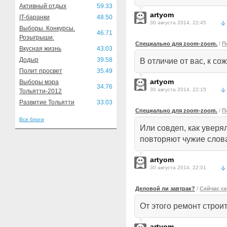
Активный отдых
59.33
artyom
IT-баранки
48.50
30 августа 2014, 22:45
Выборы. Конкурсы.
46.71
Розыгрыши.
Специально для zoom-zoom.
/
П
Вкусная жизнь
43.03
Додыр
39.58
В отличие от вас, к со
Полит просвет
35.49
artyom
Выборы мэра
34.76
30 августа 2014, 22:15
Тольятти-2012
Развитие Тольятти
33.03
Специально для zoom-zoom.
/
П
Все блоги
Или совдеп, как уверял
повторяют чужие слова
artyom
30 августа 2014, 22:01
Деловой ли завтрак?
/
Сейчас с
От этого ремонт строи
artyom