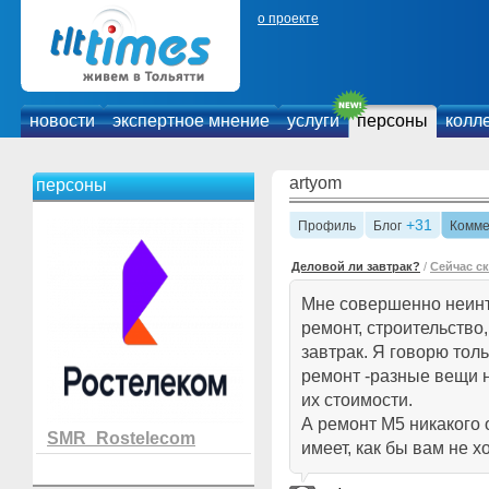
о проекте
новости
экспертное мнение
услуги
персоны
колл
artyom
персоны
+31
Профиль
Блог
Комме
Деловой ли завтрак?
/
Сейчас с
Мне совершенно неинт
ремонт, строительство
завтрак. Я говорю толь
ремонт -разные вещи 
их стоимости.
А ремонт М5 никакого
SMR_Rostelecom
имеет, как бы вам не х