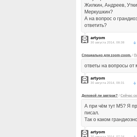
Жилкин, Андреев, Утки
Меркушкин?
А на вопрос о грандио
ответить?
artyom
30 августа 2014, 08:38
Специально для zoom-zoom.
/
П
ответы на вопросы от ме
artyom
30 августа 2014, 08:31
Деловой ли завтрак?
/
Сейчас с
А при чём тут М5? Я п
писал.
Так о каком грандиозн
artyom
30 августа 2014, 07:24