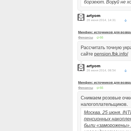
борзеют. Воруй не хо
artyom
26 июня 2014, 14:31
Минфин: источников для возвра
Финансы
66
Рассчитать точную ук
сайте
pension.fbk.info/
artyom
26 июня 2014, 08:54
Минфин: источников для возвра
Финансы
66
Снимаем розовые очки
налогоплательщиков.
Москва. 25 июня. I
пенсионных накоплен
были «заморожены» 