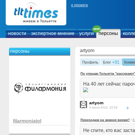
о проекте
новости
экспертное мнение
услуги
персоны
колл
artyom
персоны
+31
Профиль
Блог
Комме
По улицам Тольятти "рассекают"
На 40 лет сейчас пароч
artyom
3 июля 2014, 22:53
Переходим на зимнее время?
/
С
filarmoniatol
Не спите, кто вас зас