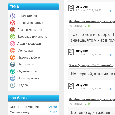
тема
artyom
30 июня 2014, 16:42
Богач, бедняк
Минфин: источников для возвра
Болеем за наших
Финансы
66
Братья меньшие
Так я о чём и говорю. 
Здоровье или жизнь
знаешь, что у них в гол
Леди и медведи
artyom
Моя семья
26 июня 2014, 22:48
Научим любого
Не тормози
О чём "дежурить" в Тольятти?!
/
Отдохни и ты
Не первый, а значит и
Полит просвет
artyom
IT-дела
26 июня 2014, 22:24
топ блоги
Минфин: источников для возвра
Финансы
66
Экспертное мнение
126.60
Вот ещё один забавны
Сейчас скажу
73.87