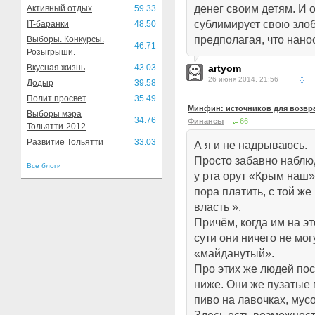
денег своим детям. И о
Активный отдых
59.33
сублимирует свою злоб
IT-баранки
48.50
предполагая, что нано
Выборы. Конкурсы.
46.71
Розыгрыши.
Вкусная жизнь
43.03
artyom
26 июня 2014, 21:56
Додыр
39.58
Полит просвет
35.49
Минфин: источников для возвра
Выборы мэра
34.76
Финансы
66
Тольятти-2012
Развитие Тольятти
33.03
А я и не надрываюсь.
Просто забавно наблюд
Все блоги
у рта орут «Крым наш»,
пора платить, с той же
власть ».
Причём, когда им на э
сути они ничего не могу
«майданутый».
Про этих же людей пос
ниже. Они же пузатые 
пиво на лавочках, мус