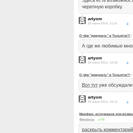
Здесь есть возможност
черепную коробку.
artyom
26 июня 2014, 21:41
О чём "дежурить" в Тольятти?!
/
А где же любимые мно
artyom
26 июня 2014, 19:28
О чём "дежурить" в Тольятти?!
/
Вот тут
уже обсуждали
artyom
26 июня 2014, 19:12
Минфин: источников для возвра
Финансы
66
раскрыть комментарий