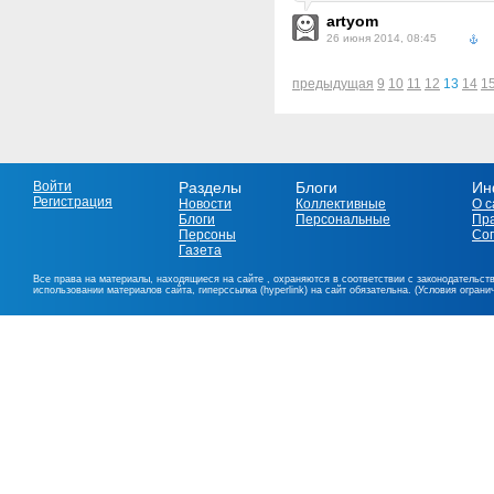
artyom
26 июня 2014, 08:45
предыдущая
9
10
11
12
13
14
1
Войти
Разделы
Блоги
Ин
Регистрация
Новости
Коллективные
О с
Блоги
Персональные
Пр
Персоны
Со
Газета
Все права на материалы, находящиеся на сайте , охраняются в соответствии с законодательст
использовании материалов сайта, гиперссылка (hyperlink) на сайт обязательна. (Условия огран