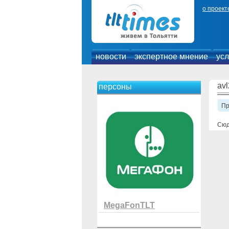
о проект
новости
экспертное мнение
усл
av
персоны
П
Сюд
MegaFonTLT