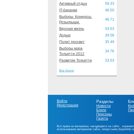
Активный отдых
59.33
IT-баранки
48.50
Выборы. Конкурсы.
46.71
Розыгрыши.
Вкусная жизнь
43.03
Додыр
39.58
Полит просвет
35.49
Выборы мэра
34.76
Тольятти-2012
Развитие Тольятти
33.03
Все блоги
Войти
Разделы
Бл
Регистрация
Новости
Ко
Блоги
Пе
Персоны
Газета
Все права на материалы, находящиеся на сайте , охраняют
использовании материалов сайта, гиперссылка (hyperlink) 