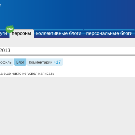
е
уги
персоны
коллективные блоги
персональные блоги
l2013
+17
рофиль
Блог
Комментарии
а еще никто не успел написать