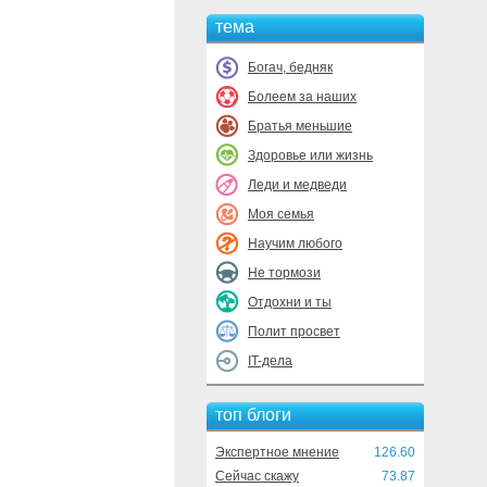
тема
Богач, бедняк
Болеем за наших
Братья меньшие
Здоровье или жизнь
Леди и медведи
Моя семья
Научим любого
Не тормози
Отдохни и ты
Полит просвет
IT-дела
топ блоги
Экспертное мнение
126.60
Сейчас скажу
73.87