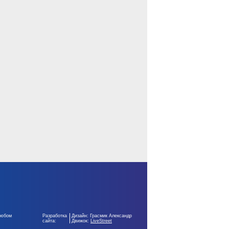
любом
Разработка
Дизайн: Грасмик Александр
сайта:
Движок:
LiveStreet