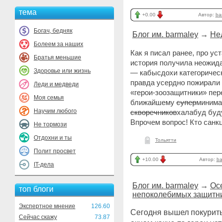
тема
+0.00
Автор:
ba
Богач, бедняк
Блог им. barmaley
→
Не
Болеем за наших
Как я писал ранее, про у
Братья меньшие
история получила неожид
Здоровье или жизнь
— кабысдохи категорическ
правда усердно пожирали
Леди и медведи
«герои-зоозащитники» пе
Моя семья
ближайшему
супер
минима
Научим любого
скворечников
халабуд буду
Впрочем вопрос! Кто сан
Не тормози
Отдохни и ты
Тольятти
Полит просвет
+10.00
Автор:
ba
IT-дела
Блог им. barmaley
→
Ос
топ блоги
непоколебимых защитн
Экспертное мнение
126.60
Сегодня вышел покурить 
Сейчас скажу
73.87