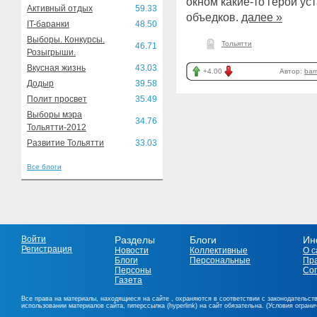
окном какие-то герои ус
Активный отдых
59.33
объедков.
далее »
IT-баранки
48.50
Выборы. Конкурсы.
Тольятти
46.71
Розыгрыши.
Вкусная жизнь
43.03
+4.00
Автор:
bar
Додыр
39.58
Полит просвет
35.49
Выборы мэра
34.76
Тольятти-2012
Развитие Тольятти
33.03
Все блоги
Войти
Разделы
Блоги
Ин
Регистрация
Новости
Коллективные
О с
Блоги
Персональные
Пр
Персоны
Со
Газета
Все права на материалы, находящиеся на сайте , охраняются в соответствии с законодательст
использовании материалов сайта, гиперссылка (hyperlink) на сайт обязательна. (Условия огран