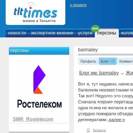
о проекте
новости
экспертное мнение
услуги
персоны
колл
barmaley
персоны
+3
Профиль
Блог
Коммен
Блог им. barmaley
→
Жи
Вот я, тут недавно, напи
балконом неизвестными «г
Так вот! Недолго это соо
Сначала «герои» перетащи
одна псина не желала в н
усердно пожирали объедк
SMR_Rostelecom
дегенератами.
далее »
Тольятти