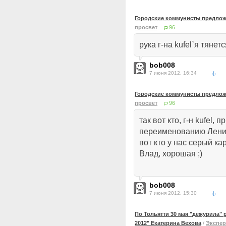
Городские коммунисты предлож
просвет
96
рука г-на kufel`я тянетс
bob008
7 июня 2012, 16:34
Городские коммунисты предлож
просвет
96
так вот кто, г-н kufel, 
переименованию Ленин
вот кто у нас серый кар
Влад, хорошая ;)
bob008
7 июня 2012, 15:30
По Тольятти 30 мая "дежурила"
2012" Екатерина Вехова
/
Экспер