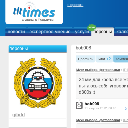
о проекте
новости
экспертное мнение
услуги
персоны
колл
bob008
персоны
+2
Профиль
Блог
Коммен
Муки выбора: фотоаппарат
/
IT-
24 мм для кропа все ж
пытаюсь себя уговорит
d300s ;)
bob008
21 августа 2012, 00:40
gibdd
Муки выбора: фотоаппарат
/
IT-