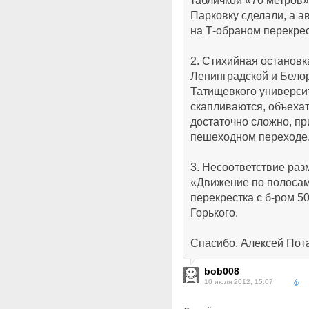
табличкой «70 метров
Парковку сделали, а а
на Т-обраном перекре
2. Стихийная остановк
Ленинградской и Бело
Татищевкого универси
скапливаются, объехат
достаточно сложно, п
пешеходном переходе
3. Несоответствие раз
«Движение по полосам
перекрестка с б-ром 50
Горького.
Спасибо. Алексей Пот
bob008
10 июля 2012, 15:07