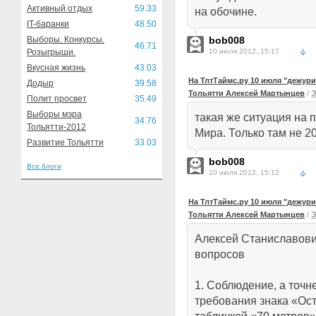
Активный отдых
59.33
на обочине.
IT-баранки
48.50
Выборы. Конкурсы.
bob008
46.71
Розыгрыши.
10 июля 2012, 15:17
Вкусная жизнь
43.03
На ТлтТаймс.ру 10 июля "дежури
Додыр
39.58
Тольятти Алексей Мартынцев
/
Э
Полит просвет
35.49
Выборы мэра
такая же ситуация на 
34.76
Тольятти-2012
Мира. Только там не 20
Развитие Тольятти
33.03
bob008
Все блоги
10 июля 2012, 15:12
На ТлтТаймс.ру 10 июля "дежури
Тольятти Алексей Мартынцев
/
Э
Алексей Станиславови
вопросов
1. Соблюдение, а точн
требования знака «Ост