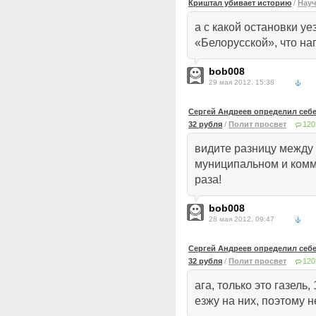
Криштал убивает историю
/
Нау
а с какой остановки у
«Белорусской», что н
bob008
29 мая 2012, 15:38
Сергей Андреев определил себе
32 рубля
/
Полит просвет
120
видите разницу между
муниципальном и комм
раза!
bob008
28 мая 2012, 09:47
Сергей Андреев определил себе
32 рубля
/
Полит просвет
120
ага, только это газель,
езжу на них, поэтому