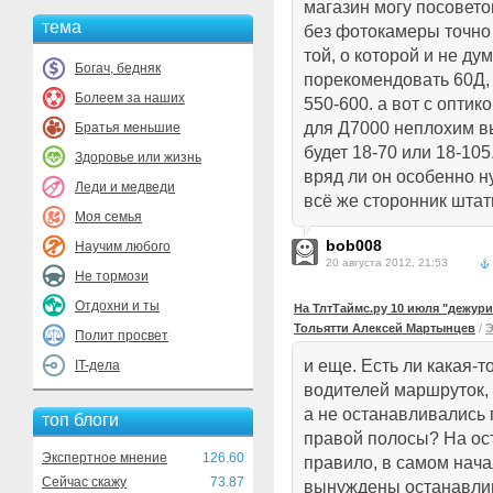
магазин могу посовет
тема
без фотокамеры точно 
той, о которой и не ду
Богач, бедняк
порекомендовать 60Д, 
Болеем за наших
550-600. а вот с опти
для Д7000 неплохим в
Братья меньшие
будет 18-70 или 18-10
Здоровье или жизнь
вряд ли он особенно н
Леди и медведи
всё же сторонник штат
Моя семья
bob008
Научим любого
20 августа 2012, 21:53
Не тормози
Отдохни и ты
На ТлтТаймс.ру 10 июля "дежури
Тольятти Алексей Мартынцев
/
Э
Полит просвет
и еще. Есть ли какая-
IT-дела
водителей маршруток, 
а не останавливались
топ блоги
правой полосы? На ост
Экспертное мнение
126.60
правило, в самом нач
Сейчас скажу
73.87
вынуждены останавлив