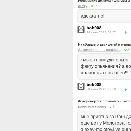
Российские деятели культуры и 
скажу
145
адекватно!
bob008
28 июня 2012, 09:27
На сбившего двух детей и женщ
Автомобиль - не роскошь
27
смысл принудительно, 
факту опьянения? а во
полностью согласен!!!
bob008
28 июня 2012, 09:18
Фоторепортаж с тольяттинских 
коротко о спорте
6
мне приятно за Ваш до
еще вот у Молотова т
alexey-molotov.livejour