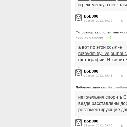
и рекомендую несколь
bob008
19 июня 2012, 20:06
Фоторепортаж с тольяттинских 
коротко о спорте
6
а вот по этой ссылке
ruzovdmitry.livejournal
фотографии. Извините,
bob008
19 июня 2012, 15:43
Лобовое с пьяным
/
Автомобиль
нет желания спорить С
везде расставлены до
регламентирующие дв
bob008
13 июня 2012, 09:06