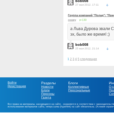
bob008
27 мая 2012, 17:11
Группа компаний "Полад": "При
скажу
130
а Льва Дурова звали Са
эх, было же время! ;)
bob008
25 мая 2012, 21:14
1
2
3
4
5
следующая
Войти
Разделы
Блоги
Ин
Регистрация
Новости
Коллективные
О с
Блоги
Персональные
Пр
Персоны
Со
Газета
Все права на материалы, находящиеся на сайте , охраняются в соответствии с законодательст
использовании материалов сайта, гиперссылка (hyperlink) на сайт обязательна. (Условия огран