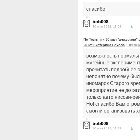
спасибо!
bob008
30 мая 2012, 11:58
По Тольятти 30 мая "дежурила"
2012" Екатерина Вехова
/
Экспер
возможность нормаль
музейные эксперимен
прочитать подробнее об
непонятно почему были
иномарок Старого вре
мероприятие не дотяг
только авто ниссан-ре
Но! спасибо Вам огром
смогли организовать хо
bob008
30 мая 2012, 11:39