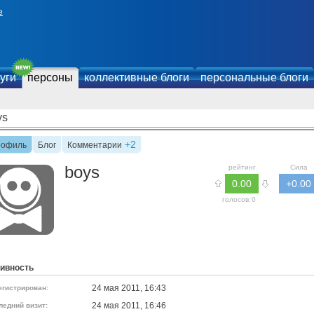
е
уги
персоны
коллективные блоги
персональные блоги
ys
+2
рофиль
Блог
Комментарии
boys
рейтинг
Сила
0.00
+0.00
голосов:
0
ивность
24 мая 2011, 16:43
егистрирован:
24 мая 2011, 16:46
ледний визит: