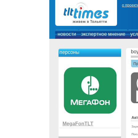
о проект
новости
экспертное мнение
усл
bo
персоны
П
Акт
MegaFonTLT
Зар
Пос