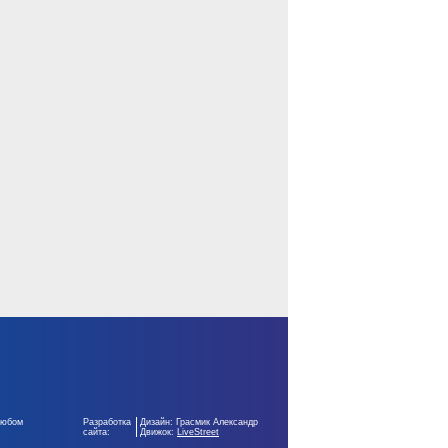
любом
Разработка
Дизайн: Грасмик Александр
сайта:
Движок:
LiveStreet