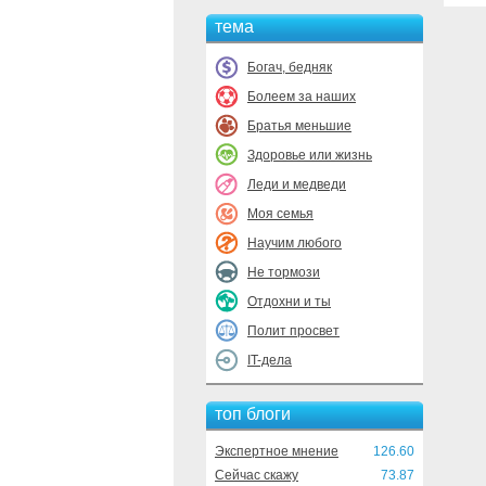
тема
Богач, бедняк
Болеем за наших
Братья меньшие
Здоровье или жизнь
Леди и медведи
Моя семья
Научим любого
Не тормози
Отдохни и ты
Полит просвет
IT-дела
топ блоги
Экспертное мнение
126.60
Сейчас скажу
73.87