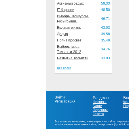
Активный отдых
59.33
IT-баранки
48.50
Выборы. Конкурсы.
46.71
Розыгрыши.
Вкусная жизнь
43.03
Додыр
39.58
Полит просвет
35.49
Выборы мэра
34.76
Тольятти-2012
Развитие Тольятти
33.03
Все блоги
Войти
Разделы
Бл
Регистрация
Новости
Ко
Блоги
Пе
Персоны
Газета
Все права на материалы, находящиеся на сайте , охраняют
использовании материалов сайта, гиперссылка (hyperlink) 