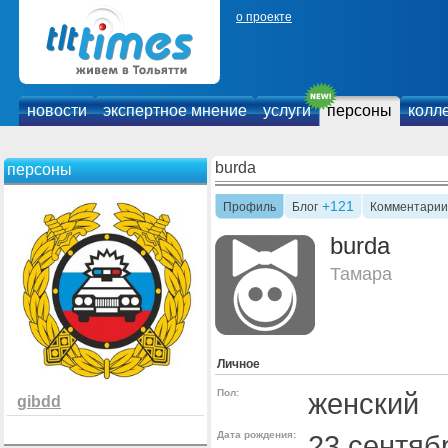
о проекте
новости
экспертное мнение
услуги
персоны
колл
burda
персоны
+121
Профиль
Блог
Комментарии
burda
Тамара
Личное
Пол:
женский
gibdd
Дата рождения:
23 сентяб