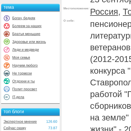
тема
Местоположение:
Россия
,
Т
Богач, бедняк
О себе:
пенсионер
Болеем за наших
литератур
Братья меньшие
Здоровье или жизнь
ветеранов
Леди и медведи
(2012-201
Моя семья
Научим любого
конкурса 
Не тормози
Ставропол
Отдохни и ты
Полит просвет
работой "
IT-дела
сборников
топ блоги
на земле" 
Экспертное мнение
126.60
жизни" - 
Сейчас скажу
73.87