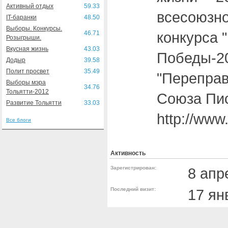
Активный отдых
59.33
всесоюзно
IT-баранки
48.50
Выборы. Конкурсы.
конкурса 
46.71
Розыгрыши.
Вкусная жизнь
43.03
Победы-20
Додыр
39.58
Полит просвет
35.49
"Переправ
Выборы мэра
34.76
Тольятти-2012
Союза Пи
Развитие Тольятти
33.03
http://www.
Все блоги
Активность
Зарегистрирован:
8 апр
Последний визит:
17 ян