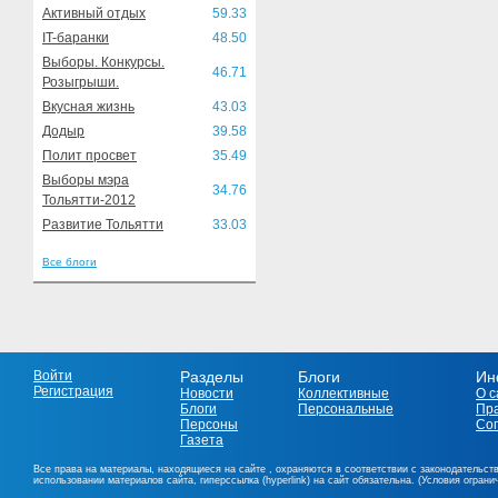
Активный отдых
59.33
IT-баранки
48.50
Выборы. Конкурсы.
46.71
Розыгрыши.
Вкусная жизнь
43.03
Додыр
39.58
Полит просвет
35.49
Выборы мэра
34.76
Тольятти-2012
Развитие Тольятти
33.03
Все блоги
Войти
Разделы
Блоги
Ин
Регистрация
Новости
Коллективные
О с
Блоги
Персональные
Пр
Персоны
Со
Газета
Все права на материалы, находящиеся на сайте , охраняются в соответствии с законодательст
использовании материалов сайта, гиперссылка (hyperlink) на сайт обязательна. (Условия огран