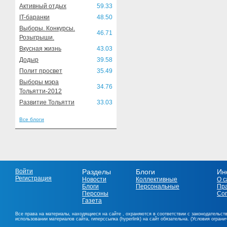
Активный отдых
59.33
IT-баранки
48.50
Выборы. Конкурсы.
46.71
Розыгрыши.
Вкусная жизнь
43.03
Додыр
39.58
Полит просвет
35.49
Выборы мэра
34.76
Тольятти-2012
Развитие Тольятти
33.03
Все блоги
Войти
Разделы
Блоги
Ин
Регистрация
Новости
Коллективные
О с
Блоги
Персональные
Пр
Персоны
Со
Газета
Все права на материалы, находящиеся на сайте , охраняются в соответствии с законодательст
использовании материалов сайта, гиперссылка (hyperlink) на сайт обязательна. (Условия огран