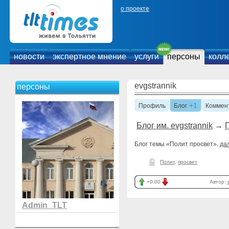
о проекте
новости
экспертное мнение
услуги
персоны
колл
evgstrannik
персоны
+1
Профиль
Блог
Коммен
Блог им. evgstrannik
→
Блог темы «Полит просвет».
да
Полит
,
просвет
+0.00
Автор:
Admin_TLT