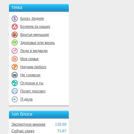
тема
Богач, бедняк
Болеем за наших
Братья меньшие
Здоровье или жизнь
Леди и медведи
Моя семья
Научим любого
Не тормози
Отдохни и ты
Полит просвет
IT-дела
топ блоги
Экспертное мнение
126.60
Сейчас скажу
73.87