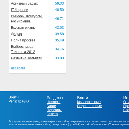
Активный отдых
59.33
IT-баранки
48.50
Выборы. Конкурсы.
46.71
Розыгрыши.
Вкусная жизнь
43.03
Додыр
39.58
Полит просвет
35.49
Выборы мэра
34.76
Тольятти-2012
Развитие Тольятти
33.03
Все блоги
Войти
Разделы
Блоги
Ин
Регистрация
Новости
Коллективные
О с
Блоги
Персональные
Пр
Персоны
Со
Газета
Все права на материалы, находящиеся на сайте , охраняются в соответствии с законодательст
использовании материалов сайта, гиперссылка (hyperlink) на сайт обязательна. (Условия огран