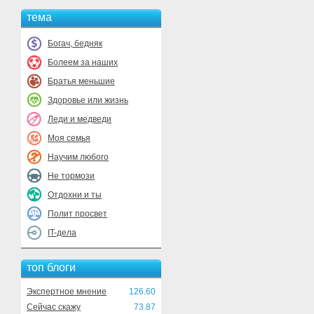
тема
Богач, бедняк
Болеем за наших
Братья меньшие
Здоровье или жизнь
Леди и медведи
Моя семья
Научим любого
Не тормози
Отдохни и ты
Полит просвет
IT-дела
топ блоги
Экспертное мнение
126.60
Сейчас скажу
73.87