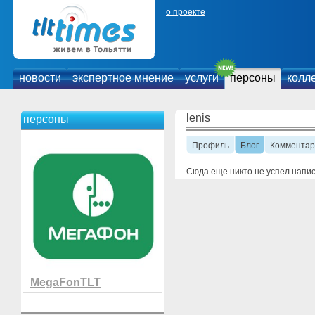
о проекте
новости
экспертное мнение
услуги
персоны
колл
lenis
персоны
Профиль
Блог
Комментар
Сюда еще никто не успел напи
MegaFonTLT