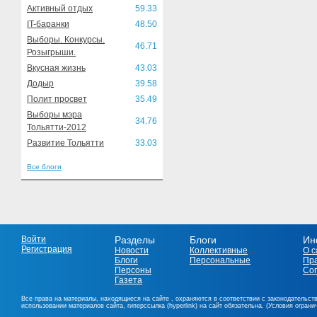
Активный отдых
59.33
IT-баранки
48.50
Выборы. Конкурсы.
46.71
Розыгрыши.
Вкусная жизнь
43.03
Додыр
39.58
Полит просвет
35.49
Выборы мэра
34.76
Тольятти-2012
Развитие Тольятти
33.03
Все блоги
Войти
Разделы
Блоги
Ин
Регистрация
Новости
Коллективные
О с
Блоги
Персональные
Пр
Персоны
Со
Газета
Все права на материалы, находящиеся на сайте , охраняются в соответствии с законодательст
использовании материалов сайта, гиперссылка (hyperlink) на сайт обязательна. (Условия огран