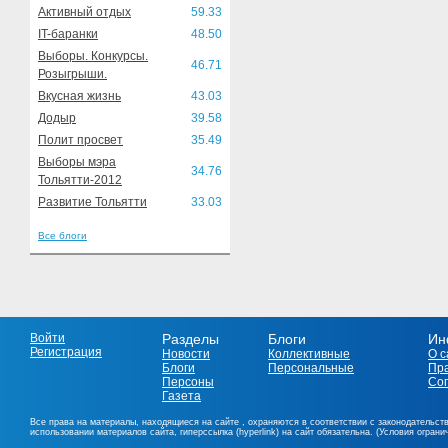
Активный отдых
59.33
IT-баранки
48.50
Выборы. Конкурсы.
46.71
Розыгрыши.
Вкусная жизнь
43.03
Додыр
39.58
Полит просвет
35.49
Выборы мэра
34.76
Тольятти-2012
Развитие Тольятти
33.03
Все блоги
Войти
Разделы
Блоги
Ин
Регистрация
Новости
Коллективные
О с
Блоги
Персональные
Пр
Персоны
Со
Газета
Все права на материалы, находящиеся на сайте , охраняются в соответствии с законодательст
использовании материалов сайта, гиперссылка (hyperlink) на сайт обязательна. (Условия огран