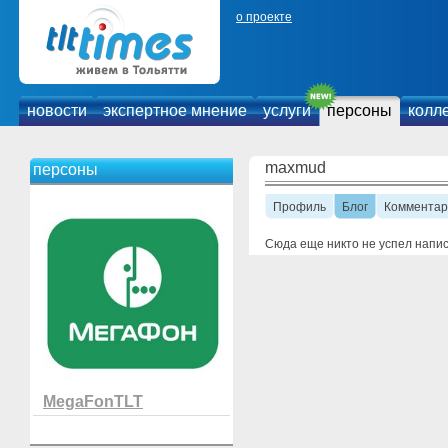
о проекте
новости
экспертное мнение
услуги
персоны
колл
maxmud
персоны
Профиль
Блог
Комментар
Сюда еще никто не успел напи
MegaFonTLT