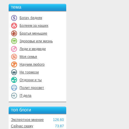
тема
Богач, бедняк
Болеем за наших
Братья меньшие
Здоровье или жизнь
Леди и медведи
Моя семья
Научим любого
Не тормози
Отдохни и ты
Полит просвет
IT-дела
топ блоги
Экспертное мнение
126.60
Сейчас скажу
73.87