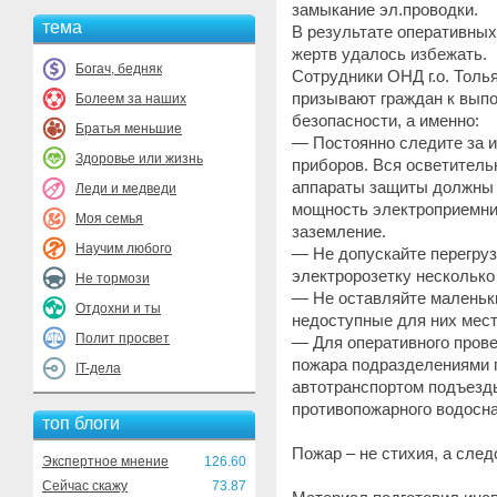
замыкание эл.проводки.
тема
В результате оперативных
жертв удалось избежать.
Богач, бедняк
Сотрудники ОНД г.о. Толья
призывают граждан к вып
Болеем за наших
безопасности, а именно:
Братья меньшие
— Постоянно следите за и
Здоровье или жизнь
приборов. Вся осветитель
аппараты защиты должны 
Леди и медведи
мощность электроприемни
Моя семья
заземление.
Научим любого
— Не допускайте перегруз
электророзетку несколько
Не тормози
— Не оставляйте маленьки
Отдохни и ты
недоступные для них места
Полит просвет
— Для оперативного пров
пожара подразделениями 
IT-дела
автотранспортом подъезд
противопожарного водосн
топ блоги
Пожар – не стихия, а сле
Экспертное мнение
126.60
Сейчас скажу
73.87