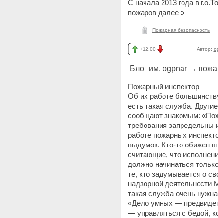
С начала 2013 года в г.о.
пожаров
далее »
Пожарная безопасность
+12.00
Автор:
o
Блог им. ogpnar
→
пожа
Пожарный инспектор.
Об их работе большинству
есть такая служба. Другие
сообщают знакомым: «Пож
требования запредельны 
работе пожарных инспекто
выдумок. Кто-то обижен 
считающие, что исполнени
должно начинаться только
те, кто задумывается о с
надзорной деятельности М
такая служба очень нужна
«Дело умных — предвидеть
— управляться с бедой, к