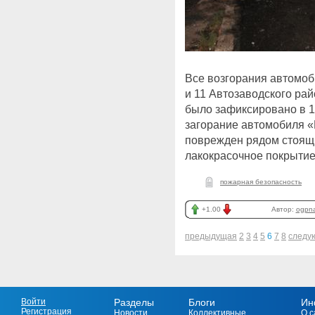
Все возгорания автомоб
и 11 Автозаводского рай
было зафиксировано в 1:
загорание автомобиля «Г
поврежден рядом стоящи
лакокрасочное покрытие
пожарная безопасность
+1.00
Автор:
ogpna
предыдущая
2
3
4
5
6
7
8
следу
Войти
Разделы
Блоги
Ин
Регистрация
Новости
Коллективные
О с