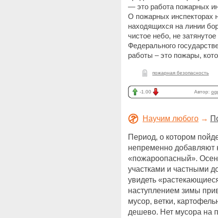
— это работа пожарных ин
О пожарных инспекторах не
находящихся на линии бор
чистое небо, не затянуто
Федерального государстве
работы – это пожары, кот
пожарная безопасность
-1.00
Автор:
og
Научим любого
→
П
Период, о котором пойд
непременно добавляют 
«пожароопасный». Осен
участками и частными 
увидеть «растекающиес
наступлением зимы прив
мусор, ветки, картофель
дешево. Нет мусора на 