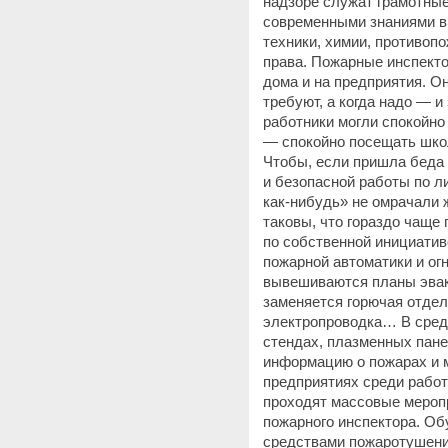
надзоре служат грамотны
современными знаниями в 
техники, химии, противоп
права. Пожарные инспекто
дома и на предприятия. О
требуют, а когда надо — и
работники могли спокойно
— спокойно посещать шко
Чтобы, если пришла беда 
и безопасной работы по л
как-нибудь» не омрачали 
таковы, что гораздо чаще
по собственной инициати
пожарной автоматики и ог
вывешиваются планы эвак
заменяется горючая отдел
электропроводка… В средс
стендах, плазменных пане
информацию о пожарах и м
предприятиях среди работ
проходят массовые меропр
пожарного инспектора. О
средствами пожаротушени