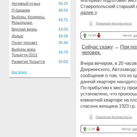
Материал подготовил инспе
Активный отдых
59.33
Ставропольский старший 
IT-баранки
48.50
далее »
Выборы. Конкурсы.
46.71
Розыгрыши.
Пожарная безопасность
Вкусная жизнь
43.03
+3.00
Автор:
og
Додыр
39.58
Полит просвет
35.49
Сейчас скажу
→
При по
Выборы мэра
человек.
34.76
Тольятти-2012
Развитие Тольятти
33.03
Вчера вечером, в 20 часо
Дзержинского, Автозаводск
Все блоги
сообщение о том, что из о
данной квартире находитс
По прибытию к месту про
установлено, что произош
комнатной квартире на пл
спасена женщина 1923 г.р.
Пожарная безопасность
-1.00
Автор:
og