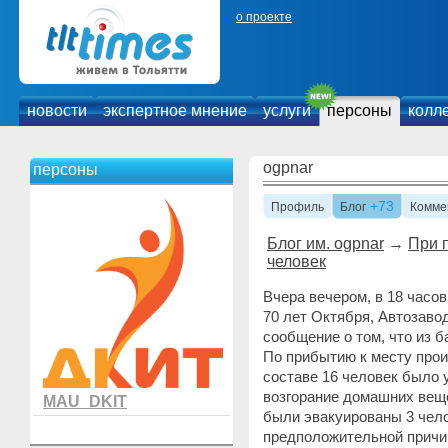
о проекте
новости
экспертное мнение
услуги
персоны
колл
ogpnar
персоны
+73
Профиль
Блог
Комме
Блог им. ogpnar
→
При 
человек
Вчера вечером, в 18 часо
70 лет Октября, Автозавод
сообщение о том, что из б
По прибытию к месту про
составе 16 человек было 
возгорание домашних веще
MAU_DKIT
были эвакуированы 3 чело
предположительной причи