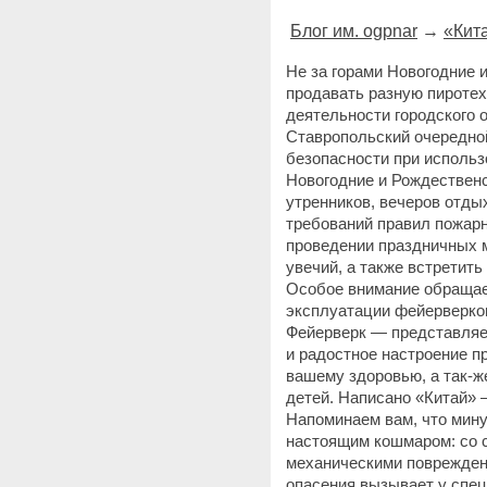
Блог им. ogpnar
→
«Кита
Не за горами Новогодние 
продавать разную пироте
деятельности городского 
Ставропольский очередно
безопасности при использ
Новогодние и Рождествен
утренников, вечеров отды
требований правил пожарн
проведении праздничных 
увечий, а также встретить
Особое внимание обращае
эксплуатации фейерверко
Фейерверк — представляет
и радостное настроение пр
вашему здоровью, а так-ж
детей. Написано «Китай» 
Напоминаем вам, что мину
настоящим кошмаром: со 
механическими поврежден
опасения вызывает у спец