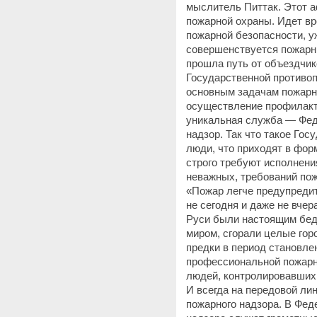
мыслитель Питтак. Этот 
пожарной охраны. Идет в
пожарной безопасности, 
совершенствуется пожарн
прошла путь от объездчи
Государственной противо
основным задачам пожарн
осуществление профилакт
уникальная служба — Фе
надзор. Так что такое Го
люди, что приходят в фор
строго требуют исполнения
неважных, требований по
«Пожар легче предупредит
не сегодня и даже не вче
Руси были настоящим бед
миром, сгорали целые гор
предки в период становле
профессиональной пожарн
людей, контролировавших
И всегда на передовой ли
пожарного надзора. В Фе