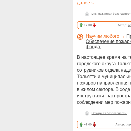
далее »
мчс
,
пожарная безопасност
+7.00
Автор:
o
Научим любого
→
П
Обеспечение пожарн
фонда.
В настоящее время на т
городского округа Толь
сотрудников отдела надз
Тольятти и муниципальн
пожаров направленная 
в жилом секторе. В ходе
инструктажи, распростра
соблюдении мер пожарно
Пожарная безопасность.
+3.00
Автор:
ogp