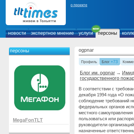
о проекте
новости
экспертное мнение
услуги
персоны
колл
ogpnar
персоны
+73
Профиль
Блог
Комме
Блог им. ogpnar
→
Имид
государственного пожа
В соответствии с требова
декабря 1994 года «О пож
соблюдение требований н
федеральных органов испо
местного самоуправления
пользоваться или распоря
MegaFonTLT
руководители организаций
назначенные ответственны