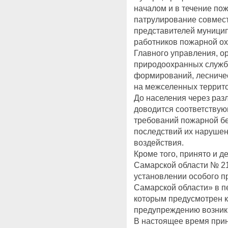
началом и в течение по
патрулирование совмест
представителей муницип
работников пожарной ох
Главного управления, ор
природоохранных служб
формирований, лесничест
на межселенных террито
До населения через ра
доводится соответству
требований пожарной бе
последствий их нарушен
воздействия.
Кроме того, принято и 
Самарской области № 21
установлении особого п
Самарской области» в пе
которым предусмотрен 
предупреждению возник
В настоящее время при