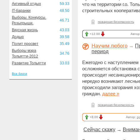
Активный отдых
59.33
что на территории г.о. То
строительных кооператив
IT-баранки
48.50
Выборы. Конкурсы.
46.71
пожарная безопасность
Розыгрыши.
Вкусная жизнь
43.03
+12.00
Автор
Додыр
39.58
Полит просвет
35.49
Научим любого
→
П
Выборы мэра
период
34.76
Тольятти-2012
Ежегодно с наступлением 
Развитие Тольятти
33.03
осложняется обстановка с
Все блоги
происходит несанкциониро
нередко возникают лесные
происходили загорания хо
граждан.
далее »
пожарная безопасность
+8.00
Автор:
o
Сейчас скажу
→
Вниман