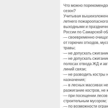
Что можно порекомендо
сезон?
Учитывая вышеизложенно
летнего пожароопасного
выходными и праздничн
России по Самарской об
— своевременно очищат
от горючих отходов, мус
травы;
— не допускать сжигани
— не допускать сжигание
полосах отвода ЖД и авт
линий связи;
— не разводить костры на
назначения;
— в лесных массивах не
разжигание костров, не к
— при посещении лесов 
строительным мусором;
— по возможности ограни