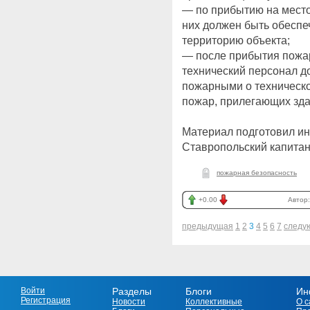
— по прибытию на мест
них должен быть обеспе
территорию объекта;
— после прибытия пожа
технический персонал д
пожарными о техническо
пожар, прилегающих зда
Материал подготовил инс
Ставропольский капитан
пожарная безопасность
+0.00
Автор
предыдущая
1
2
3
4
5
6
7
следу
Войти
Разделы
Блоги
Ин
Регистрация
Новости
Коллективные
О с