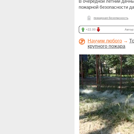
В очередной летний дачн
пожарной безопасности д
пожарная безопасность
+22.00
Автор
Научим любого
→
Т
крупного пожара