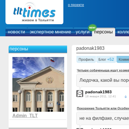
о проекте
новости
экспертное мнение
услуги
персоны
колл
padonak1983
персоны
+52
Профиль
Блог
Комме
Четыре собаченыша ищут хозяев.
Людочка, какой вы пор
padonak1983
18 января 2011, 12:41
Покорение Тольятти или Особе
Admin_TLT
не на филфаке, случае