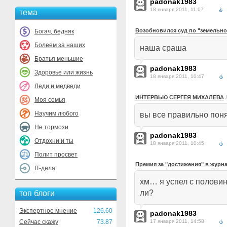
padonak1983
18 января 2011, 11:07
тема
Возобновился суд по "земельно
Богач, бедняк
Болеем за наших
наша сраша
Братья меньшие
padonak1983
Здоровье или жизнь
18 января 2011, 10:47
Леди и медведи
ИНТЕРВЬЮ СЕРГЕЯ МИХАЛЕВА
Моя семья
Научим любого
вы все правильно пон
Не тормози
padonak1983
Отдохни и ты
18 января 2011, 10:45
Полит просвет
Премия за "достижения" в журн
IT-дела
хм… я успел с половин
ли?
топ блоги
Экспертное мнение
126.60
padonak1983
Сейчас скажу
73.87
17 января 2011, 14:58