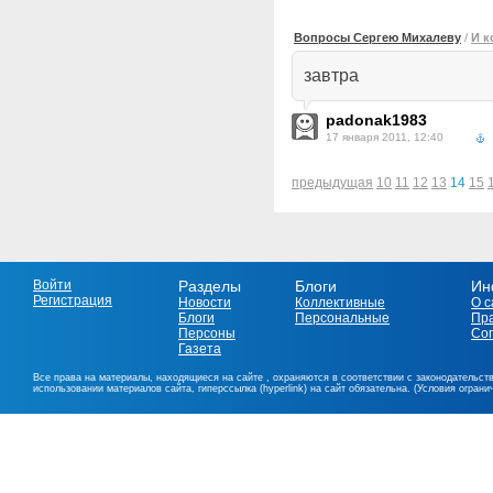
Вопросы Сергею Михалеву
/
И к
завтра
padonak1983
17 января 2011, 12:40
предыдущая
10
11
12
13
14
15
Войти
Разделы
Блоги
Ин
Регистрация
Новости
Коллективные
О с
Блоги
Персональные
Пр
Персоны
Со
Газета
Все права на материалы, находящиеся на сайте , охраняются в соответствии с законодательст
использовании материалов сайта, гиперссылка (hyperlink) на сайт обязательна. (Условия огран