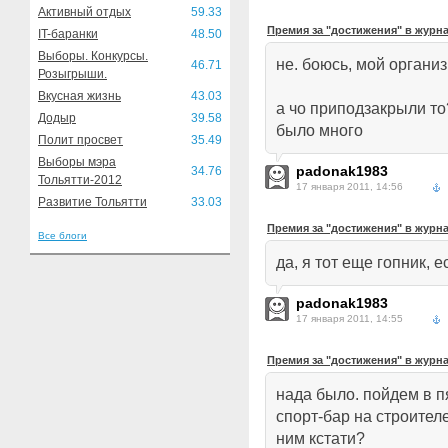
Активный отдых
59.33
Премия за "достижения" в журн
IT-баранки
48.50
Выборы. Конкурсы.
не. боюсь, мой органи
46.71
Розыгрыши.
Вкусная жизнь
43.03
а чо приподзакрыли то
Додыр
39.58
было много
Полит просвет
35.49
Выборы мэра
padonak1983
34.76
Тольятти-2012
17 января 2011, 14:56
Развитие Тольятти
33.03
Премия за "достижения" в журн
Все блоги
да, я тот еще гопник, 
padonak1983
17 января 2011, 14:55
Премия за "достижения" в журн
нада было. пойдем в п
спорт-бар на строителе
ним кстати?