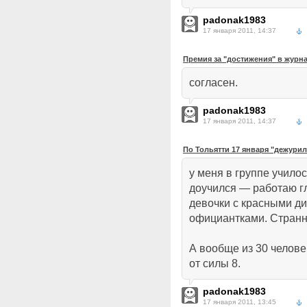
padonak1983
17 января 2011, 14:37
Премия за "достижения" в журн
согласен.
padonak1983
17 января 2011, 14:37
По Тольятти 17 января "дежури
у меня в группе училос
доучился — работаю г
девочки с красными д
официантками. Странно
А вообще из 30 челове
от силы 8.
padonak1983
17 января 2011, 13:45