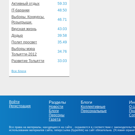
Активный отдых
59.33
IT-баранки
48.50
Выборы. Конкурсы.
46.71
Розыгрыши.
Вкусная жизнь
43.03
Додыр
39.58
Полит просвет
35.49
Выборы мэра
34.76
Тольятти-2012
Развитие Тольятти
33.03
Все блоги
Войти
Разделы
Блоги
Ин
Регистрация
Новости
Коллективные
О с
Блоги
Персональные
Пр
Персоны
Со
Газета
Все права на материалы, находящиеся на сайте , охраняются в соответствии с законодательст
использовании материалов сайта, гиперссылка (hyperlink) на сайт обязательна. (Условия огран