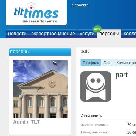
о проекте
новости
экспертное мнение
услуги
персоны
колл
part
персоны
Профиль
Блог
Комментар
part
Активность
Admin_TLT
20 с
Зарегистрирован:
20 с
Последний визит: