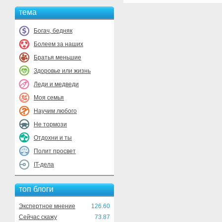
тема
Богач, бедняк
Болеем за наших
Братья меньшие
Здоровье или жизнь
Леди и медведи
Моя семья
Научим любого
Не тормози
Отдохни и ты
Полит просвет
IT-дела
топ блоги
Экспертное мнение
126.60
Сейчас скажу
73.87