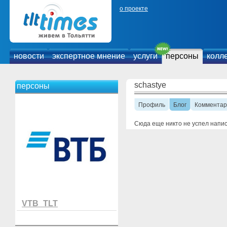
о проекте
новости
экспертное мнение
услуги
персоны
колл
schastye
персоны
Профиль
Блог
Комментар
Сюда еще никто не успел напи
VTB_TLT