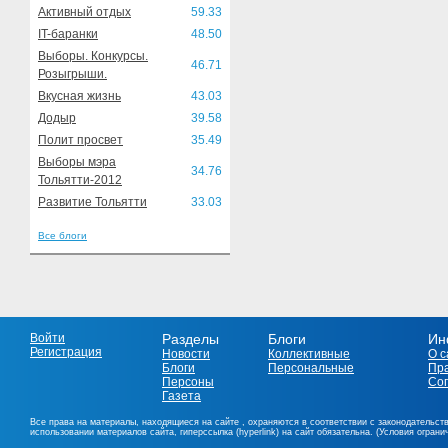
Активный отдых
59.33
IT-баранки
48.50
Выборы. Конкурсы.
46.71
Розыгрыши.
Вкусная жизнь
43.03
Додыр
39.58
Полит просвет
35.49
Выборы мэра
34.76
Тольятти-2012
Развитие Тольятти
33.03
Все блоги
Войти
Разделы
Блоги
Ин
Регистрация
Новости
Коллективные
О с
Блоги
Персональные
Пр
Персоны
Со
Газета
Все права на материалы, находящиеся на сайте , охраняются в соответствии с законодательст
использовании материалов сайта, гиперссылка (hyperlink) на сайт обязательна. (Условия огран