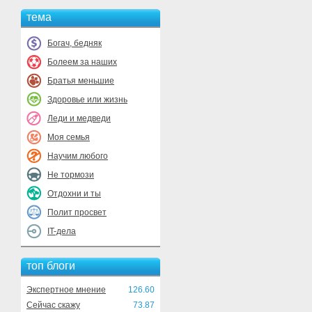
тема
Богач, бедняк
Болеем за наших
Братья меньшие
Здоровье или жизнь
Леди и медведи
Моя семья
Научим любого
Не тормози
Отдохни и ты
Полит просвет
IT-дела
топ блоги
Экспертное мнение
126.60
Сейчас скажу
73.87