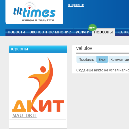
о проекте
новости
экспертное мнение
услуги
персоны
колл
valiulov
персоны
Профиль
Блог
Комментар
Сюда еще никто не успел напи
MAU_DKIT