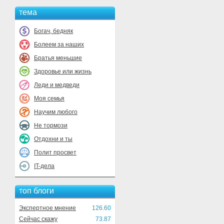
тема
Богач, бедняк
Болеем за наших
Братья меньшие
Здоровье или жизнь
Леди и медведи
Моя семья
Научим любого
Не тормози
Отдохни и ты
Полит просвет
IT-дела
топ блоги
Экспертное мнение
126.60
Сейчас скажу
73.87