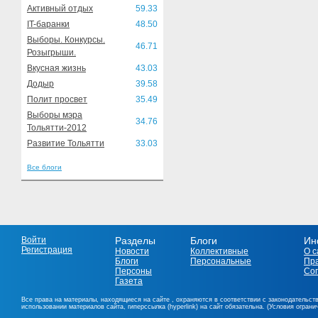
Активный отдых
59.33
IT-баранки
48.50
Выборы. Конкурсы.
46.71
Розыгрыши.
Вкусная жизнь
43.03
Додыр
39.58
Полит просвет
35.49
Выборы мэра
34.76
Тольятти-2012
Развитие Тольятти
33.03
Все блоги
Войти
Разделы
Блоги
Ин
Регистрация
Новости
Коллективные
О с
Блоги
Персональные
Пр
Персоны
Со
Газета
Все права на материалы, находящиеся на сайте , охраняются в соответствии с законодательст
использовании материалов сайта, гиперссылка (hyperlink) на сайт обязательна. (Условия огран