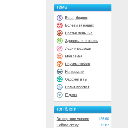
тема
Богач, бедняк
Болеем за наших
Братья меньшие
Здоровье или жизнь
Леди и медведи
Моя семья
Научим любого
Не тормози
Отдохни и ты
Полит просвет
IT-дела
топ блоги
Экспертное мнение
126.60
Сейчас скажу
73.87