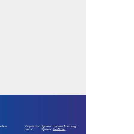
любом
Разработка
Дизайн: Грасмик Александр
сайта:
Движок:
LiveStreet