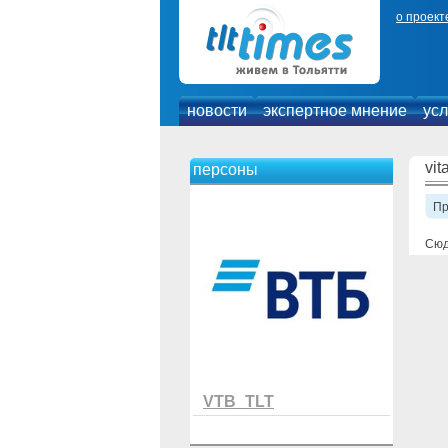
о проект
новости
экспертное мнение
усл
vit
персоны
П
Сюд
VTB_TLT