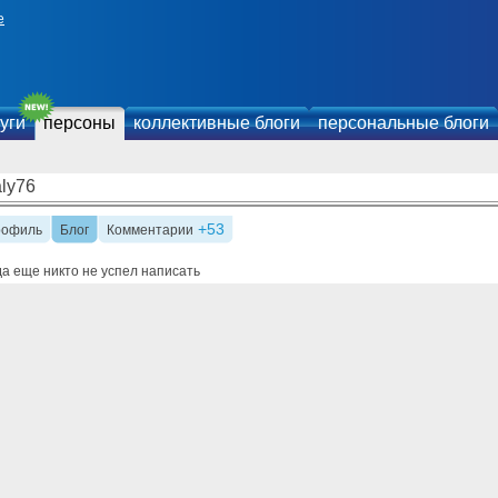
е
уги
персоны
коллективные блоги
персональные блоги
aly76
+53
рофиль
Блог
Комментарии
а еще никто не успел написать