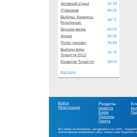
Активный отдых
59.33
IT-баранки
48.50
Выборы. Конкурсы.
46.71
Розыгрыши.
Вкусная жизнь
43.03
Додыр
39.58
Полит просвет
35.49
Выборы мэра
34.76
Тольятти-2012
Развитие Тольятти
33.03
Все блоги
Войти
Разделы
Бл
Регистрация
Новости
Ко
Блоги
Пе
Персоны
Газета
Все права на материалы, находящиеся на сайте , охраняют
использовании материалов сайта, гиперссылка (hyperlink) 