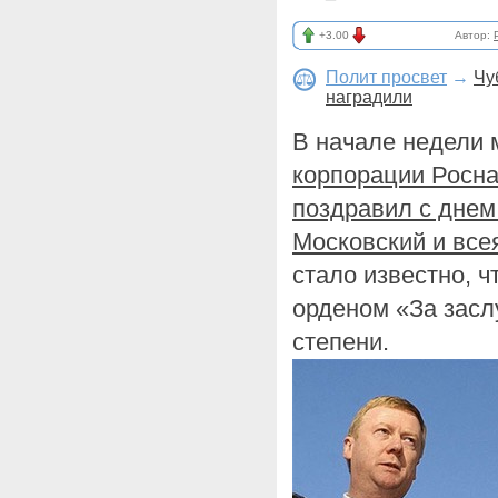
+3.00
Автор:
Полит просвет
→
Чу
наградили
В начале недели 
корпорации Росн
поздравил с днем
Московский и все
стало известно, 
орденом «За засл
степени.