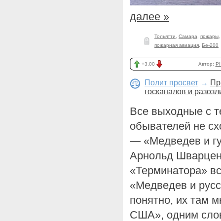
далее »
Тольятти
,
Самара
,
пожары
пожарная авиация
,
Бе-200
+3.00
Автор:
PI
Полит просвет
→
Пр
госканалов и разозл
Все выходные с т
обывателей не сх
— «Медведев и г
Арнольд Шварцене
«Терминатора» все
«Медведев и русс
понятно, их там м
США», одним сло