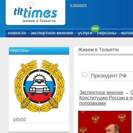
о проекте
новости
экспертное мнение
услуги
персоны
колл
Живем в Тольятти
персоны
Экспертное мнение
→
О
Конституцию России в е
поправками
gibdd