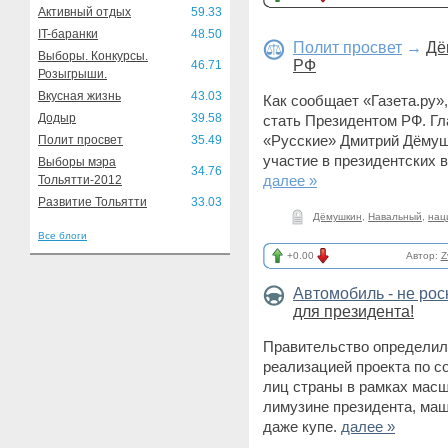
Активный отдых
59.33
IT-баранки
48.50
Полит просвет
→
Дё
Выборы. Конкурсы.
РФ
46.71
Розыгрыши.
Вкусная жизнь
43.03
Как сообщает «Газета.ру»
Додыр
39.58
стать Президентом РФ. Г
«Русские» Дмитрий Дёмуш
Полит просвет
35.49
участие в президентских 
Выборы мэра
34.76
далее »
Тольятти-2012
Развитие Тольятти
33.03
Дёмушкин
,
Навальный
,
нац
Все блоги
+0.00
Автор:
Z
Автомобиль - не ро
для президента!
Правительство определило
реализацией проекта по 
лиц страны в рамках масш
лимузине президента, ма
даже купе.
далее »