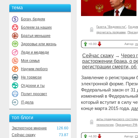
тема
Богач, бедняк
Газета "Ведомости"
,
Госду
Болеем за наших
прочитать поправки
,
Прези
Братья меньшие
Здоровье или жизнь
+0.00
Автор:
m
Леди и медведи
Сейчас скажу
→
Через 
Моя семья
расторжении брака, о р
регистрации смерти, об
Научим любого
Заявление о регистрации 
Не тормози
электронной форме. През
Отдохни и ты
Федеральный закон от 31 
Полит просвет
изменений в Федеральный 
который вступит в силу че
IT-дела
конце марта 2015 года.
да
топ блоги
акты гражданского состоян
технологии
,
Президент РФ
Экспертное мнение
126.60
Сейчас скажу
73.87
+4.00
Автор:
C