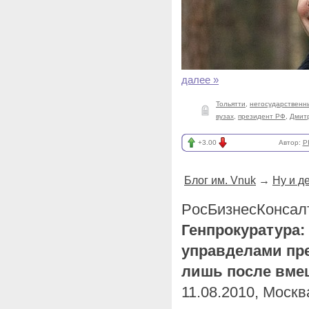
далее »
Тольятти
,
негосударственн
вузах
,
президент РФ
,
Дмит
+3.00
Автор:
P
Блог им. Vnuk
→
Ну и д
PосБизнесКонсалт
Генпрокуратура:
управделами пр
лишь после вме
11.08.2010, Москв