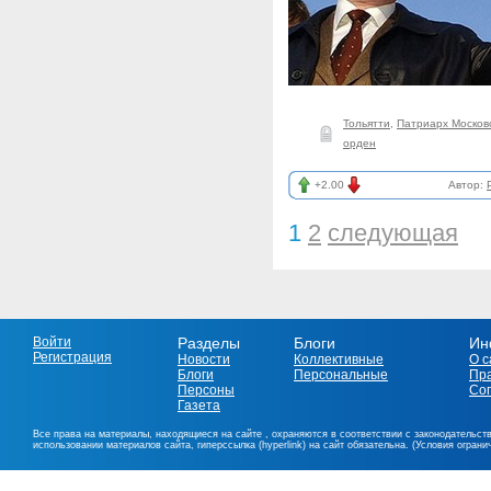
Тольятти
,
Патриарх Московс
орден
+2.00
Автор:
1
2
следующая
Войти
Разделы
Блоги
Ин
Регистрация
Новости
Коллективные
О с
Блоги
Персональные
Пр
Персоны
Со
Газета
Все права на материалы, находящиеся на сайте , охраняются в соответствии с законодательст
использовании материалов сайта, гиперссылка (hyperlink) на сайт обязательна. (Условия огран