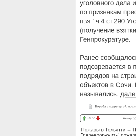
уголовного дела 
по признакам пре
п.»г" ч.4 ст.290 
(получение взятки
Генпрокуратуре.
Ранее сообщалось
подозревается в 
подрядов на стро
объектов в Сочи.
назывались.
дале
Борьба с коррупцией
,
през
+0.00
Автор:
V
Пожары в Тольятти
→
П
"перевооружить" пожа