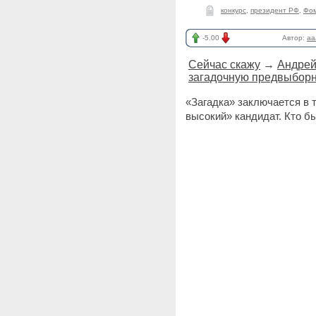
конкурс
,
президент РФ
,
Фо
-5.00
Автор:
aa
Сейчас скажу
→
Андрей
загадочную предвыбор
«Загадка» заключается в 
высокий» кандидат. Кто бы