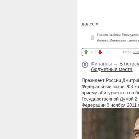
далее »
Россия
,
выборы Президент
Андрей Макаревич
,
самый 
+7.00
Автор:
PIN
Финансы
→
В негос
бюджетные места
Президент России Дмитри
Федеральный закон. ФЗ к
приему абитуриентов на 
Государственной Думой 2 
Федерации 9 ноября 2011 