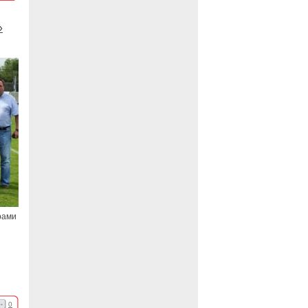
»
рами
0