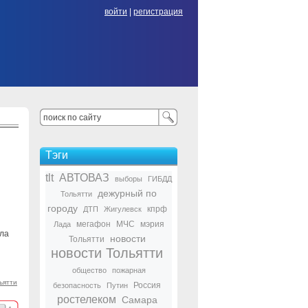
войти
|
регистрация
Тэги
tlt
АВТОВАЗ
выборы
ГИБДД
дежурный по
Тольятти
городу
кпрф
ДТП
Жигулевск
мегафон
МЧС
мэрия
Лада
шла
новости
Тольятти
новости Тольятти
общество
пожарная
ьятти
Россия
безопасность
Путин
ростелеком
Самара