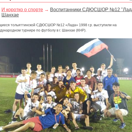
И коротко о спорте
→
Воспитанники СДЮСШОР №12 "Лада
Шанхае
щиеся тольяттинской СДЮСШОР №12 «Лада» 1998 г.р. выступили на
ународном турнире по футболу в г. Шанхае (КНР).