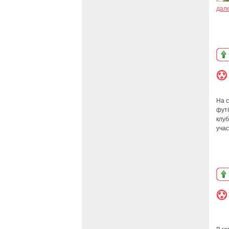
дал
На 
фут
клуб
учас