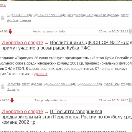
ее »
СДЮСШОР Лада
,
СДЮСШОР №12 Лада
,
Международный турнир по футболу
,
спорт
,
футбол
,
Шанхай
20 июля 2015, 23:19
+8.00
Автор:
sdyusshor_lada
И коротко о спорте
→
Воспитанники СДЮСШОР №12 «Лад
примут участие в розыгрыше Кубка РФС
стадионе «Торпедо» 28 июня стартует предварительный этап Кубка Российско
больного союза среди юношеских команд 2001 г.р. профессиональных футбо
ов ФНЛ и ПФЛ. В соревнованиях, которые продлятся до 07-го июля, примут
тие 14 коллективов.
далее »
Тольятти
,
спорт
,
футбол
,
СДЮСШОР №12 Лада
,
СДЮСШОР Лада
,
Кубок РФС
,
стадио
Торпедо
27 июня 2015, 16:10
+16.00
Автор:
sdyusshor_lada
И коротко о спорте
→
В Тольятти завершился
предварительный этап Первенства России по футболу сре
команд 2002 г.р.