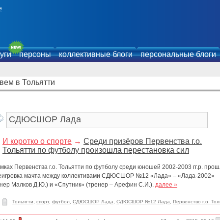
е
уги
персоны
коллективные блоги
персональные блоги
вем в Тольятти
И коротко о спорте
→
Среди призёров Первенства г.о.
Тольятти по футболу произошла перестановка сил
мках Первенства г.о. Тольятти по футболу среди юношей 2002-2003 гг.р. про
еигровка мачта между коллективами СДЮСШОР №12 «Лада» – «Лада-2002»
нер Малков Д.Ю.) и «Спутник» (тренер – Арефин С.И.).
далее »
Тольятти
,
спорт
,
футбол
,
СДЮСШОР Лада
,
СДЮСШОР №12 Лада
,
Первенство г.о. Тол