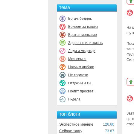
тема
Богач, бедняк
Болеем за наших
На 
фут
Братья меньшие
Здоровье или жизнь
Пос
зан
Леди и медведи
Фил
Моя семья
Силя
Научим любого
Не тормози
Отдохни и ты
Полит просвет
IT-дела
Завт
топ блоги
г.р
сто
Экспертное мнение
126.60
Сейчас скажу
73.87