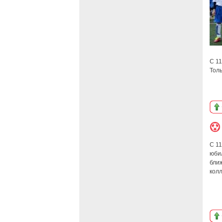
С 11
Толь
С 11
юби
бли
кол