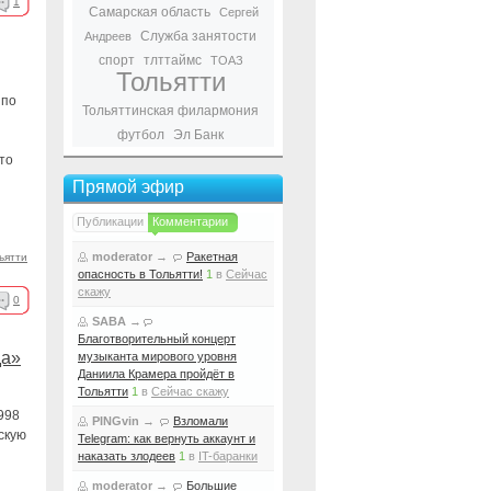
1
Самарская область
Сергей
Служба занятости
Андреев
спорт
тлттаймс
ТОАЗ
Тольятти
 по
Тольяттинская филармония
футбол
Эл Банк
то
Прямой эфир
Публикации
Комментарии
moderator
→
Ракетная
ьятти
опасность в Тольятти!
1
в
Сейчас
скажу
0
SABA
→
Благотворительный концерт
а»
музыканта мирового уровня
Даниила Крамера пройдёт в
Тольятти
1
в
Сейчас скажу
998
PINGvin
→
Взломали
скую
Telegram: как вернуть аккаунт и
наказать злодеев
1
в
IT-баранки
moderator
→
Большие