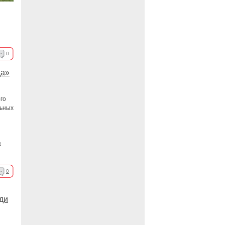
0
а»
го
льных
н
0
ди