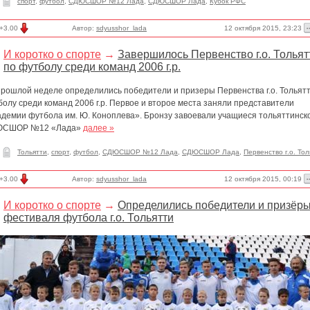
спорт
,
футбол
,
СДЮСШОР №12 Лада
,
СДЮСШОР Лада
,
Кубок РФС
12 октября 2015, 23:23
+3.00
Автор:
sdyusshor_lada
И коротко о спорте
→
Завершилось Первенство г.о. Тольят
по футболу среди команд 2006 г.р.
прошлой неделе определились победители и призеры Первенства г.о. Тольятт
олу среди команд 2006 г.р. Первое и второе места заняли представители
адемии футбола им. Ю. Коноплева». Бронзу завоевали учащиеся тольяттинск
СШОР №12 «Лада»
далее »
Тольятти
,
спорт
,
футбол
,
СДЮСШОР №12 Лада
,
СДЮСШОР Лада
,
Первенство г.о. Тол
12 октября 2015, 00:19
+3.00
Автор:
sdyusshor_lada
И коротко о спорте
→
Определились победители и призёр
фестиваля футбола г.о. Тольятти