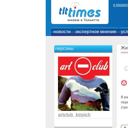
о проект
новости
экспертное мнение
усл
Жи
персоны
В ра
пер
(тре
artclub_kirpich