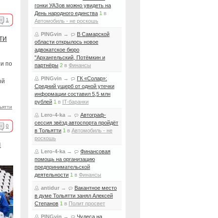
гонки УАЗов можно увидеть на
День народного единства
1
в
1
Автомобиль - не роскошь
PINGvin
→
В Самарской
ти
области открылось новое
адвокатское бюро
"Архангельский, Потёмкин и
и по
партнёры
2
в
Финансы
PINGvin
→
ГК «Солар»:
ой
Средний ущерб от одной утечки
информации составил 5,5 млн
рублей
1
в
IT-баранки
ьятти
Lero-4-ka
→
Автограф-
сессия звёзд автоспорта пройдёт
0
в Тольятти
1
в
Автомобиль - не
роскошь
ы
Lero-4-ka
→
Финансовая
помощь на организацию
предпринимательской
деятельности
1
в
Финансы
antidur
→
Вакантное место
в думе Тольятти занял Алексей
Степанов
1
в
Полит просвет
PINGvin
→
Чудеса на