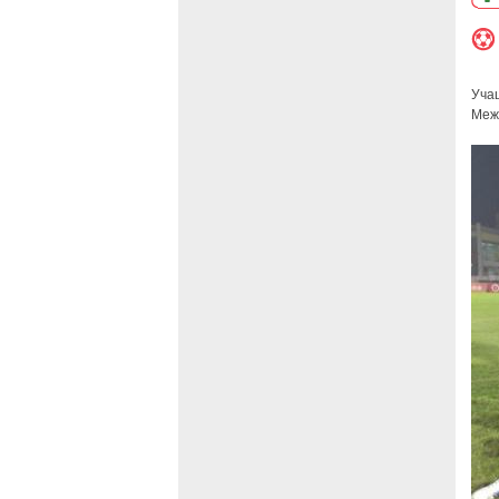
Уча
Межд