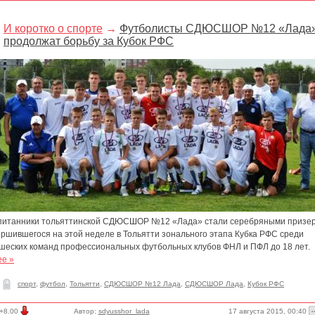
И коротко о спорте
→
Футболисты СДЮСШОР №12 «Лада
продолжат борьбу за Кубок РФС
питанники тольяттинской СДЮСШОР №12 «Лада» стали серебряными призе
ершившегося на этой неделе в Тольятти зонального этапа Кубка РФС среди
шеских команд профессиональных футбольных клубов ФНЛ и ПФЛ до 18 лет.
ее »
спорт
,
футбол
,
Тольятти
,
СДЮСШОР №12 Лада
,
СДЮСШОР Лада
,
Кубок РФС
17 августа 2015, 00:40
+8.00
Автор:
sdyusshor_lada