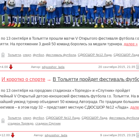
 по 13 сентября в Тольятти прошли матчи V Открытого фестиваля футбола г.о
ятти. На протяжении 3 дней 50 команд боролись за медали турнира.
далее »
Тольятти
,
спорт
,
футбол
,
фестиваль футбола
,
СДЮСШОР №12 Лада
,
СДЮСШОР Лад
20 сентября 2015, 21:35
+4.00
Автор:
sdyusshor_lada
И коротко о спорте
→
В Тольятти пройдет фестиваль футб
 по 13 сентября на городских стадионах «Торпедо» и «Спутник» пройдет
лейный V Открытый детско-юношеский фестиваль футбола г.о. Тольятти. На в
жайший уикэнд турнир объединит 50 команд Автограда. По традиции большин
лективов – в этом году 32 – представят местную СДЮСШОР №12 «Лада».
дале
Тольятти
,
спорт
,
футбол
,
СДЮСШОР №12 Лада
,
СДЮСШОР Лада
,
фестиваль футбол
стадион Торпедо
,
стадион Спутник
9 сентября 2015, 23:29
+12.00
Автор:
sdyusshor_lada