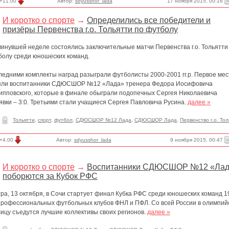
17 ноября 2015, 00:16
+11.00
Автор:
sdyusshor_lada
И коротко о спорте
→
Определились все победители и
призёры Первенства г.о. Тольятти по футболу
минувшей неделе состоялись заключительные матчи Первенства г.о. Тольятти
болу среди юношеских команд.
ледними комплекты наград разыграли футболисты 2000-2001 гг.р. Первое мес
яли воспитанники СДЮСШОР №12 «Лада» тренера Федора Иосифовича
ипповского, которые в финале обыграли подопечных Сергея Николаевича
вки – 3:0. Третьими стали учащиеся Сергея Павловича Русина.
далее »
Тольятти
,
спорт
,
футбол
,
СДЮСШОР №12 Лада
,
СДЮСШОР Лада
,
Первенство г.о. Тол
9 ноября 2015, 00:47
+4.00
Автор:
sdyusshor_lada
И коротко о спорте
→
Воспитанники СДЮСШОР №12 «Лад
поборются за Кубок РФС
ра, 13 октября, в Сочи стартует финал Кубка РФС среди юношеских команд 1
. профессиональных футбольных клубов ФНЛ и ПФЛ. Со всей России в олимпий
лицу съедутся лучшие коллективы своих регионов.
далее »