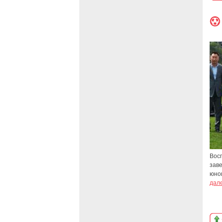
Вос
зав
юно
дал