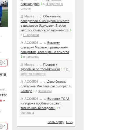
перекладине
1
в
И коротко о
спорте
klauss
→
Объявлены
победители XI конкурса «Вместе
в цифровое будущее». Второе
место у самарского журналиста
1
в
IT-баранки
.
ACC0508
→
Беглому
олигарху Махлаю, признанному
а
банкротом, кассация не помогла
1
в
Финансы
0
klauss
→
Прорыв к
здоровью по-тольяттински
1
в
И
ола
коротко о спорте
ACC0508
→
Дело беглых
олигархов Махлаев рассмотрят в
есь
Самаре
1
в
Финансы
ство
ACC0508
→
Вывести ТОАЗ
е »
из вороха проблем сможет
только новый владелец
1
в
а
,
Финансы
Весь эфир
|
RSS
0