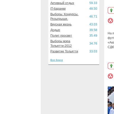
Активный отдых
59.33
IT-баранки
48.50
Выборы. Конкурсы.
46.71
Розыгрыши.
Вкусная жизнь
43.03
Додыр
39.58
На 
Полит просвет
35.49
футб
Выборы мэра
«Ак
34.76
Тольятти-2012
СДЮ
Развитие Тольятти
33.03
Все блоги