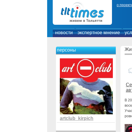
о проект
новости
экспертное мнение
усл
Жи
персоны
Се
ав
В 20
воск
Учас
ров
artclub_kirpich