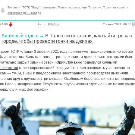
Тольятти
,
ТСТК "Лада"
,
автокросс Тольятти
,
автоспорт Тольятти
,
Тольятти новости
,
автокросс День города
2 июня 2021, 09:48
+4.00
Автор:
PINGvin
Активный отдых
→
В Тольятти показали, как найти грязь в
городе, чтобы провести гонки на джипах
одром ТСТК «Лада» 3 апреля 2021 года принял уже традиционные, но всё же
бычные автомобильные гонки — ралли-спринт и джип-спринт, которыми был
нчательно закрыт зимний сезон.
Юрий Ломакин
поделился
сочными
оснимками
с этих соревнований. Кворум позволил разделить участников по
ссам — УАЗы, Нивы и внедорожники иностранного производства выясняли
ошения друг с другом внутри классов. Особняком боролись пилоты моноприв
н Lada и квадроциклов. Результаты опубликованы здесь, а ниже можно увиде
борку отличных фотографий!