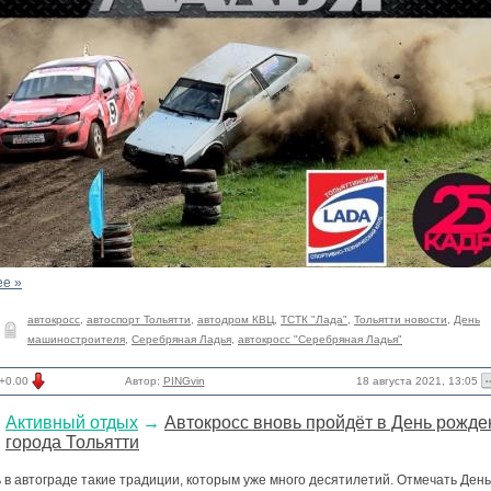
ее »
автокросс
,
автоспорт Тольятти
,
автодром КВЦ
,
ТСТК "Лада"
,
Тольятти новости
,
День
машиностроителя
,
Серебряная Ладья
,
автокросс "Серебряная Ладья"
18 августа 2021, 13:05
+0.00
Автор:
PINGvin
Активный отдых
→
Автокросс вновь пройдёт в День рожде
города Тольятти
 в автограде такие традиции, которым уже много десятилетий. Отмечать День