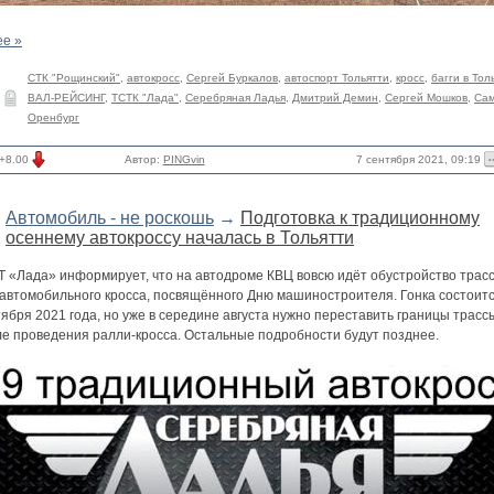
ее »
СТК "Рощинский"
,
автокросс
,
Сергей Буркалов
,
автоспорт Тольятти
,
кросс
,
багги в Тол
ВАЛ-РЕЙСИНГ
,
ТСТК "Лада"
,
Серебряная Ладья
,
Дмитрий Демин
,
Сергей Мошков
,
Са
Оренбург
7 сентября 2021, 09:19
+8.00
Автор:
PINGvin
Автомобиль - не роскошь
→
Подготовка к традиционному
осеннему автокроссу началась в Тольятти
Т «Лада» информирует, что на автодроме КВЦ вовсю идёт обустройство трас
 автомобильного кросса, посвящённого Дню машиностроителя. Гонка состоитс
ября 2021 года, но уже в середине августа нужно переставить границы трасс
ле проведения ралли-кросса. Остальные подробности будут позднее.