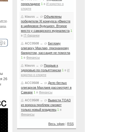
перекладине
1
в
И коротко о
спорте
klauss
→
Объявлены
ьятти
,
победители XI конкурса «Вместе
в цифровое будущее». Второе
мара
,
место у самарского журналиста
1
в
IT-баранки
0
ACC0508
→
Беглому
олигарху Махлаю, признанному
банкротом, кассация не помогла
1
в
Финансы
klauss
→
Прорыв к
здоровью по-тольяттински
1
в
И
сы
коротко о спорте
я 26
ACC0508
→
Дело беглых
ы
олигархов Махлаев рассмотрят в
Самаре
1
в
Финансы
ACC0508
→
Вывести ТОАЗ
из вороха проблем сможет
только новый владелец
1
в
Финансы
Весь эфир
|
RSS