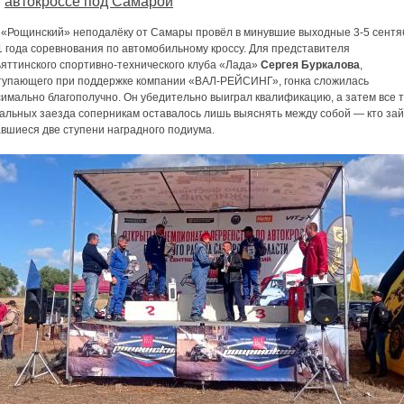
автокроссе под Самарой
 «Рощинский» неподалёку от Самары провёл в минувшие выходные 3-5 сентя
1 года соревнования по автомобильному кроссу. Для представителя
ьяттинского спортивно-технического клуба «Лада»
Сергея Буркалова
,
тупающего при поддержке компании «ВАЛ-РЕЙСИНГ», гонка сложилась
имально благополучно. Он убедительно выиграл квалификацию, а затем все 
альных заезда соперникам оставалось лишь выяснять между собой — кто за
авшиеся две ступени наградного подиума.