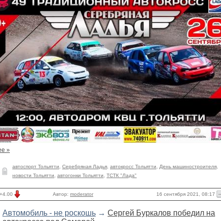
ее »
автоспорт Тольятти
,
Серебряная Ладья
,
автокросс Тольятти
,
День машиностроителя
,
новости Тольятти
,
автогонки Тольятти
,
ТСТК "Лада"
16 сентября 2021, 08:17
+4.00
Автор:
moderator
Автомобиль - не роскошь
→
Сергей Буркалов победил на