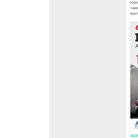
гор
так
конт
дал