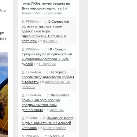
гонки УАЗов можно увидеть на
День народного единства
1
в
бря
Автомобиль - не роскошь
PINGvin
→
В Самарской
области открылось новое
адвокатское бюро
три
"Архангельский, Потёмкин и
ймёт
партнёры
2
в
Финансы
PINGvin
→
ГК «Солар»:
Средний ущерб от одной утечки
информации составил 5,5 млн
рублей
1
в
IT-баранки
Lero-4-ka
→
Автограф-
сессия звёзд автоспорта пройдёт
в Тольятти
1
в
Автомобиль - не
роскошь
Lero-4-ka
→
Финансовая
помощь на организацию
предпринимательской
деятельности
1
в
Финансы
antidur
→
Вакантное место
в думе Тольятти занял Алексей
Степанов
1
в
Полит просвет
PINGvin
→
Чудеса на