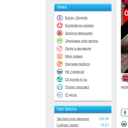
тема
Богач, бедняк
Болеем за наших
Братья меньшие
Здоровье или жизнь
Леди и медведи
Моя семья
Научим любого
Не тормози
Отдохни и ты
дал
Полит просвет
IT-дела
топ блоги
Экспертное мнение
126.60
Сейчас скажу
73.87