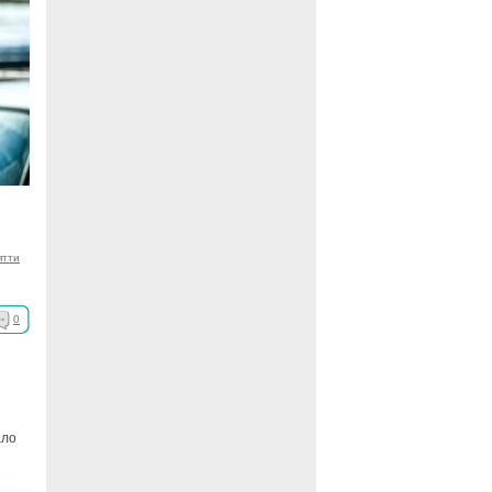
ятти
0
ало