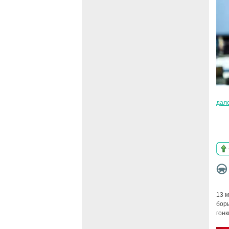
дал
13 
борь
гонк