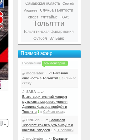
Самарская область
Сергей
Служба занятости
Андреев
спорт
тлттаймс
ТОАЗ
Тольятти
Тольяттинская филармония
футбол
Эл Банк
Прямой эфир
Публикации
Комментарии
moderator
→
Ракетная
опасность в Тольятти!
1
в
Сейчас
скажу
SABA
→
Благотворительный концерт
музыканта мирового уровня
Даниила Крамера пройдёт в
Тольятти
1
в
Сейчас скажу
PINGvin
→
Взломали
0
Telegram: как вернуть аккаунт и
наказать злодеев
1
в
IT-баранки
moderator
→
Большие