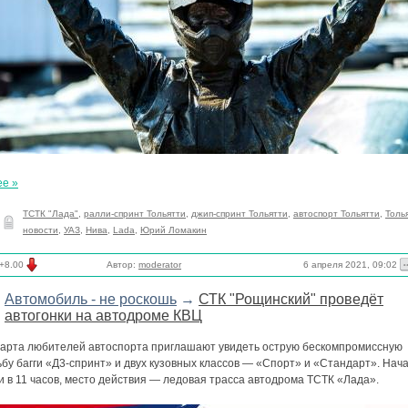
ее »
ТСТК "Лада"
,
ралли-спринт Тольятти
,
джип-спринт Тольятти
,
автоспорт Тольятти
,
Толь
новости
,
УАЗ
,
Нива
,
Lada
,
Юрий Ломакин
6 апреля 2021, 09:02
+8.00
Автор:
moderator
Автомобиль - не роскошь
→
СТК "Рощинский" проведёт
автогонки на автодроме КВЦ
марта любителей автоспорта приглашают увидеть острую бескомпромиссную
бу багги «Д3-спринт» и двух кузовных классов — «Спорт» и «Стандарт». Нач
и в 11 часов, место действия — ледовая трасса автодрома ТСТК «Лада».