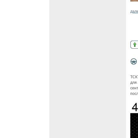
дал
ТСК
для
сент
пос