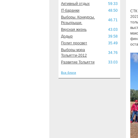
Активный отдых
59.33
IT-баранки
48.50
СТК
202
Выборы. Конкурсы.
46.71
тол
Розыгрыши.
выс
Вкусная жизнь
43.03
макс
Додыр
39.58
фин
Полит просвет
35.49
ост
Выборы мэра
34.76
Тольятти-2012
Развитие Тольятти
33.03
Все блоги