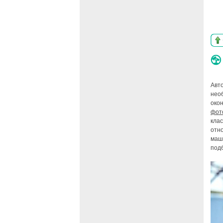
Авт
нео
око
фот
кла
отн
маши
под