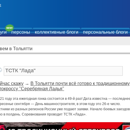
е
уги
персоны
коллективные блоги
персональные блоги
вем в Тольятти
йчас скажу
→
В Тольятти почти всё готово к традиционному
токроссу "Серебряная Ладья"
21 году эта ежегодная гонка состоится в 49-й раз! Дата известна — последне
ресенье сентября — День машиностроителя, в этом году это 26-е число.
тники из разных регионов России уже подают заявки. Начало боевых заездов
но в полдень. Соревнования проводит ТСТК «Лада».