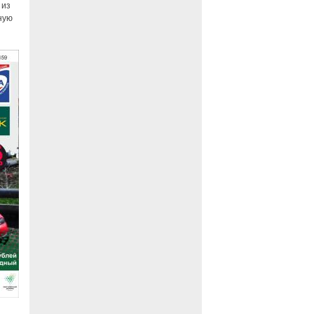
 из
ную