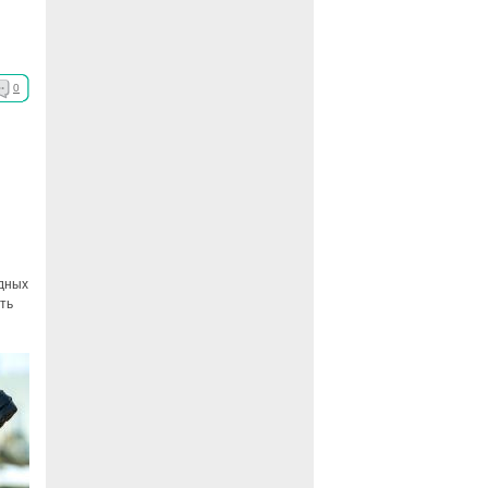
0
одных
ть