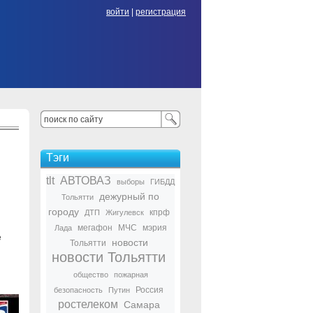
войти
|
регистрация
Тэги
tlt
АВТОВАЗ
выборы
ГИБДД
дежурный по
Тольятти
городу
кпрф
ДТП
Жигулевск
мегафон
МЧС
мэрия
Лада
е
новости
Тольятти
новости Тольятти
общество
пожарная
Россия
безопасность
Путин
ростелеком
Самара