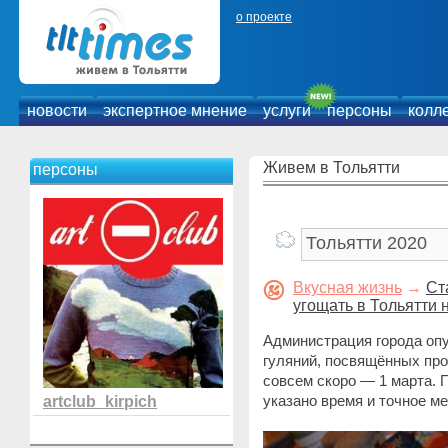
о проекте
новости
экспертное мнение
услуги
персоны
колл
Живем в Тольятти
персоны
Вкусная жизнь
→
Ст
угощать в Тольятти
Администрация города оп
гуляний, посвящённых про
совсем скоро — 1 марта. 
указано время и точное м
artclub_kirpich