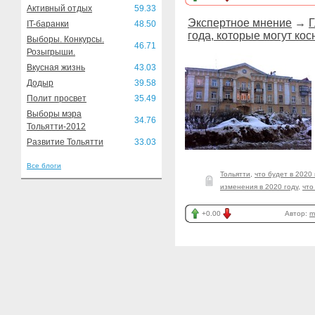
Активный отдых
59.33
Экспертное мнение
→
Г
IT-баранки
48.50
года, которые могут кос
Выборы. Конкурсы.
46.71
Розыгрыши.
Вкусная жизнь
43.03
Додыр
39.58
Полит просвет
35.49
Выборы мэра
34.76
Тольятти-2012
Развитие Тольятти
33.03
Все блоги
Тольятти
,
что будет в 2020 
изменения в 2020 году
,
что
+0.00
Автор:
m