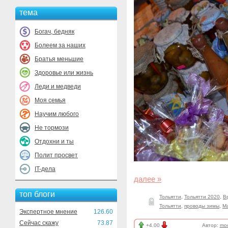
тема
Богач, бедняк
Болеем за наших
Братья меньшие
Здоровье или жизнь
Леди и медведи
Моя семья
Научим любого
Не тормози
Отдохни и ты
Полит просвет
IT-дела
далее »
топ блоги
Тольятти
,
Тольятти 2020
,
В
Тольятти
,
проводы зимы
,
М
Экспертное мнение
126.60
Сейчас скажу
73.87
+4.00
Автор:
mod