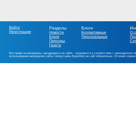
Войти
Разделы
Блоги
Ин
Регистрация
Новости
Коллективные
О с
Блоги
Персональные
Пр
Персоны
Со
Газета
Все права на материалы, находящиеся на сайте , охраняются в соответствии с законодательст
использовании материалов сайта, гиперссылка (hyperlink) на сайт обязательна. (Условия огран