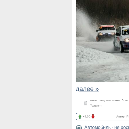
далее »
гонки
,
ледовые гонки
,
Лопа
Тольятти
+4.00
Автор:
P
Автомобиль - не ро