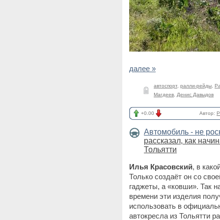
далее »
автоспорт
,
ралли-рейды
,
Р
Магдеев
,
Денис Давыдов
+0.00
Автор:
P
Автомобиль - не ро
рассказал, как начи
Тольятти
Илья Красовский
, в как
Только создаёт он со сво
гаджеты, а «ковши». Так 
времени эти изделия полу
использовать в официальн
автокресла из Тольятти ра