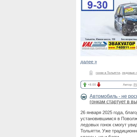
далее »
гонки в Тольятти
,
ледовые 
+8.00
Автор:
PI
Автомобиль - не ро
гонкам стартует в в
26 января 2025 года, бла
установившимся в Поволж
ледовых гонок смогут ув
Тольятти. Уже традиционн
классы, но и багги.