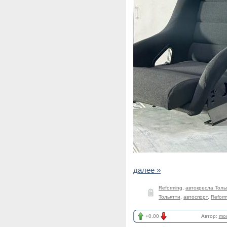
далее »
Reforming
,
автокресла Толь
Тольятти
,
автоспорт
,
Reform
+0.00
Автор:
mod