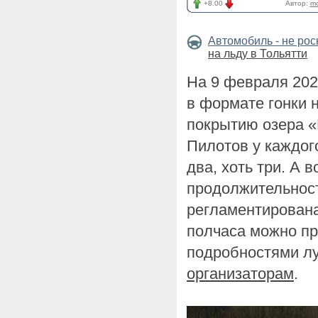
+8.00
Автор:
mo
Автомобиль - не ро
на льду в Тольятти
На 9 февраля 202
в формате гонки 
покрытию озера «
Пилотов у каждог
два, хоть три. А 
продолжительност
регламентирована:
полчаса можно пр
подробностями 
организаторам
.