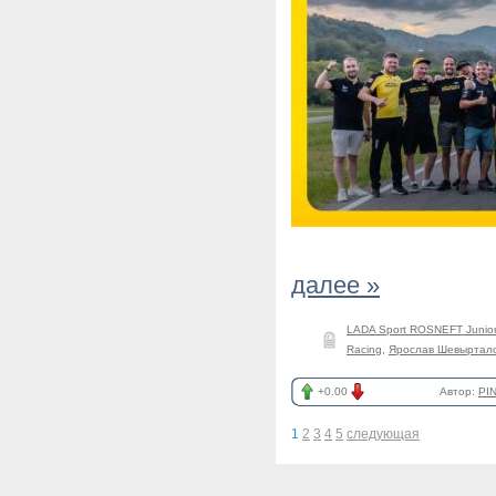
далее »
LADA Sport ROSNEFT Junior
Racing
,
Ярослав Шевыртал
+0.00
Автор:
PI
1
2
3
4
5
следующая