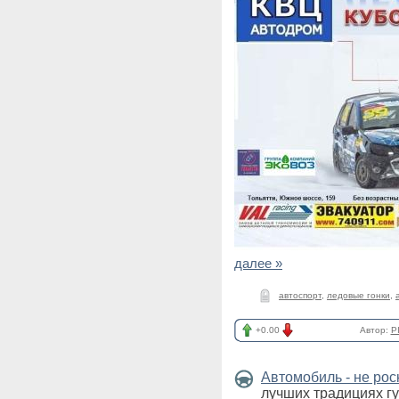
далее »
автоспорт
,
ледовые гонки
,
+0.00
Автор:
P
Автомобиль - не ро
лучших традициях г