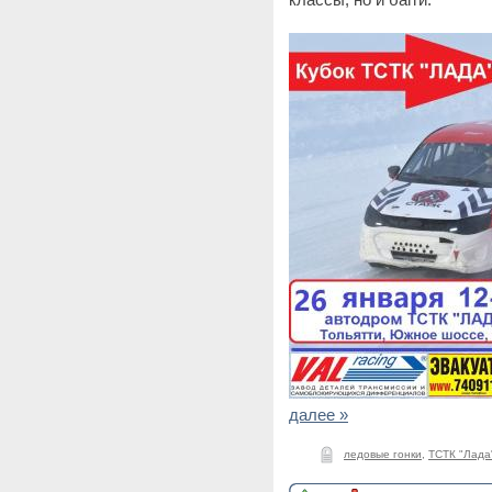
далее »
ледовые гонки
,
ТСТК "Лада