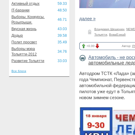
Активный отдых
59.33
IT-баранки
48.50
Выборы. Конкурсы.
далее »
46.71
Розыгрыши.
Вкусная жизнь
43.03
Владимир Шешенин
,
NEWD
Тольятти
,
ВоваЕзжай
Додыр
39.58
Полит просвет
35.49
+0.00
Автор:
P
Выборы мэра
34.76
Тольятти-2012
Автомобиль - не ро
Развитие Тольятти
33.03
автомобильные ледо
Все блоги
Автодром ТСТК «Лада» (ав
года Чемпионат, Первенст
автомобильной федерации
пилотов уже едут в Тольят
новом зимнем сезоне.