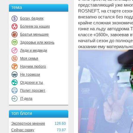
представляющий уже много
тема
ROSNEFT, на старте сезон
внезапно остался без под
Богач, бедняк
крайне сложная экономиче
Болеем за наших
гонке на льду автодрома 
классе «1600», завоевав 
Братья меньшие
начатый сезон до полноце
Здоровье или жизнь
оказании ему материально
Леди и медведи
Моя семья
Научим любого
Не тормози
Отдохни и ты
Полит просвет
IT-дела
топ блоги
Экспертное мнение
126.60
Сейчас скажу
73.87