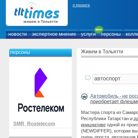
о проекте
новости
экспертное мнение
услуги
персоны
колл
Живем в Тольятти
персоны
Автомобиль - не ро
приобретает флешмо
Мастера спорта из Самарс
Республики Татарстан и д
SMR_Rostelecom
инициативе
одной из прои
(NEWDIFFER), которая вып
очень проста, автогонщик