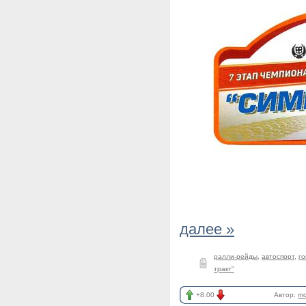
далее »
ралли-рейды
,
автоспорт
,
го
тракт"
+8.00
Автор:
mo