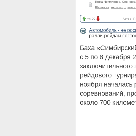
Гонка Чемпионов
,
Сосновка
Шешенин
,
автоспорт
,
новос
+4.00
Автор:
P
Автомобиль - не ро
ралли-рейдам состои
Баха «Симбирский
с 5 по 8 декабря 
заключительного 
рейдового турнир
ноября началась 
соревнований, пр
около 700 киломе