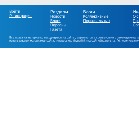
Войти
Разделы
Блоги
Ин
Регистрация
Новости
Коллективные
О с
Блоги
Персональные
Пр
Персоны
Со
Газета
Все права на материалы, находящиеся на сайте , охраняются в соответствии с законодательст
использовании материалов сайта, гиперссылка (hyperlink) на сайт обязательна. (Условия огран